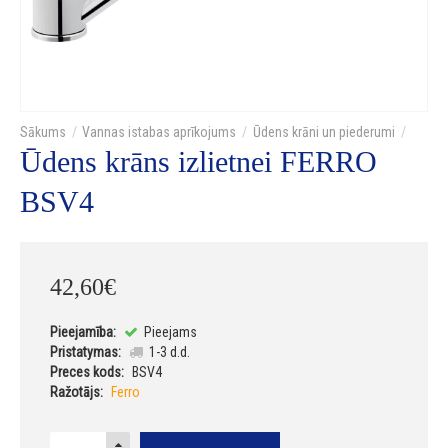
Vannas istabas aprīkojums
Ūdens krāni un piederumi
Ūdens krāns izlietnei FERRO
BSV4
42
,
60
€
Pieejamība:
Pieejams
Pristatymas:
1-3 d.d.
Preces kods:
BSV4
Ražotājs:
Ferro