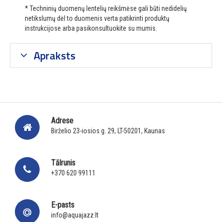
* Techninių duomenų lentelių reikšmėse gali būti nedidelių
netikslumų dėl to duomenis verta patikrinti produktų
instrukcijose arba pasikonsultuokite su mumis.
Apraksts
Adrese
Birželio 23-iosios g. 29, LT-50201, Kaunas
Tālrunis
+370 620 99111
E-pasts
info@aquajazz.lt