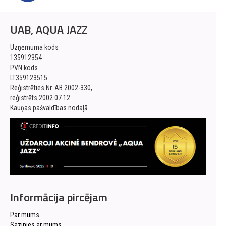
UAB, AQUA JAZZ
Uzņēmuma kods
135912354
PVN kods
LT359123515
Reģistrēties Nr. AB 2002-330,
reģistrēts 2002.07.12
Kauņas pašvaldības nodaļā
Informācija pircējam
Par mums
Sazinies ar mums