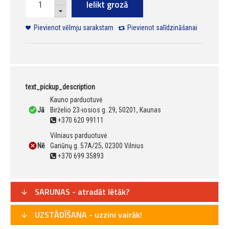
Ielikt grozā
Pievienot vēlmju sarakstam
Pievienot salīdzināšanai
text_pickup_description
Kauno parduotuvė
Jā
Birželio 23-iosios g. 29, 50201, Kaunas
+370 620 99111
Vilniaus parduotuvė
Nē
Gariūnų g. 57A/25, 02300 Vilnius
+370 699 35893
SARUNAS - atradāt lētāk?
UZSTĀDĪŠANA - uzzini vairāk!