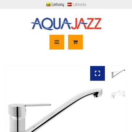
Lietuvių
Latviešu