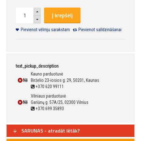
Į krepšelį
Pievienot vēlmju sarakstam
Pievienot salīdzināšanai
text_pickup_description
Kauno parduotuvė
Nē
Birželio 23-iosios g. 29, 50201, Kaunas
+370 620 99111
Vilniaus parduotuvė
Nē
Gariūnų g. 57A/25, 02300 Vilnius
+370 699 35893
SARUNAS - atradāt lētāk?