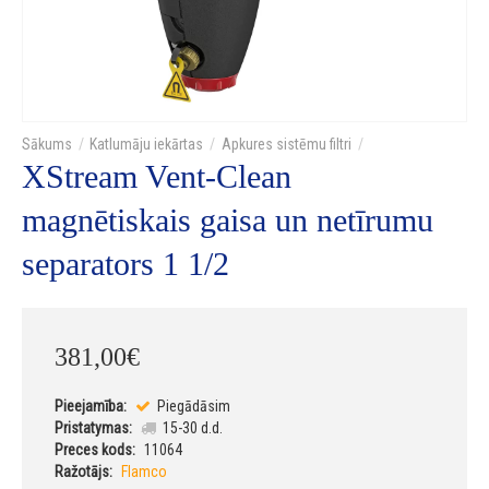
Katlumāju iekārtas
Apkures sistēmu filtri
XStream Vent-Clean
magnētiskais gaisa un netīrumu
separators 1 1/2
381
,
00
€
Pieejamība:
Piegādāsim
Pristatymas:
15-30 d.d.
Preces kods:
11064
Ražotājs:
Flamco