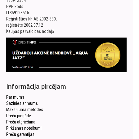
135912354
PVN kods
LT359123515
Reģistrēties Nr. AB 2002-330,
reģistrēts 2002.07.12
Kauņas pašvaldības nodaļā
Informācija pircējam
Par mums
Sazinies ar mums
Maksājuma metodes
Preču piegāde
Preču atgriešana
Pirkšanas noteikumi
Preču garantijas