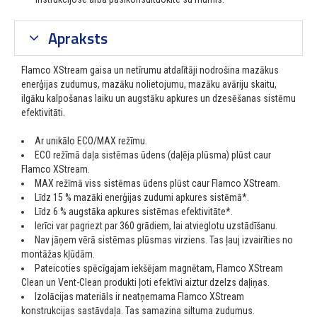
Apraksts
Flamco XStream gaisa un netīrumu atdalītāji nodrošina mazākus
enerģijas zudumus, mazāku nolietojumu, mazāku avāriju skaitu,
ilgāku kalpošanas laiku un augstāku apkures un dzesēšanas sistēmu
efektivitāti.
Ar unikālo ECO/MAX režīmu.
ECO režīmā daļa sistēmas ūdens (daļēja plūsma) plūst caur
Flamco XStream.
MAX režīmā viss sistēmas ūdens plūst caur Flamco XStream.
Līdz 15 % mazāki enerģijas zudumi apkures
sistēmā*.
Līdz 6 % augstāka apkures sistēmas
efektivitāte*.
Ierīci var pagriezt par 360 grādiem, lai atvieglotu uzstādīšanu.
Nav jāņem vērā sistēmas plūsmas virziens. Tas ļauj izvairīties no
montāžas kļūdām.
Pateicoties spēcīgajam iekšējam magnētam, Flamco XStream
Clean un Vent-Clean produkti ļoti efektīvi aiztur dzelzs daļiņas.
Izolācijas materiāls ir neatņemama Flamco XStream
konstrukcijas sastāvdaļa. Tas samazina siltuma zudumus.