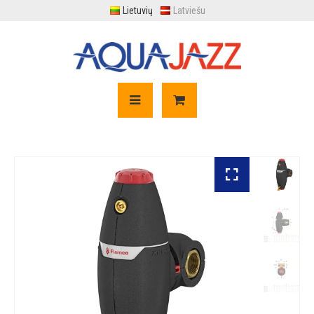
Lietuvių
Latviešu