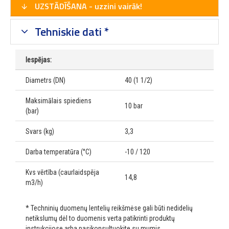
UZSTĀDĪŠANA - uzzini vairāk!
Tehniskie dati *
Iespējas:
Diametrs (DN)
40 (1 1/2)
Maksimālais spiediens
10 bar
(bar)
Svars (kg)
3,3
Darba temperatūra (°C)
-10 / 120
Kvs vērtība (caurlaidspēja
14,8
m3/h)
* Techninių duomenų lentelių reikšmėse gali būti nedidelių
netikslumų dėl to duomenis verta patikrinti produktų
instrukcijose arba pasikonsultuokite su mumis.