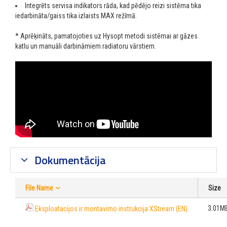
Integrēts servisa indikators rāda, kad pēdējo reizi sistēma tika
iedarbināta/gaiss tika izlaists MAX režīmā.
*
Aprēķināts, pamatojoties uz Hysopt metodi sistēmai ar gāzes
katlu un manuāli darbināmiem radiatoru vārstiem.
Dokumentācija
File Name
Size
3.01M
Eksploatacijos ir montavimo instrukcija XStream (EN)