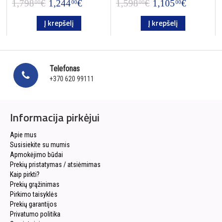
1,798
€
1,244
€
1,598
€
1,105
€
00
00
00
00
Į krepšelį
Į krepšelį
Telefonas
+370 620 99111
Informacija pirkėjui
Apie mus
Susisiekite su mumis
Apmokėjimo būdai
Prekių pristatymas / atsiėmimas
Kaip pirkti?
Prekių grąžinimas
Pirkimo taisyklės
Prekių garantijos
Privatumo politika