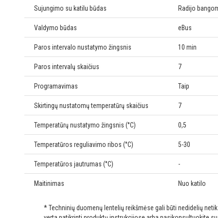
Sujungimo su katilu būdas
Radijo bango
Valdymo būdas
eBus
Paros intervalo nustatymo žingsnis
10 min
Paros intervalų skaičius
7
Programavimas
Taip
Skirtingų nustatomų temperatūrų skaičius
7
Temperatūrų nustatymo žingsnis (°C)
0,5
Temperatūros reguliavimo ribos (°C)
5-30
Temperatūros jautrumas (°C)
-
Maitinimas
Nuo katilo
* Techninių duomenų lentelių reikšmėse gali būti nedidelių net
verta patikrinti produktų instrukcijose arba pasikonsultuokite s