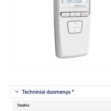
Techniniai duomenys *
Savybės: