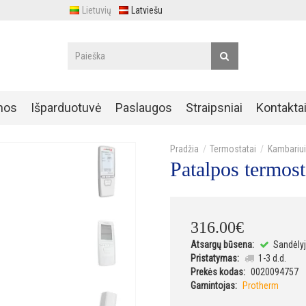
Lietuvių
Latviešu
nos
Išparduotuvė
Paslaugos
Straipsniai
Kontakta
Termostatai
Kambariui
Patalpos termost
316
.
00
€
Atsargų būsena:
Sandėlyj
Pristatymas:
1-3 d.d.
Prekės kodas:
0020094757
Gamintojas:
Protherm