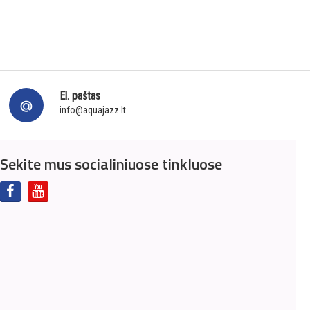
El. paštas
info@aquajazz.lt
Sekite mus socialiniuose tinkluose