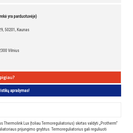
prekė yra parduotuvėje)
 29, 50201, Kaunas
2300 Vilnius
pigiau?
ristikų aprašymas!
us Thermolink Lux (toliau Termoreguliatorius) skirtas valdyti „Protherm“
guliatoriaus prijungimo gnybtus. Termoreguliatorius gali reguliuoti