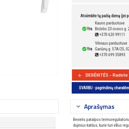
Atsiimkite tą pačią dieną (jei 
Kauno parduotuvė
Yra
Birželio 23-iosios g.
+370 620 99111
Vilniaus parduotuvė
Yra
Gariūnų g. 57A/25, 0
+370 699 35893
DERĖKITĖS - Radote 
SVARBU - pagrindinių charakte
Aprašymas
Bevielis patalpos termoreguliatori
dujinius katilus, kurie turi eBus re