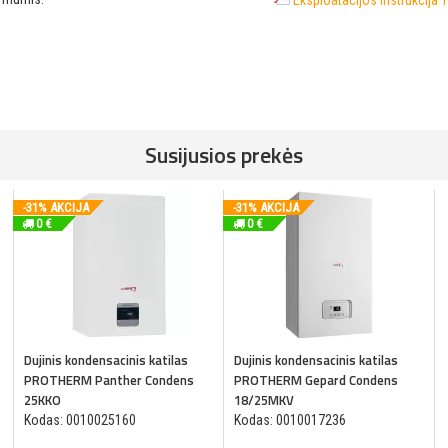
Eksploatacijos instrukcija 
Susijusios prekės
-31% AKCIJA
-31% AKCIJA
0 €
0 €
Dujinis kondensacinis katilas
Dujinis kondensacinis katilas
PROTHERM Panther Condens
PROTHERM Gepard Condens
25KKO
18/25MKV
Kodas: 0010025160
Kodas: 0010017236