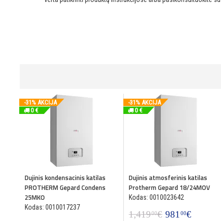
-31% AKCIJA
-31% AKCIJA
0 €
0 €
Dujinis kondensacinis katilas
Dujinis atmosferinis katilas
PROTHERM Gepard Condens
Protherm Gepard 18/24MOV
25MKO
Kodas: 0010023642
Kodas: 0010017237
1,419
€
981
€
00
00