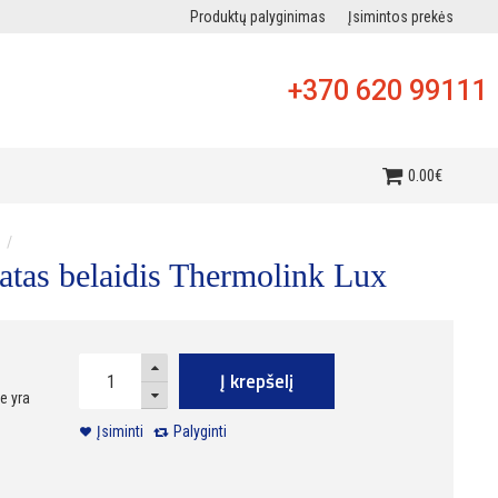
Produktų palyginimas
Įsimintos prekės
+370 620 99111
i
0
.
00
€
atas belaidis Thermolink Lux
Į krepšelį
e yra
Įsiminti
Palyginti