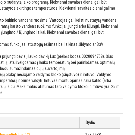
ojo sudarytą laiko programą. Kiekvienai savaitės dienai gali būti
nustatytos skirtingos temperatūros. Kiekvienai savaitės dienai galima
što buitinio vandens ruošimą. Vartotojas gali keisti nustatytą vandens
ramą karšto vandens ruošimo funkcijai įjungti arba išjungti. Kiekvienai
 įjungimo / išjungimo laikai. Kiekvienai savaitės dienai gali būti
domas funkcijas: atostogų režimas bei laikinas šildymo ar BŠV
 prijungti bevielį lauko daviklį Lux (prekės kodas 0020094758). Šiuo
katilą, atsižvelgdamas į lauko temperatūrą bei parinkdamas optimalų
u būdu sumažindamas dujų suvartojimą.
iejų blokų: nešiojamo valdymo bloko (siųstuvo) ir imtuvo. Valdymo
 temperatūrą norime valdyti. Imtuvas montuojamas šalia katilo (arba
 gyslų laidu. Maksimalus atstumas tarp valdymo bloko ir imtuvo yra: 25 m
e.
Dydis
153.65KB