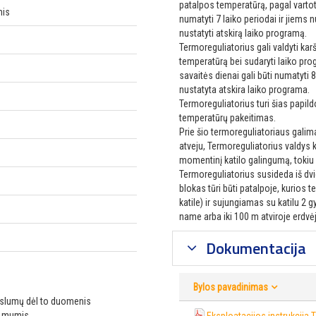
patalpos temperatūrą, pagal vartot
mis
numatyti 7 laiko periodai ir jiems 
nustatyti atskirą laiko programą.
Termoreguliatorius gali valdyti kar
temperatūrą bei sudaryti laiko prog
savaitės dienai gali būti numatyti 8
nustatyta atskira laiko programa.
Termoreguliatorius turi šias papil
temperatūrų pakeitimas.
Prie šio termoreguliatoriaus galima
atveju, Termoreguliatorius valdys 
momentinį katilo galingumą, toki
Termoreguliatorius susideda iš dv
blokas tūri būti patalpoje, kurios
katile) ir sujungiamas su katilu 2
name arba iki 100 m atviroje erdvėj
Dokumentacija
Bylos pavadinimas
ikslumų dėl to duomenis
u mumis.