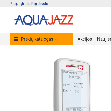
Prisijungti
arba
Registruotis
.
Prekių katalogas
Akcijos
Naujie