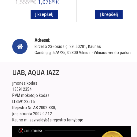
1,555
€
1,076
€
00
00
Į krepšelį
Į krepšelį
Adresai:
Birželio 23-iosios g. 29, 50201, Kaunas
Gariūnų g. 57A/25, 02300 Vilnius - Vilniaus verslo parkas
UAB, AQUA JAZZ
Įmonės kodas
135912354
PVM mokėtojo kodas
LT359123515
Rejestro Nr. AB 2002-330,
įregistruota 2002.07.12
Kauno m. savivaldybės rejestro tarnyboje