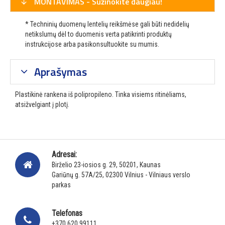
MONTAVIMAS - Sužinokite daugiau!
* Techninių duomenų lentelių reikšmėse gali būti nedidelių
netikslumų dėl to duomenis verta patikrinti produktų
instrukcijose arba pasikonsultuokite su mumis.
Aprašymas
Plastikinė rankena iš polipropileno. Tinka visiems ritinėliams,
atsižvelgiant į plotį.
Adresai:
Birželio 23-iosios g. 29, 50201, Kaunas
Gariūnų g. 57A/25, 02300 Vilnius - Vilniaus verslo
parkas
Telefonas
+370 620 99111