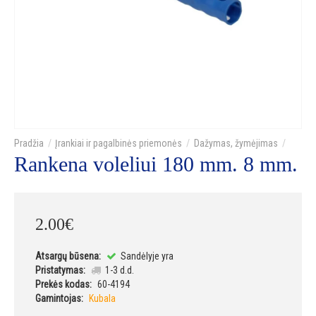
Įrankiai ir pagalbinės priemonės
Dažymas, žymėjimas
Rankena voleliui 180 mm. 8 mm.
2
.
00
€
Atsargų būsena:
Sandėlyje yra
Pristatymas:
1-3 d.d.
Prekės kodas:
60-4194
Gamintojas:
Kubala