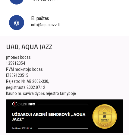
El. paštas
info@aquajazz.lt
UAB, AQUA JAZZ
Įmonės kodas
135912354
PVM mokėtojo kodas
LT359123515
Rejestro Nr. AB 2002-330,
įregistruota 2002.07.12
Kauno m. savivaldybės rejestro tarnyboje