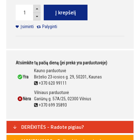
Į krepšelį
Įsiminti
Palyginti
Atsiimkite tą pačią dieną (jei prekė yra parduotuvėje)
Kauno parduotuvė
Yra
Birželio 23-iosios g. 29, 50201, Kaunas
+370 620 99111
Vilniaus parduotuvė
Nėra
Gariūnų g. 57A/25, 02300 Vilnius
+370 699 35893
DERĖKITĖS - Radote pigiau?