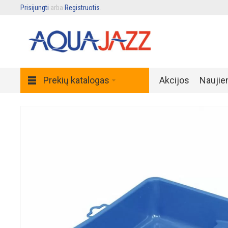
Prisijungti
arba
Registruotis
.
Prekių katalogas
Akcijos
Naujie