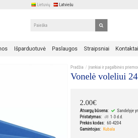
Lietuvių
Latviešu
nos
Išparduotuvė
Paslaugos
Straipsniai
Kontakta
Įrankiai ir pagalbinės priem
Vonelė voleliui 
2
.
00
€
Atsargų būsena:
Sandėlyje y
Pristatymas:
1-3 d.d.
Prekės kodas:
60-4204
Gamintojas:
Kubala