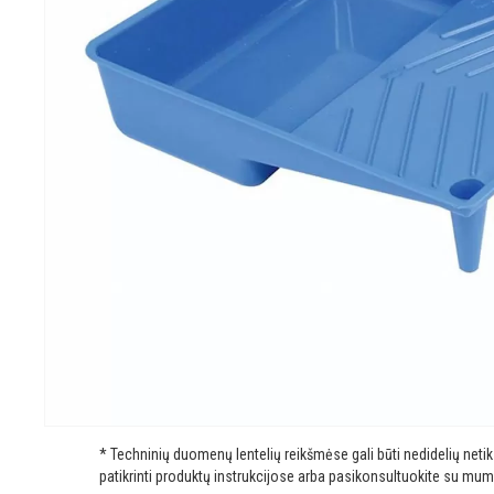
* Techninių duomenų lentelių reikšmėse gali būti nedidelių net
patikrinti produktų instrukcijose arba pasikonsultuokite su mum