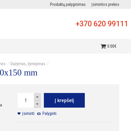
Produktų palyginimas
Įsimintos prekės
+370 620 99111
i
0
.
00
€
onės
Dažymas, žymėjimas
240x150 mm
Į krepšelį
ra
Įsiminti
Palyginti