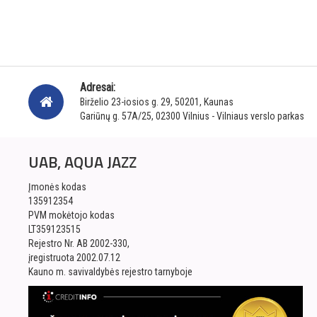
Adresai:
Birželio 23-iosios g. 29, 50201, Kaunas
Gariūnų g. 57A/25, 02300 Vilnius - Vilniaus verslo parkas
UAB, AQUA JAZZ
Įmonės kodas
135912354
PVM mokėtojo kodas
LT359123515
Rejestro Nr. AB 2002-330,
įregistruota 2002.07.12
Kauno m. savivaldybės rejestro tarnyboje