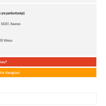
kė yra parduotuvėje)
9, 50201, Kaunas
00 Vilnius
iau?
te daugiau!