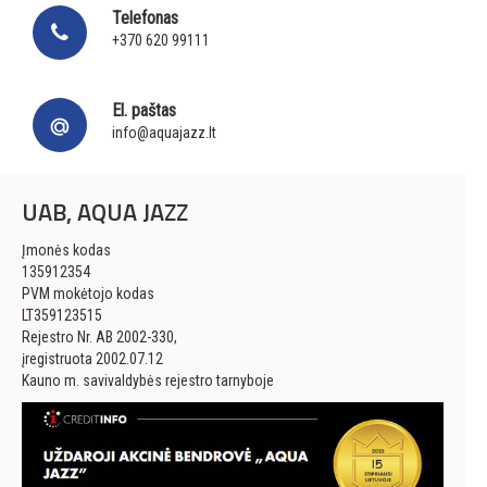
Telefonas
+370 620 99111
El. paštas
info@aquajazz.lt
UAB, AQUA JAZZ
Įmonės kodas
135912354
PVM mokėtojo kodas
LT359123515
Rejestro Nr. AB 2002-330,
įregistruota 2002.07.12
Kauno m. savivaldybės rejestro tarnyboje