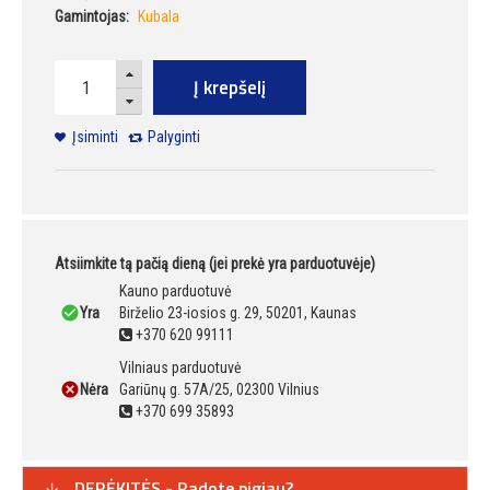
Gamintojas:
Kubala
Į krepšelį
Įsiminti
Palyginti
Atsiimkite tą pačią dieną (jei prekė yra parduotuvėje)
Kauno parduotuvė
Yra
Birželio 23-iosios g. 29, 50201, Kaunas
+370 620 99111
Vilniaus parduotuvė
Nėra
Gariūnų g. 57A/25, 02300 Vilnius
+370 699 35893
DERĖKITĖS - Radote pigiau?