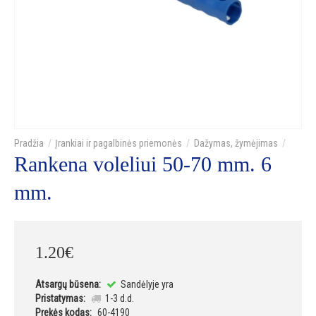
Įrankiai ir pagalbinės priemonės
Dažymas, žymėjimas
Rankena voleliui 50-70 mm. 6
mm.
1
.
20
€
Atsargų būsena:
Sandėlyje yra
Pristatymas:
1-3 d.d.
Prekės kodas:
60-4190