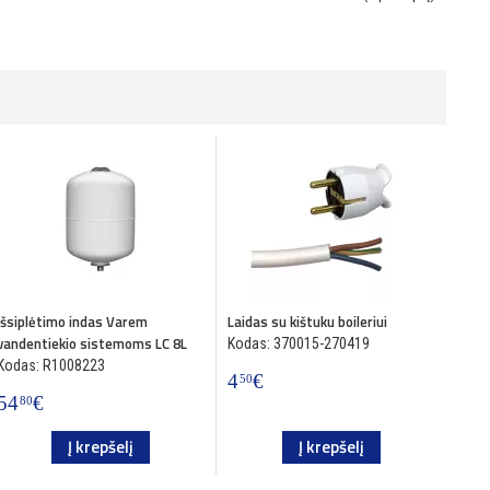
Išsiplėtimo indas Varem
Laidas su kištuku boileriui
vandentiekio sistemoms LC 8L
Kodas: 370015-270419
Kodas: R1008223
4
€
50
54
€
80
Į krepšelį
Į krepšelį