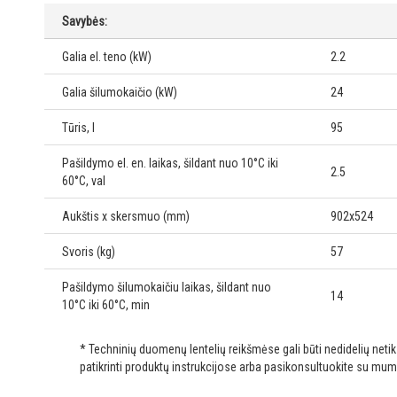
Savybės:
Galia el. teno (kW)
2.2
Galia šilumokaičio (kW)
24
Tūris, l
95
Pašildymo el. en. laikas, šildant nuo 10°C iki
2.5
60°C, val
Aukštis x skersmuo (mm)
902x524
Svoris (kg)
57
Pašildymo šilumokaičiu laikas, šildant nuo
14
10°C iki 60°C, min
* Techninių duomenų lentelių reikšmėse gali būti nedidelių net
patikrinti produktų instrukcijose arba pasikonsultuokite su mum