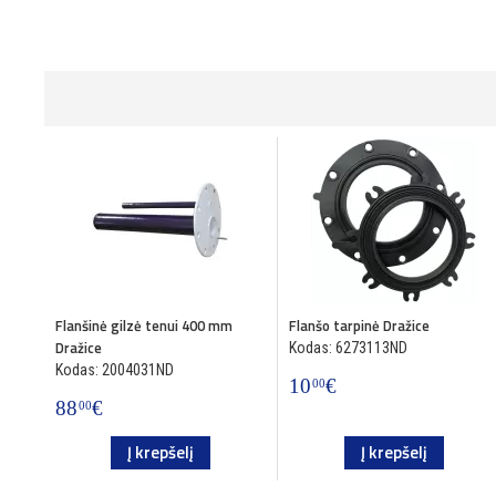
Flanšinė gilzė tenui 400 mm
Flanšo tarpinė Dražice
Dražice
Kodas: 6273113ND
Kodas: 2004031ND
10
€
00
88
€
00
Į krepšelį
Į krepšelį