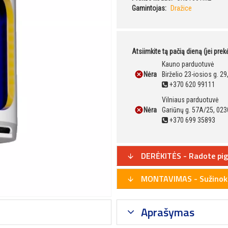
Gamintojas:
Dražice
Atsiimkite tą pačią dieną (jei pre
Kauno parduotuvė
Nėra
Birželio 23-iosios g. 2
+370 620 99111
Vilniaus parduotuvė
Nėra
Gariūnų g. 57A/25, 023
+370 699 35893
DERĖKITĖS - Radote pig
MONTAVIMAS - Sužinoki
Aprašymas