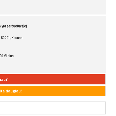
kė yra parduotuvėje)
9, 50201, Kaunas
00 Vilnius
iau?
te daugiau!