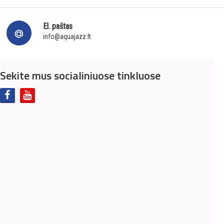
El. paštas
info@aquajazz.lt
Sekite mus socialiniuose tinkluose