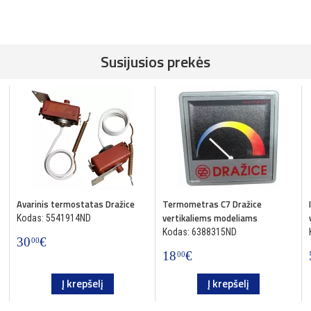
Susijusios prekės
Avarinis termostatas Dražice
Termometras C7 Dražice
vertikaliems modeliams
Kodas: 5541914ND
Kodas: 6388315ND
30
€
00
18
€
00
Į krepšelį
Į krepšelį