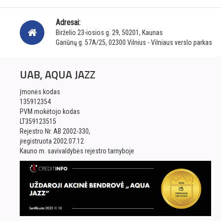
Adresai:
Birželio 23-iosios g. 29, 50201, Kaunas
Gariūnų g. 57A/25, 02300 Vilnius - Vilniaus verslo parkas
UAB, AQUA JAZZ
Įmonės kodas
135912354
PVM mokėtojo kodas
LT359123515
Rejestro Nr. AB 2002-330,
įregistruota 2002.07.12
Kauno m. savivaldybės rejestro tarnyboje