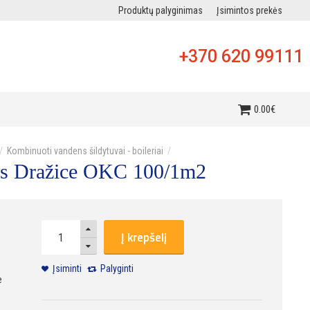
Produktų palyginimas
Įsimintos prekės
+370 620 99111
i
0
.
00
€
Kombinuoti vandens šildytuvai - boileriai
as Dražice OKC 100/1m2
Į krepšelį
Įsiminti
Palyginti
e