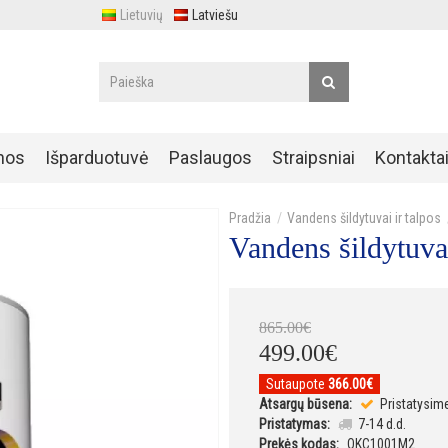
Lietuvių
Latviešu
nos
Išparduotuvė
Paslaugos
Straipsniai
Kontakta
Vandens šildytuvai ir talpos
Vandens šildytuv
865
.
00
€
499
.
00
€
Sutaupote
366.00€
Atsargų būsena:
Pristatysim
Pristatymas:
7-14 d.d.
Prekės kodas:
OKC1001M2