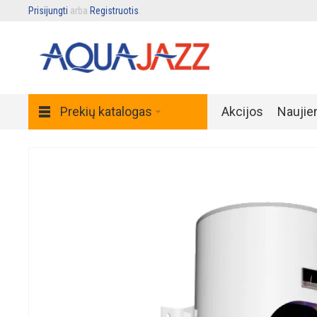
Prisijungti
arba
Registruotis
.
Prekių katalogas
Akcijos
Naujie