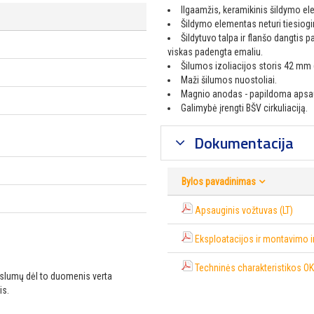
Ilgaamžis, keramikinis šildymo e
Šildymo elementas neturi tiesiogi
Šildytuvo talpa ir flanšo dangtis 
viskas padengta emaliu.
Šilumos izoliacijos storis 42 mm 
Maži šilumos nuostoliai.
Magnio anodas - papildoma apsa
Galimybė įrengti BŠV cirkuliaciją.
Dokumentacija
Bylos pavadinimas
Apsauginis vožtuvas (LT)
Eksploatacijos ir montavimo i
Techninės charakteristikos OK
ikslumų dėl to duomenis verta
is.