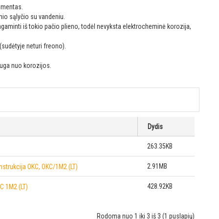
lementas.
nio sąlyčio su vandeniu.
pagaminti iš tokio pačio plieno, todėl nevyksta elektrocheminė korozija,
(sudėtyje neturi freono).
uga nuo korozijos.
Dydis
263.35KB
2.91MB
nstrukcija OKC, OKC/1M2 (LT)
428.92KB
C 1M2 (LT)
Rodoma nuo 1 iki 3 iš 3 (1 puslapių)