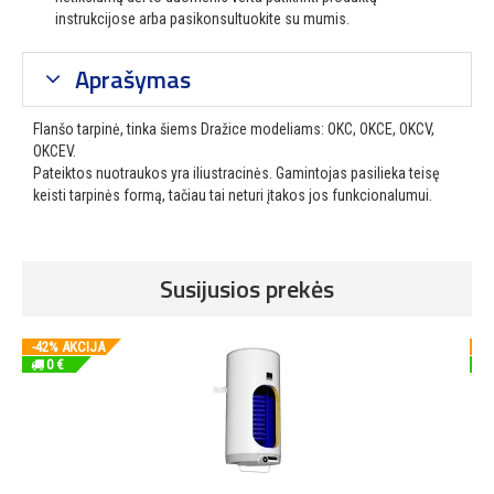
instrukcijose arba pasikonsultuokite su mumis.
Aprašymas
Flanšo tarpinė, tinka šiems Dražice modeliams: OKC, OKCE, OKCV,
OKCEV.
Pateiktos nuotraukos yra iliustracinės. Gamintojas pasilieka teisę
keisti tarpinės formą, tačiau tai neturi įtakos jos funkcionalumui.
Susijusios prekės
-42% AKCIJA
-4
0 €