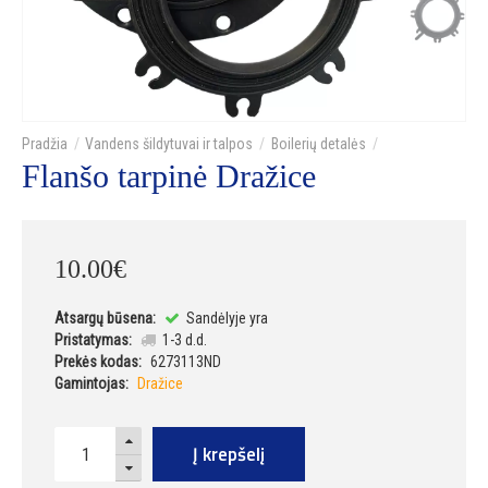
Vandens šildytuvai ir talpos
Boilerių detalės
Flanšo tarpinė Dražice
10
.
00
€
Atsargų būsena:
Sandėlyje yra
Pristatymas:
1-3 d.d.
Prekės kodas:
6273113ND
Gamintojas:
Dražice
Į krepšelį