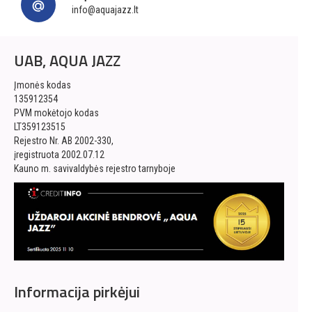
info@aquajazz.lt
UAB, AQUA JAZZ
Įmonės kodas
135912354
PVM mokėtojo kodas
LT359123515
Rejestro Nr. AB 2002-330,
įregistruota 2002.07.12
Kauno m. savivaldybės rejestro tarnyboje
Informacija pirkėjui