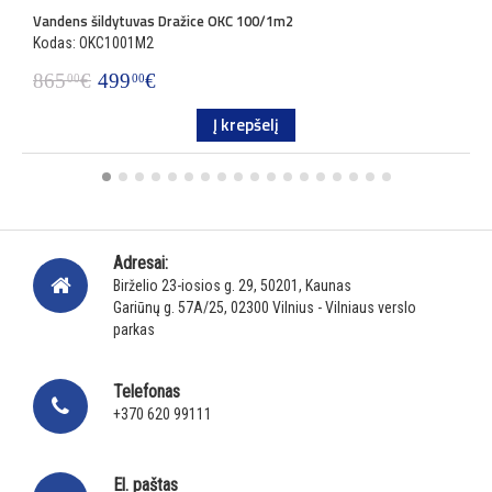
Vandens šildytuvas Dražice OKC 100/1m2
V
Kodas: OKC1001M2
K
865
€
499
€
1
00
00
Į krepšelį
Adresai:
Birželio 23-iosios g. 29, 50201, Kaunas
Gariūnų g. 57A/25, 02300 Vilnius - Vilniaus verslo
parkas
Telefonas
+370 620 99111
El. paštas