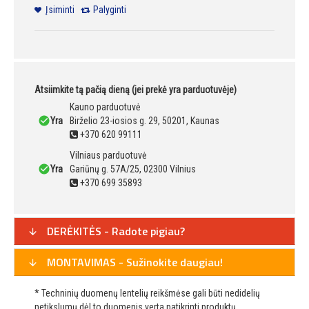
Įsiminti
Palyginti
Atsiimkite tą pačią dieną (jei prekė yra parduotuvėje)
Kauno parduotuvė
Yra
Birželio 23-iosios g. 29, 50201, Kaunas
+370 620 99111
Vilniaus parduotuvė
Yra
Gariūnų g. 57A/25, 02300 Vilnius
+370 699 35893
DERĖKITĖS - Radote pigiau?
MONTAVIMAS - Sužinokite daugiau!
* Techninių duomenų lentelių reikšmėse gali būti nedidelių
netikslumų dėl to duomenis verta patikrinti produktų