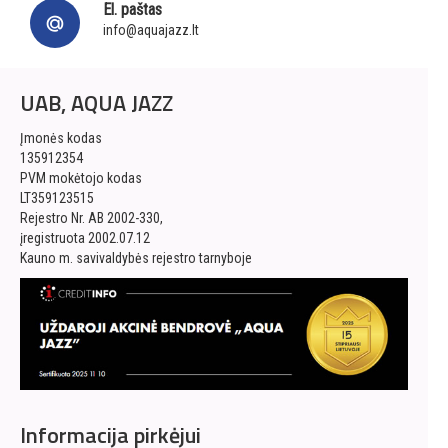
El. paštas
info@aquajazz.lt
UAB, AQUA JAZZ
Įmonės kodas
135912354
PVM mokėtojo kodas
LT359123515
Rejestro Nr. AB 2002-330,
įregistruota 2002.07.12
Kauno m. savivaldybės rejestro tarnyboje
Informacija pirkėjui