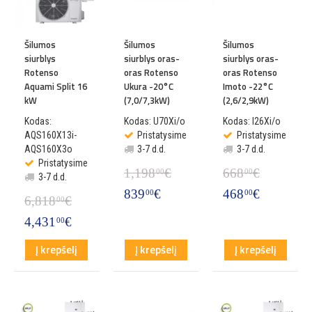
Šilumos
Šilumos
Šilumos
siurblys
siurblys oras-
siurblys oras-
Rotenso
oras Rotenso
oras Rotenso
Aquami Split 16
Ukura -20°C
Imoto -22°C
kW
(7,0/7,3kW)
(2,6/2,9kW)
Kodas:
Kodas: U70Xi/o
Kodas: I26Xi/o
AQS160X13i-
Pristatysime
Pristatysime
AQS160X3o
3-7 d.d.
3-7 d.d.
Pristatysime
1,198
€
668
€
00
00
3-7 d.d.
839
€
468
€
00
00
6,818
€
00
4,431
€
00
Į krepšelį
Į krepšelį
Į krepšelį