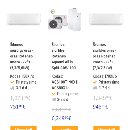
Šilumos
Šilumos
Šilumos
siurblys oras-
siurblys
siurblys oras-
oras Rotenso
Rotenso
oras Rotenso
Imoto -22°C
Aquami All in
Imoto -22°C
(5,3/5,6kW)
Split 8 kW 190l
(7,3/7,5kW)
Kodas: I50Xi/o
Kodas:
Kodas: I70Xi/o
Pristatysime
AQS100T190X1i-
Pristatysime
3-7 d.d.
AQS80X1o
3-7 d.d.
Pristatysime
1,073
€
1,349
€
00
00
3-7 d.d.
751
€
945
€
00
00
9,615
€
00
6,249
€
00
Į krepšelį
Į krepšelį
Į krepšelį