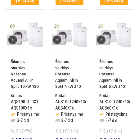
Šilumos
Šilumos
Šilumos
siurblys
siurblys
siurblys
Rotenso
Rotenso
Rotenso
Aquami All in
Aquami All in
Aquami All in
Split 10 kW 190l
Split 4 kW 240l
Split 6 kW 240l
Kodas:
Kodas:
Kodas:
AQS100T190X1i-
AQS100T240X13i-
AQS100T240X13i-
AQS100X1o
AQS40X1o
AQS60X1o
Pristatysime
Pristatysime
Pristatysime
3-7 d.d.
3-7 d.d.
3-7 d.d.
9,810
€
10,074
€
10,074
€
00
00
00