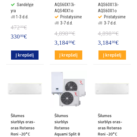
Sandėlyje
AQS60X13i-
AQS60X13i-
yra
AQS40X1o
AQS60X1o
1-3 d.d.
Pristatysime
Pristatysime
3-7 d.d.
3-7 d.d.
472
€
00
4,898
€
4,898
€
00
00
330
€
00
3,184
€
3,184
€
00
00
Į krepšelį
Į krepšelį
Į krepšelį
Šilumos
Šilumos
Šilumos
siurblys oras-
siurblys
siurblys oras-
oras Rotenso
Rotenso
oras Rotenso
Roni -20°C
Aquami Split 8
Roni -20°C