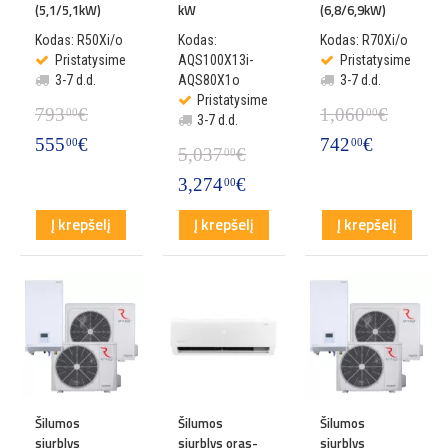
(5,1/5,1kW)
kW
(6,8/6,9kW)
Kodas: R50Xi/o
Kodas:
Kodas: R70Xi/o
Pristatysime
AQS100X13i-
Pristatysime
3-7 d.d.
AQS80X1o
3-7 d.d.
Pristatysime
793
€
1,060
€
00
00
3-7 d.d.
555
€
742
€
00
00
5,037
€
00
3,274
€
00
Į krepšelį
Į krepšelį
Į krepšelį
Šilumos
Šilumos
Šilumos
siurblys
siurblys oras-
siurblys