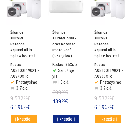
Šilumos
Šilumos
Šilumos
siurblys
siurblys oras-
siurblys
Rotenso
oras Rotenso
Rotenso
Aquami All in
Imoto -22°C
Aquami All in
Split 4 kW 190l
(3,5/3,8kW)
Split 6 kW 190l
Kodas:
Kodas: I35Xi/o
Kodas:
AQS100T190X1i-
Sandėlyje
AQS100T190X1i-
AQS40X1o
yra
AQS60X1o
Pristatysime
1-3 d.d.
Pristatysime
3-7 d.d.
3-7 d.d.
699
€
00
9,532
€
9,532
€
00
00
489
€
00
6,196
€
6,196
€
00
00
Į krepšelį
Į krepšelį
Į krepšelį