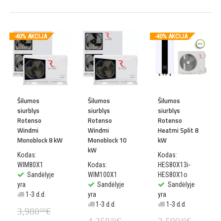
-40% AKCIJA
-40% AKCIJA
Šilumos
Šilumos
Šilumos
siurblys
siurblys
siurblys
Rotenso
Rotenso
Rotenso
Windmi
Windmi
Heatmi Split 8
Monoblock 8 kW
Monoblock 10
kW
kW
Kodas:
Kodas:
WIM80X1
Kodas:
HES80X13i-
Sandėlyje
WIM100X1
HES80X1o
yra
Sandėlyje
Sandėlyje
1-3 d.d.
yra
yra
1-3 d.d.
1-3 d.d.
3,980
€
00
00
00