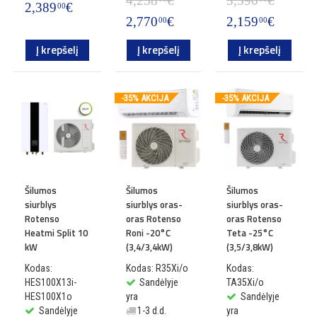
4,258
€
3,590
€
2,389
€
00
2,770
€
2,159
€
00
00
Į krepšelį
Į krepšelį
Į krepšelį
-35% AKCIJA
-35% AKCIJA
Šilumos
Šilumos
Šilumos
siurblys
siurblys oras-
siurblys oras-
Rotenso
oras Rotenso
oras Rotenso
Heatmi Split 10
Roni -20°C
Teta -25°C
kW
(3,4/3,4kW)
(3,5/3,8kW)
Kodas:
Kodas: R35Xi/o
Kodas:
HES100X13i-
Sandėlyje
TA35Xi/o
HES100X1o
yra
Sandėlyje
Sandėlyje
1-3 d.d.
yra