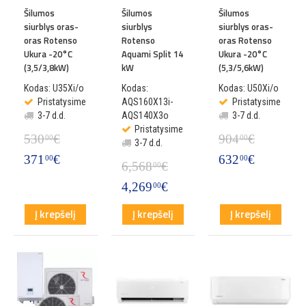
Šilumos
Šilumos
Šilumos
siurblys oras-
siurblys
siurblys oras-
oras Rotenso
Rotenso
oras Rotenso
Ukura -20°C
Aquami Split 14
Ukura -20°C
(3,5/3,8kW)
kW
(5,3/5,6kW)
Kodas: U35Xi/o
Kodas:
Kodas: U50Xi/o
Pristatysime
AQS160X13i-
Pristatysime
3-7 d.d.
AQS140X3o
3-7 d.d.
Pristatysime
530
€
904
€
00
00
3-7 d.d.
371
€
632
€
00
00
6,568
€
00
4,269
€
00
Į krepšelį
Į krepšelį
Į krepšelį