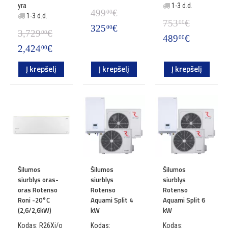
yra
1-3 d.d.
499
€
00
1-3 d.d.
753
€
00
325
€
00
3,729
€
00
489
€
00
2,424
€
00
Į krepšelį
Į krepšelį
Į krepšelį
Šilumos
Šilumos
Šilumos
siurblys oras-
siurblys
siurblys
oras Rotenso
Rotenso
Rotenso
Roni -20°C
Aquami Split 4
Aquami Split 6
(2,6/2,6kW)
kW
kW
Kodas: R26Xi/o
Kodas:
Kodas: