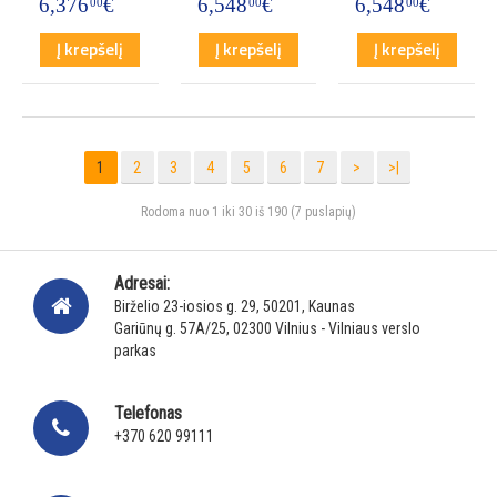
6,376
€
6,548
€
6,548
€
00
00
00
Į krepšelį
Į krepšelį
Į krepšelį
1
2
3
4
5
6
7
>
>|
Rodoma nuo 1 iki 30 iš 190 (7 puslapių)
Adresai:
Birželio 23-iosios g. 29, 50201, Kaunas
Gariūnų g. 57A/25, 02300 Vilnius - Vilniaus verslo
parkas
Telefonas
+370 620 99111