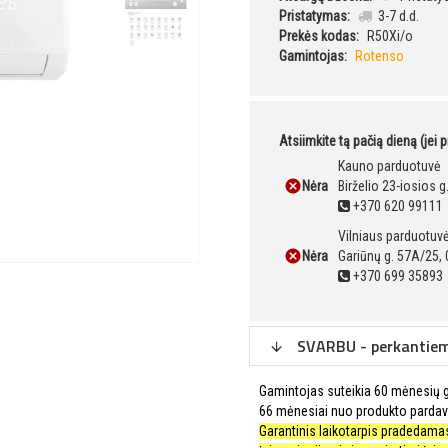
Pristatymas:
3-7 d.d.
Prekės kodas:
R50Xi/o
Gamintojas:
Rotenso
Atsiimkite tą pačią dieną (jei 
Kauno parduotuvė
Nėra
Birželio 23-iosios 
+370 620 99111
Vilniaus parduotuv
Nėra
Gariūnų g. 57A/25, 
+370 699 35893
SVARBU - perkantiems
Gamintojas suteikia 60 mėnesių ga
66 mėnesiai nuo produkto pardav
Garantinis laikotarpis pradedamas 