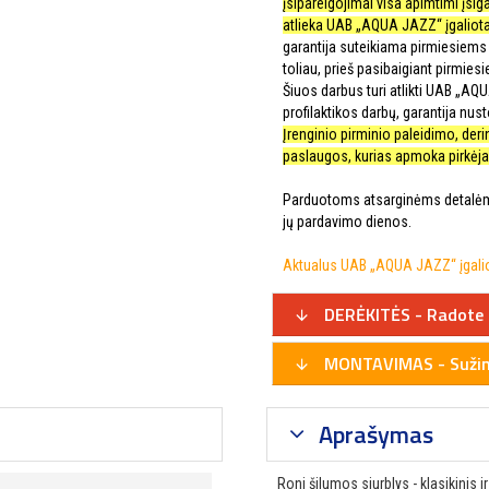
įsipareigojimai visa apimtimi įsig
atlieka UAB „AQUA JAZZ“ įgaliota
garantija suteikiama pirmiesiems 
toliau, prieš pasibaigiant pirmies
Šiuos darbus turi atlikti UAB „AQ
profilaktikos darbų, garantija nusto
Įrenginio pirminio paleidimo, de
paslaugos, kurias apmoka pirkėjas
Parduotoms atsarginėms detalėms
jų pardavimo dienos.
Aktualus UAB „AQUA JAZZ“ įgaliot
DERĖKITĖS - Radote 
MONTAVIMAS - Sužino
Aprašymas
Roni šilumos siurblys - klasikinis