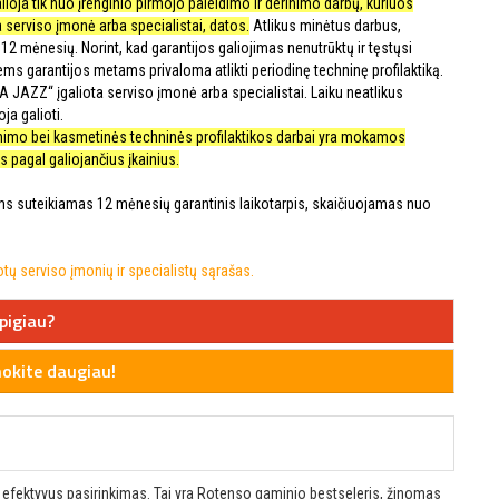
alioja tik nuo įrenginio pirmojo paleidimo ir derinimo darbų, kuriuos
 serviso įmonė arba specialistai, datos.
Atlikus minėtus darbus,
12 mėnesių. Norint, kad garantijos galiojimas nenutrūktų ir tęstųsi
iems garantijos metams privaloma atlikti periodinę techninę profilaktiką.
UA JAZZ“ įgaliota serviso įmonė arba specialistai. Laiku neatlikus
ja galioti.
rinimo bei kasmetinės techninės profilaktikos darbai yra mokamos
 pagal galiojančius įkainius.
 suteikiamas 12 mėnesių garantinis laikotarpis, skaičiuojamas nuo
ų serviso įmonių ir specialistų sąrašas.
pigiau?
kite daugiau!
 ir efektyvus pasirinkimas. Tai yra Rotenso gaminio bestseleris, žinomas