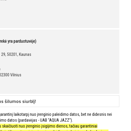
prekė yra parduotuvėje)
g. 29, 50201, Kaunas
ė
02300 Vilnius
 šilumos siurblį!
rantinį laikotarpį nuo įrenginio paleidimo datos, bet ne didesnis nei
imo datos (pardavėjas - UAB "AQUA JAZZ").
skaičiuoti nuo įrenginio įsigijimo dienos, tačiau garantiniai