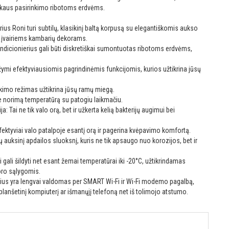
ikaus pasirinkimo ribotoms erdvėms.
ius Roni turi subtilų, klasikinį baltą korpusą su elegantiškomis aukso
a įvairiems kambarių dekorams.
ndicionierius gali būti diskretiškai sumontuotas ribotoms erdvėms,
mi efektyviausiomis pagrindinėmis funkcijomis, kurios užtikrina jūsų
kimo režimas užtikrina jūsų ramų miegą.
ite norimą temperatūrą su patogiu laikmačiu.
: Tai ne tik valo orą, bet ir užkerta kelią bakterijų augimui bei
 Efektyviai valo patalpoje esantį orą ir pagerina kvėpavimo komfortą.
ų auksinį apdailos sluoksnį, kuris ne tik apsaugo nuo korozijos, bet ir
gali šildyti net esant žemai temperatūrai iki -20°C, užtikrindamas
oro sąlygomis.
rius yra lengvai valdomas per SMART Wi-Fi ir Wi-Fi modemo pagalbą,
t planšetinį kompiuterį ar išmanųjį telefoną net iš tolimojo atstumo.