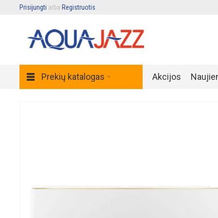
Prisijungti
arba
Registruotis
.
Prekių katalogas
Akcijos
Naujie