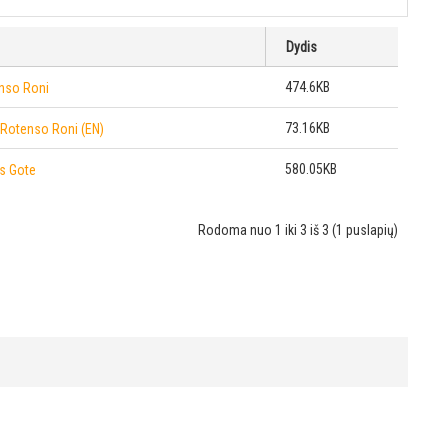
Dydis
474.6KB
enso Roni
73.16KB
 Rotenso Roni (EN)
580.05KB
as Gote
Rodoma nuo 1 iki 3 iš 3 (1 puslapių)