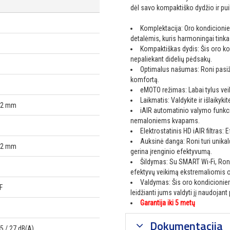
dėl savo kompaktiško dydžio ir pu
Komplektacija: Oro kondicionier
detalėmis, kuris harmoningai tink
Kompaktiškas dydis: Šis oro ko
nepaliekant didelių pėdsakų.
Optimalus našumas: Roni pasižy
komfortą.
eMOTO režimas: Labai tylus vei
Laikmatis: Valdykite ir išlaikyk
602 mm
iAIR automatinio valymo funkcija
nemaloniems kvapams.
Elektrostatinis HD iAIR filtras:
Auksinė danga: Roni turi unikal
292 mm
gerina įrenginio efektyvumą.
Šildymas: Su SMART Wi-Fi, Roni 
efektyvų veikimą ekstremaliomis 
Valdymas: Šis oro kondicionie
F
leidžianti jums valdyti jį naudojan
Garantija iki 5 metų
Dokumentacija
35 / 27 dB(A)