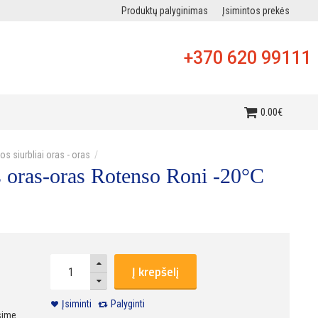
Produktų palyginimas
Įsimintos prekės
+370 620 99111
i
0
.
00
€
os siurbliai oras - oras
s oras-oras Rotenso Roni -20°C
Į krepšelį
Įsiminti
Palyginti
sime