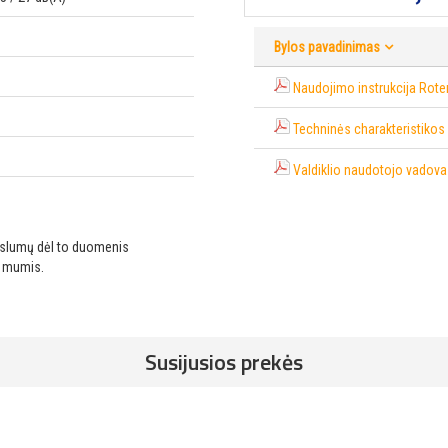
Bylos pavadinimas
Naudojimo instrukcija Rot
Techninės charakteristikos
Valdiklio naudotojo vadov
ikslumų dėl to duomenis
u mumis.
Susijusios prekės