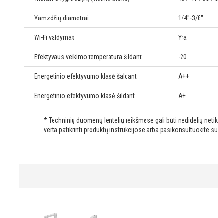
Vamzdžių diametrai
1/4"-3/8"
Wi-Fi valdymas
Yra
Efektyvaus veikimo temperatūra šildant
-20
Energetinio efektyvumo klasė šaldant
A++
Energetinio efektyvumo klasė šildant
A+
* Techninių duomenų lentelių reikšmėse gali būti nedidelių net
verta patikrinti produktų instrukcijose arba pasikonsultuokite s