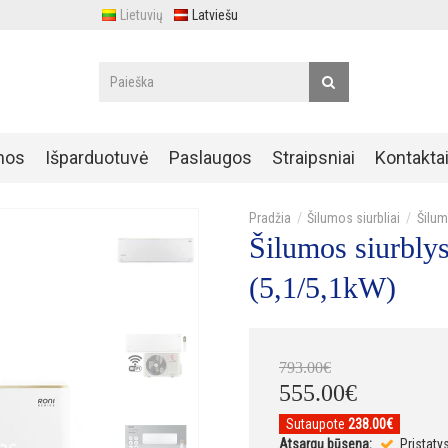
Lietuvių
Latviešu
nos
Išparduotuvė
Paslaugos
Straipsniai
Kontakta
Šilumos siurbliai
Šilum
Šilumos siurbly
(5,1/5,1kW)
793
.
00
€
555
.
00
€
Sutaupote
238.00€
Atsargų būsena:
Pristaty