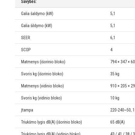
Savybės:
Galia šaldymo (kW)
5,1
Galia šildymo (kW)
5,1
SEER
6,1
SCOP
4
Matmenys (išorinio bloko)
794 × 347 × 
Svoris kg (išorinio bloko)
35 kg
Matmenys (vidinio bloko)
910 × 205 × 
Svoris kg (vidinio bloko)
10 kg
Įtampa
220-240~50, 1
Triukšmo lygis dB(A) (išorinio bloko)
65 dB(A)
Triukšmo lygis dB(A) (vidinio bloko)
43 / 41 / 38 / 