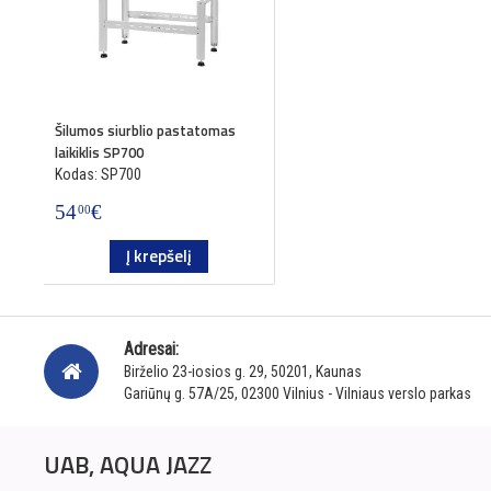
Šilumos siurblio pastatomas
laikiklis SP700
Kodas: SP700
54
€
00
Į krepšelį
Adresai:
Birželio 23-iosios g. 29, 50201, Kaunas
Gariūnų g. 57A/25, 02300 Vilnius - Vilniaus verslo parkas
UAB, AQUA JAZZ