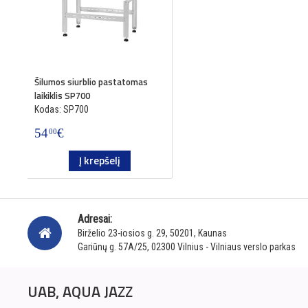
Šilumos siurblio pastatomas
laikiklis SP700
Kodas: SP700
54
€
00
Į krepšelį
Adresai:
Birželio 23-iosios g. 29, 50201, Kaunas
Gariūnų g. 57A/25, 02300 Vilnius - Vilniaus verslo parkas
UAB, AQUA JAZZ