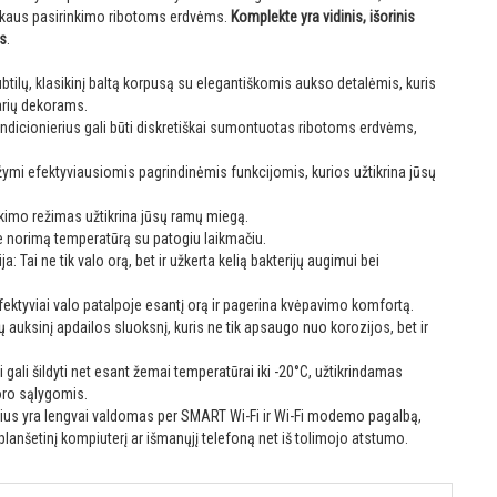
uikaus pasirinkimo ribotoms erdvėms.
Komplekte yra vidinis, išorinis
is
.
ubtilų, klasikinį baltą korpusą su elegantiškomis aukso detalėmis, kuris
arių dekorams.
ndicionierius gali būti diskretiškai sumontuotas ribotoms erdvėms,
mi efektyviausiomis pagrindinėmis funkcijomis, kurios užtikrina jūsų
kimo režimas užtikrina jūsų ramų miegą.
ite norimą temperatūrą su patogiu laikmačiu.
: Tai ne tik valo orą, bet ir užkerta kelią bakterijų augimui bei
 Efektyviai valo patalpoje esantį orą ir pagerina kvėpavimo komfortą.
ų auksinį apdailos sluoksnį, kuris ne tik apsaugo nuo korozijos, bet ir
gali šildyti net esant žemai temperatūrai iki -20°C, užtikrindamas
oro sąlygomis.
rius yra lengvai valdomas per SMART Wi-Fi ir Wi-Fi modemo pagalbą,
t planšetinį kompiuterį ar išmanųjį telefoną net iš tolimojo atstumo.