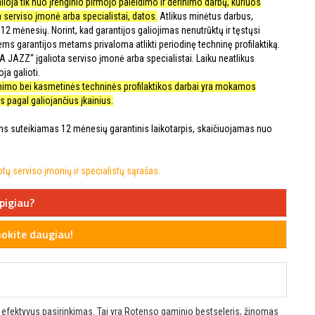
alioja tik nuo įrenginio pirmojo paleidimo ir derinimo darbų, kuriuos
 serviso įmonė arba specialistai, datos.
Atlikus minėtus darbus,
12 mėnesių. Norint, kad garantijos galiojimas nenutrūktų ir tęstųsi
iems garantijos metams privaloma atlikti periodinę techninę profilaktiką.
UA JAZZ“ įgaliota serviso įmonė arba specialistai. Laiku neatlikus
ja galioti.
rinimo bei kasmetinės techninės profilaktikos darbai yra mokamos
 pagal galiojančius įkainius.
 suteikiamas 12 mėnesių garantinis laikotarpis, skaičiuojamas nuo
ų serviso įmonių ir specialistų sąrašas.
pigiau?
kite daugiau!
 ir efektyvus pasirinkimas. Tai yra Rotenso gaminio bestseleris, žinomas