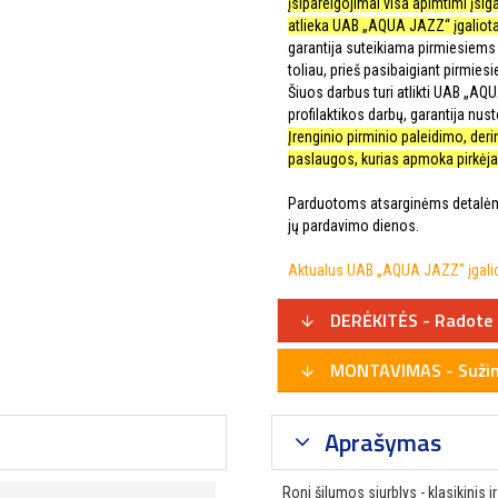
įsipareigojimai visa apimtimi įsig
atlieka UAB „AQUA JAZZ“ įgaliota
garantija suteikiama pirmiesiems 
toliau, prieš pasibaigiant pirmies
Šiuos darbus turi atlikti UAB „AQ
profilaktikos darbų, garantija nusto
Įrenginio pirminio paleidimo, de
paslaugos, kurias apmoka pirkėjas
Parduotoms atsarginėms detalėms
jų pardavimo dienos.
Aktualus UAB „AQUA JAZZ“ įgaliot
DERĖKITĖS - Radote 
MONTAVIMAS - Sužino
Aprašymas
Roni šilumos siurblys - klasikinis