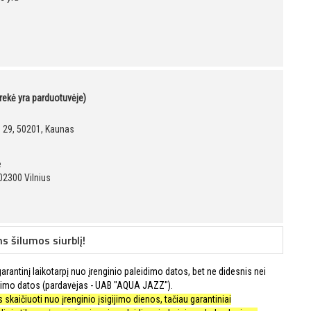
prekė yra parduotuvėje)
g. 29, 50201, Kaunas
ė
02300 Vilnius
 šilumos siurblį!
rantinį laikotarpį nuo įrenginio paleidimo datos, bet ne didesnis nei
imo datos (pardavėjas - UAB "AQUA JAZZ").
skaičiuoti nuo įrenginio įsigijimo dienos, tačiau garantiniai