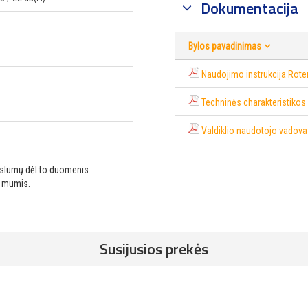
Dokumentacija
Bylos pavadinimas
Naudojimo instrukcija Rot
Techninės charakteristikos
Valdiklio naudotojo vadov
ikslumų dėl to duomenis
u mumis.
Susijusios prekės