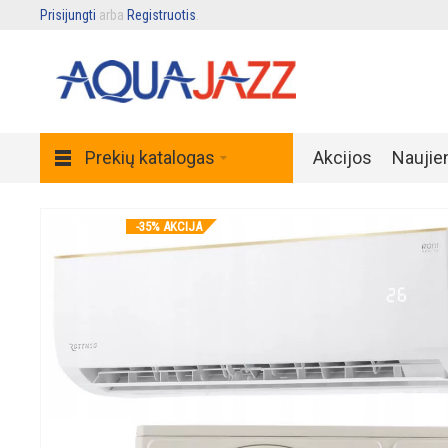
Prisijungti
arba
Registruotis
.
Prekių katalogas
Akcijos
Naujie
-35% AKCIJA