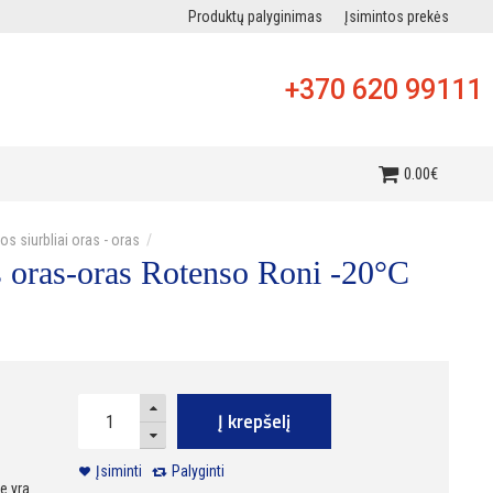
Produktų palyginimas
Įsimintos prekės
+370 620 99111
i
0
.
00
€
os siurbliai oras - oras
s oras-oras Rotenso Roni -20°C
Į krepšelį
Įsiminti
Palyginti
e yra