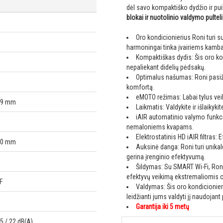
dėl savo kompaktiško dydžio ir p
blokai ir nuotolinio valdymo pultel
Oro kondicionierius Roni turi s
harmoningai tinka įvairiems kamb
Kompaktiškas dydis: Šis oro ko
nepaliekant didelių pėdsakų.
Optimalus našumas: Roni pasižy
komfortą.
eMOTO režimas: Labai tylus vei
459 mm
Laikmatis: Valdykite ir išlaikyk
iAIR automatinio valymo funkcija
nemaloniems kvapams.
Elektrostatinis HD iAIR filtras:
250 mm
Auksinė danga: Roni turi unikal
gerina įrenginio efektyvumą.
Šildymas: Su SMART Wi-Fi, Roni 
efektyvų veikimą ekstremaliomis 
F
Valdymas: Šis oro kondicionie
leidžianti jums valdyti jį naudojan
Garantija iki 5 metų
25 / 22 dB(A)