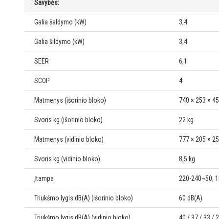
Savybės:
Galia šaldymo (kW)
3,4
Galia šildymo (kW)
3,4
SEER
6,1
SCOP
4
Matmenys (išorinio bloko)
740 × 253 × 
Svoris kg (išorinio bloko)
22 kg
Matmenys (vidinio bloko)
777 × 205 × 
Svoris kg (vidinio bloko)
8,5 kg
Įtampa
220-240~50, 1
Triukšmo lygis dB(A) (išorinio bloko)
60 dB(A)
Triukšmo lygis dB(A) (vidinio bloko)
40 / 37 / 33 / 