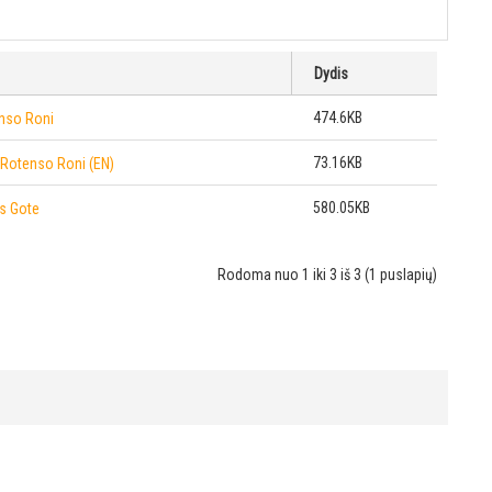
Dydis
474.6KB
enso Roni
73.16KB
 Rotenso Roni (EN)
580.05KB
as Gote
Rodoma nuo 1 iki 3 iš 3 (1 puslapių)