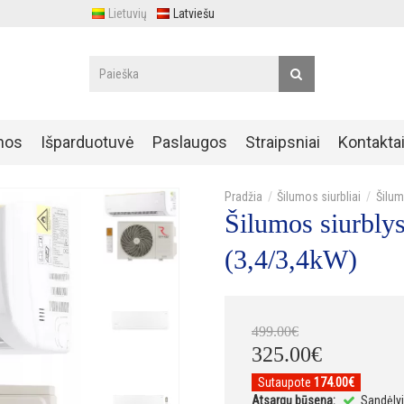
Lietuvių
Latviešu
nos
Išparduotuvė
Paslaugos
Straipsniai
Kontakta
Šilumos siurbliai
Šilum
Šilumos siurbly
(3,4/3,4kW)
499
.
00
€
325
.
00
€
Sutaupote
174.00€
Atsargų būsena:
Sandėlyj