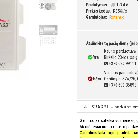
Pristatymas:
1-3 d.d.
Prekės kodas:
R35Xi/o
Gamintojas:
Rotenso
Atsiimkite tą pačią dieną (jei 
Kauno parduotuvė
Yra
Birželio 23-iosios 
+370 620 99111
Vilniaus parduotuv
Nėra
Gariūnų g. 57A/25, 
+370 699 35893
SVARBU - perkantiems
Gamintojas suteikia 60 mėnesių ga
66 mėnesiai nuo produkto pardav
Garantinis laikotarpis pradedamas 