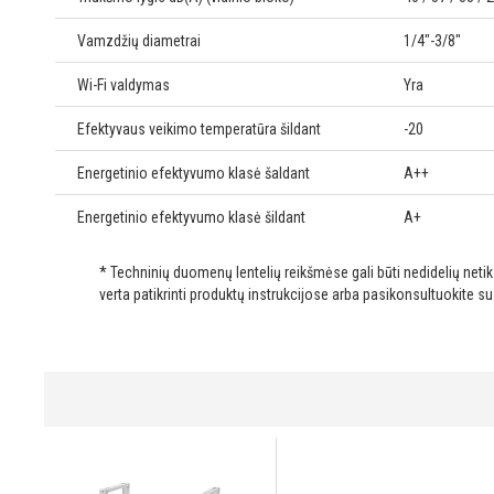
Vamzdžių diametrai
1/4"-3/8"
Wi-Fi valdymas
Yra
Efektyvaus veikimo temperatūra šildant
-20
Energetinio efektyvumo klasė šaldant
A++
Energetinio efektyvumo klasė šildant
A+
* Techninių duomenų lentelių reikšmėse gali būti nedidelių net
verta patikrinti produktų instrukcijose arba pasikonsultuokite s