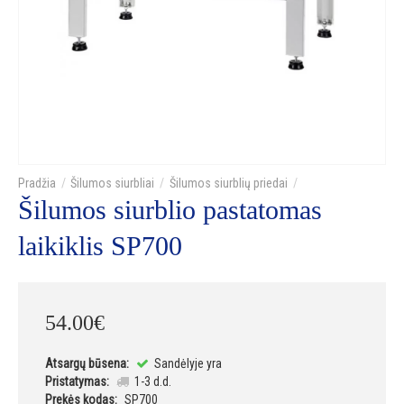
Šilumos siurbliai
Šilumos siurblių priedai
Šilumos siurblio pastatomas
laikiklis SP700
54
.
00
€
Atsargų būsena:
Sandėlyje yra
Pristatymas:
1-3 d.d.
Prekės kodas:
SP700