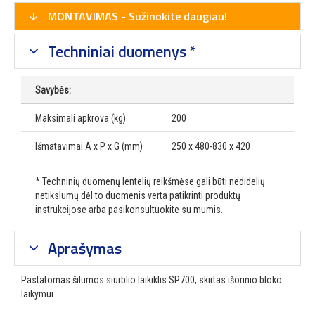
MONTAVIMAS - Sužinokite daugiau!
Techniniai duomenys *
Savybės:
Maksimali apkrova (kg)
200
Išmatavimai A x P x G (mm)
250 x 480-830 x 420
* Techninių duomenų lentelių reikšmėse gali būti nedidelių
netikslumų dėl to duomenis verta patikrinti produktų
instrukcijose arba pasikonsultuokite su mumis.
Aprašymas
Pastatomas šilumos siurblio laikiklis SP700, skirtas išorinio bloko
laikymui.