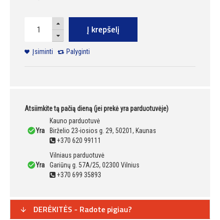
Į krepšelį
Įsiminti
Palyginti
Atsiimkite tą pačią dieną (jei prekė yra parduotuvėje)
Kauno parduotuvė
Yra
Birželio 23-iosios g. 29, 50201, Kaunas
+370 620 99111
Vilniaus parduotuvė
Yra
Gariūnų g. 57A/25, 02300 Vilnius
+370 699 35893
DERĖKITĖS - Radote pigiau?