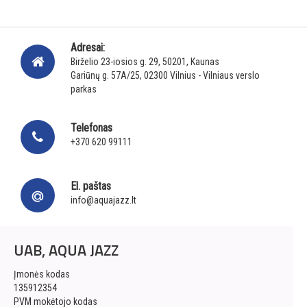
Adresai:
Birželio 23-iosios g. 29, 50201, Kaunas
Gariūnų g. 57A/25, 02300 Vilnius - Vilniaus verslo
parkas
Telefonas
+370 620 99111
El. paštas
info@aquajazz.lt
UAB, AQUA JAZZ
Įmonės kodas
135912354
PVM mokėtojo kodas