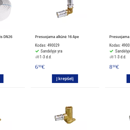
is DN26
Presuojama alkūnė 16 Ape
Presuojama 
Kodas: 490029
Kodas: 490
Sandėlyje yra
Sandėlyj
1-3 d.d.
1-3 d.d.
6
€
8
€
90
90
Į krepšelį