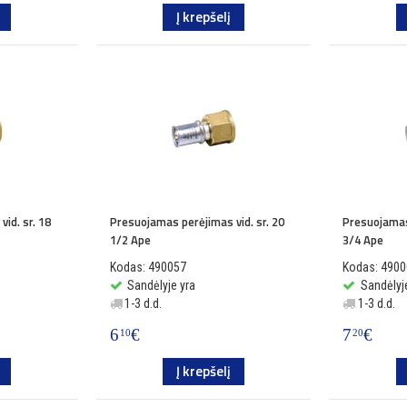
Į krepšelį
id. sr. 18
Presuojamas perėjimas vid. sr. 20
Presuojamas 
1/2 Ape
3/4 Ape
Kodas: 490057
Kodas: 490
Sandėlyje yra
Sandėlyj
1-3 d.d.
1-3 d.d.
6
€
7
€
10
20
Į krepšelį