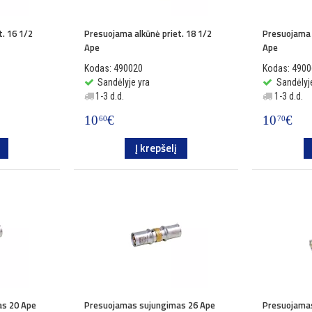
. 16 1/2
Presuojama alkūnė priet. 18 1/2
Presuojama 
Ape
Ape
Kodas: 490020
Kodas: 490
Sandėlyje yra
Sandėlyj
1-3 d.d.
1-3 d.d.
10
€
10
€
60
70
Į krepšelį
s 20 Ape
Presuojamas sujungimas 26 Ape
Presuojamas