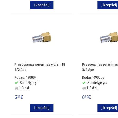
Į krepšelį
Į krepšelį
Presuojamas perėjimas vid. sr. 18
Presuojamas perėjimas v
1/2 Ape
3/4 Ape
Kodas: 490004
Kodas: 490005
Sandėlyje yra
Sandėlyje yra
1-3 d.d.
1-3 d.d.
6
€
8
€
20
00
Į krepšelį
Į krepšelį