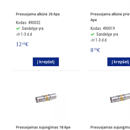
Presuojama alkūnė 26 Ape
Presuojama alkūnė priet
Ape
Kodas: 490032
Sandėlyje yra
Kodas: 490019
1-3 d.d.
Sandėlyje yra
1-3 d.d.
12
€
10
8
€
70
Į krepšelį
Į krepšelį
Presuojamas sujungimas 18 Ape
Presuojamas sujungima