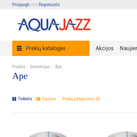
Prisijungti
arba
Registruotis
.
Prekių katalogas
Akcijos
Naujie
Gamintojas
Ape
Ape
Tinklelis
Sąrašas
Prekių palyginimas (0)