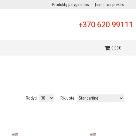
Produktų palyginimas
Įsimintos prekės
+370 620 99111
i
0
.
00
€
Rodyti:
Rikiuotė: