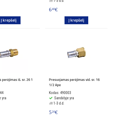
1-3 d.d.
6
€
40
Į krepšelį
Į krepšelį
perėjimas iš. sr. 26 1
Presuojamas perėjimas vid. sr. 16
1/2 Ape
044
Kodas: 490003
e yra
Sandėlyje yra
1-3 d.d.
5
€
20