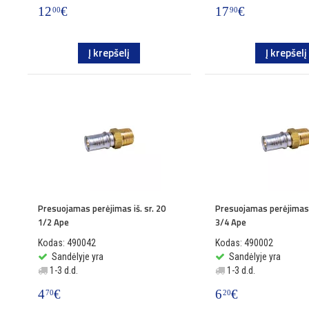
12
€
17
€
00
90
Į krepšelį
Į krepšelį
Presuojamas perėjimas iš. sr. 20
Presuojamas perėjimas i
1/2 Ape
3/4 Ape
Kodas: 490042
Kodas: 490002
Sandėlyje yra
Sandėlyje yra
1-3 d.d.
1-3 d.d.
4
€
6
€
70
20