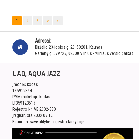
1
2
3
>
>|
Adresai:
Birželio 23-iosios g. 29, 50201, Kaunas
Gariūnų g. 57A/25, 02300 Vilnius - Vilniaus verslo parkas
UAB, AQUA JAZZ
Įmonės kodas
135912354
PVM mokėtojo kodas
LT359123515
Rejestro Nr. AB 2002-330,
įregistruota 2002.07.12
Kauno m. savivaldybės rejestro tarnyboje