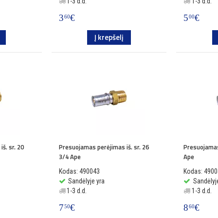
1-3 d.d.
1-3 d.d.
3
€
5
€
60
00
Į krepšelį
š. sr. 20
Presuojamas perėjimas iš. sr. 26
Presuojamas 
3/4 Ape
Ape
Kodas: 490043
Kodas: 490
Sandėlyje yra
Sandėlyj
1-3 d.d.
1-3 d.d.
7
€
8
€
50
60