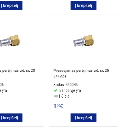
Į krepšelį
Į krepšelį
perėjimas vid. sr. 20
Presuojamas perėjimas vid. sr. 26
3/4 Ape
006
Kodas: 490045
e yra
Sandėlyje yra
1-3 d.d.
8
€
00
Į krepšelį
Į krepšelį