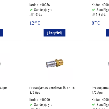
Kodas: 490056
Kodas: 490
Sandėlyje yra
Sandėlyj
1-3 d.d.
1-3 d.d.
12
€
8
€
00
70
Į krepšelį
6 Ape
Presuojamas perėjimas iš. sr. 16
Presuojamas 
1/2 Ape
1/2 Ape
Kodas: 490000
Kodas: 490
Sandėlyje yra
Sandėlyj