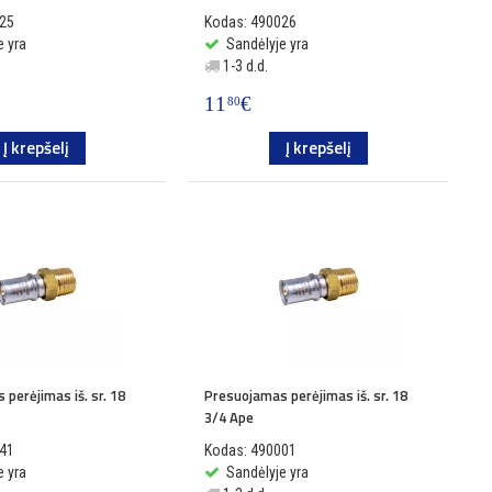
025
Kodas: 490026
e yra
Sandėlyje yra
1-3 d.d.
11
€
80
Į krepšelį
Į krepšelį
perėjimas iš. sr. 18
Presuojamas perėjimas iš. sr. 18
3/4 Ape
041
Kodas: 490001
e yra
Sandėlyje yra