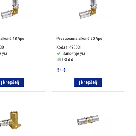
alkūnė 18 Ape
Presuojama alkūnė 20 Ape
030
Kodas: 490031
e yra
Sandėlyje yra
1-3 d.d.
8
€
90
Į krepšelį
Į krepšelį