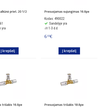
alkūnė priet. 20 1/2
Presuojamas sujungimas 16 Ape
Kodas: 490022
061
Sandėlyje yra
e yra
1-3 d.d.
6
€
10
Į krepšelį
Į krepšelį
 trišakis 16 Ape
Presuojamas trišakis 18 Ape