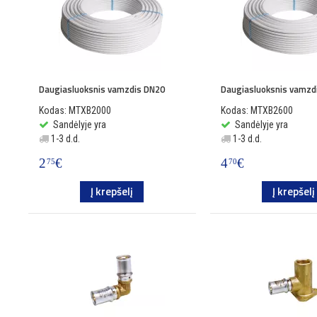
Daugiasluoksnis vamzdis DN20
Daugiasluoksnis vamzd
Kodas: MTXB2000
Kodas: MTXB2600
Sandėlyje yra
Sandėlyje yra
1-3 d.d.
1-3 d.d.
2
€
4
€
75
70
Į krepšelį
Į krepšelį