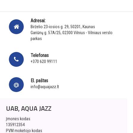
Adresai:
Birželio 23-iosios g. 29, 50201, Kaunas
Gariūnų g. 57A/25, 02300 Vilnius - Vilniaus verslo
parkas
Telefonas
+370 620 99111
El. paštas
info@aquajazz.lt
UAB, AQUA JAZZ
Įmonės kodas
135912354
PVM mokėtojo kodas