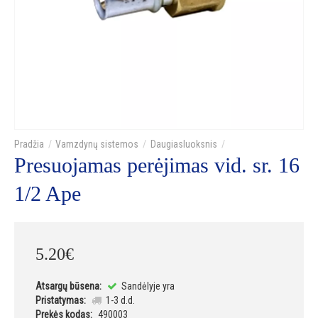
Vamzdynų sistemos
Daugiasluoksnis
Presuojamas perėjimas vid. sr. 16
1/2 Ape
5
.
20
€
Atsargų būsena:
Sandėlyje yra
Pristatymas:
1-3 d.d.
Prekės kodas:
490003