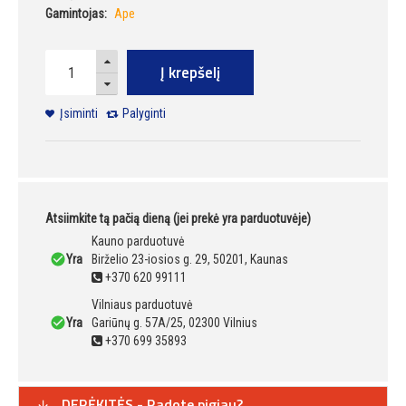
Gamintojas:
Ape
Į krepšelį
Įsiminti
Palyginti
Atsiimkite tą pačią dieną (jei prekė yra parduotuvėje)
Kauno parduotuvė
Yra
Birželio 23-iosios g. 29, 50201, Kaunas
+370 620 99111
Vilniaus parduotuvė
Yra
Gariūnų g. 57A/25, 02300 Vilnius
+370 699 35893
DERĖKITĖS - Radote pigiau?