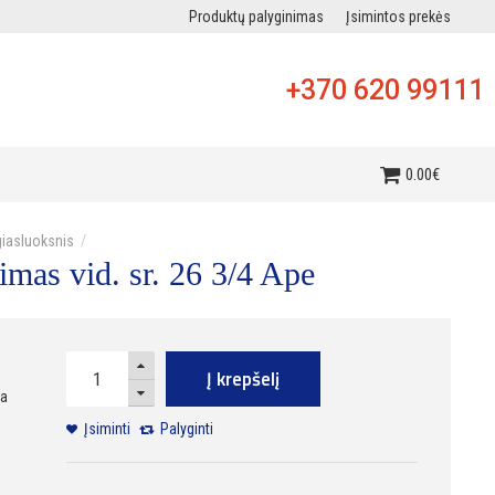
Produktų palyginimas
Įsimintos prekės
+370 620 99111
i
0
.
00
€
iasluoksnis
imas vid. sr. 26 3/4 Ape
Į krepšelį
ra
Įsiminti
Palyginti