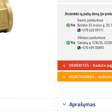
Atsiimkite tą pačią dieną (jei pre
Kauno parduotuvė
Yra
Birželio 23-iosios g. 29
+370 620 99111
Vilniaus parduotuvė
Yra
Gariūnų g. 57A/25, 02300
+370 699 35893
DERĖKITĖS - Radote pig
MONTAVIMAS - Sužinoki
Aprašymas