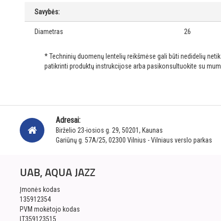
Savybės:
Diametras
26
* Techninių duomenų lentelių reikšmėse gali būti nedidelių net
patikrinti produktų instrukcijose arba pasikonsultuokite su mum
Adresai:
Birželio 23-iosios g. 29, 50201, Kaunas
Gariūnų g. 57A/25, 02300 Vilnius - Vilniaus verslo parkas
UAB, AQUA JAZZ
Įmonės kodas
135912354
PVM mokėtojo kodas
LT359123515