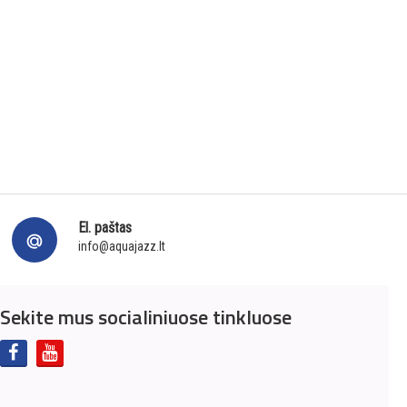
El. paštas
info@aquajazz.lt
Sekite mus socialiniuose tinkluose