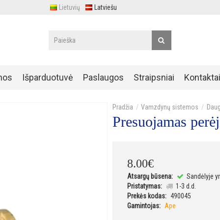
Lietuvių
Latviešu
nos
Išparduotuvė
Paslaugos
Straipsniai
Kontakta
Vamzdynų sistemos
Daug
Presuojamas perėj
8
.
00
€
Atsargų būsena:
Sandėlyje y
Pristatymas:
1-3 d.d.
Prekės kodas:
490045
Gamintojas:
Ape