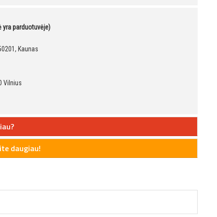
kė yra parduotuvėje)
, 50201, Kaunas
 Vilnius
iau?
te daugiau!