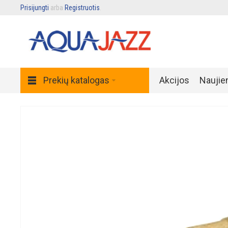
Prisijungti
arba
Registruotis
.
Prekių katalogas
Akcijos
Naujie