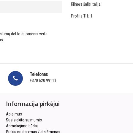
Kilmės šalis Italija.
Profilis TH; H
ikslumų dėl to duomenis verta
is.
Telefonas
+370 620 99111
Informacija pirkėjui
Apie mus
Susisiekite su mumis
Apmokėjimo būdai
Prekių pristatymas / atsiėmimas