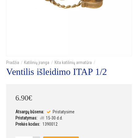
Katilinių įranga
Kita katilinių armatūra
Ventilis išleidimo ITAP 1/2
6
.
90
€
Atsargų būsena:
Pristatysime
Pristatymas:
15-30 d.d.
Prekės kodas:
1390012