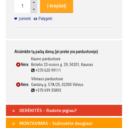
Į krepšelį
Įsiminti
Palyginti
Atsiimkite tą pačią dieną (jei prekė yra parduotuvėje)
Kauno parduotuvė
Nėra
Birželio 23-iosios g. 29, 50201, Kaunas
+370 620 99111
Vilniaus parduotuvė
Nėra
Gariūnų g. 57A/25, 02300 Vilnius
+370 699 35893
DERĖKITĖS - Radote pigiau?
MONTAVIMAS - Sužinokite daugiau!