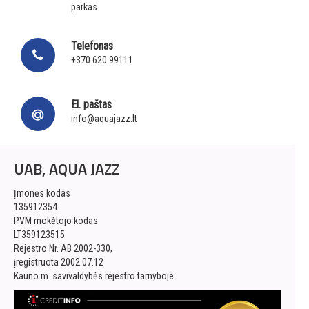
parkas
Telefonas
+370 620 99111
El. paštas
info@aquajazz.lt
UAB, AQUA JAZZ
Įmonės kodas
135912354
PVM mokėtojo kodas
LT359123515
Rejestro Nr. AB 2002-330,
įregistruota 2002.07.12
Kauno m. savivaldybės rejestro tarnyboje