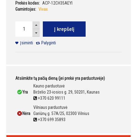
Prekės kodas:
ACP-12CH35AEYI
Gamintojas:
Vivax
Į krepšelį
Įsiminti
Palyginti
Atsiimkite tą pačią dieną (jei prekė yra parduotuvėje)
Kauno parduotuvė
Yra
Birželio 23-iosios g. 29, 50201, Kaunas
+370 620 99111
Vilniaus parduotuvė
Nėra
Gariūnų g. 57A/25, 02300 Vilnius
+370 699 35893