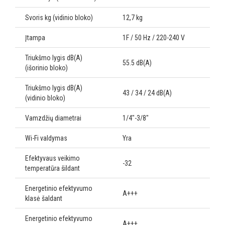
Svoris kg (vidinio bloko)
12,7 kg
Įtampa
1F / 50 Hz / 220-240 V
Triukšmo lygis dB(A)
55.5 dB(A)
(išorinio bloko)
Triukšmo lygis dB(A)
43 / 34 / 24 dB(A)
(vidinio bloko)
Vamzdžių diametrai
1/4"-3/8"
Wi-Fi valdymas
Yra
Efektyvaus veikimo
-32
temperatūra šildant
Energetinio efektyvumo
A+++
klasė šaldant
Energetinio efektyvumo
A+++