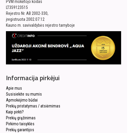
PVM mokėtojo kodas
LT359123515
Rejestro Nr. AB 2002-330,
įregistruota 2002.07.12
Kauno m. savivaldybės rejestro tarnyboje
Informacija pirkėjui
Apie mus
Susisiekite su mumis
Apmokėjimo būdai
Prekių pristatymas / atsiėmimas
Kaip pirkti?
Prekių grąžinimas
Pirkimo taisyklės
Prekių garantijos