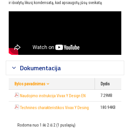
ir išvalytų likusį kondensatą, kad apsaugotų jūsų sveikatą.
Dokumentacija
Bylos pavadinimas
Dydis
7.29MB
Naudojimo instrukcija Vivax Y Design EN
180.94KB
Techninės charakteristikos Vivax Y Desing
Rodoma nuo 1 iki 2 iš 2 (1 puslapių)