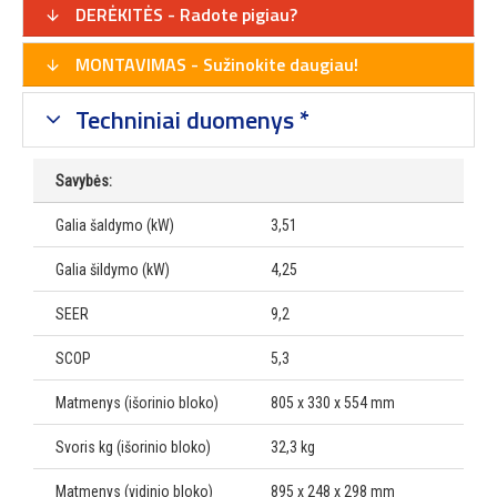
DERĖKITĖS - Radote pigiau?
MONTAVIMAS - Sužinokite daugiau!
Techniniai duomenys *
Savybės:
Galia šaldymo (kW)
3,51
Galia šildymo (kW)
4,25
SEER
9,2
SCOP
5,3
Matmenys (išorinio bloko)
805 x 330 x 554 mm
Svoris kg (išorinio bloko)
32,3 kg
Matmenys (vidinio bloko)
895 x 248 x 298 mm