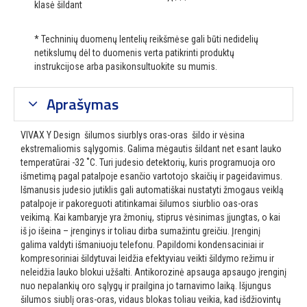
klasė šildant
* Techninių duomenų lentelių reikšmėse gali būti nedidelių
netikslumų dėl to duomenis verta patikrinti produktų
instrukcijose arba pasikonsultuokite su mumis.
Aprašymas
VIVAX Y Design šilumos siurblys oras-oras šildo ir vėsina
ekstremaliomis sąlygomis. Galima mėgautis šildant net esant lauko
temperatūrai -32 ˚C. Turi judesio detektorių, kuris programuoja oro
išmetimą pagal patalpoje esančio vartotojo skaičių ir pageidavimus.
Išmanusis judesio jutiklis gali automatiškai nustatyti žmogaus veiklą
patalpoje ir pakoreguoti atitinkamai šilumos siurblio oas-oras
veikimą. Kai kambaryje yra žmonių, stiprus vėsinimas įjungtas, o kai
iš jo išeina – įrenginys ir toliau dirba sumažintu greičiu. Įrenginį
galima valdyti išmaniuoju telefonu. Papildomi kondensaciniai ir
kompresoriniai šildytuvai leidžia efektyviau veikti šildymo režimu ir
neleidžia lauko blokui užšalti. Antikorozinė apsauga apsaugo įrenginį
nuo nepalankių oro sąlygų ir prailgina jo tarnavimo laiką. Išjungus
šilumos siublį oras-oras, vidaus blokas toliau veikia, kad išdžiovintų