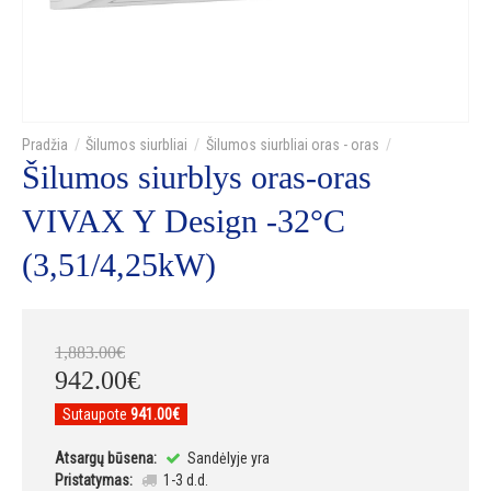
Šilumos siurbliai
Šilumos siurbliai oras - oras
Šilumos siurblys oras-oras
VIVAX Y Design -32°C
(3,51/4,25kW)
1,883
.
00
€
942
.
00
€
Sutaupote
941.00€
Atsargų būsena:
Sandėlyje yra
Pristatymas:
1-3 d.d.