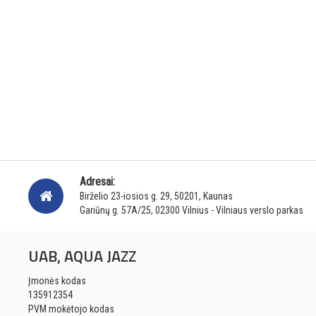
Adresai:
Birželio 23-iosios g. 29, 50201, Kaunas
Gariūnų g. 57A/25, 02300 Vilnius - Vilniaus verslo parkas
UAB, AQUA JAZZ
Įmonės kodas
135912354
PVM mokėtojo kodas