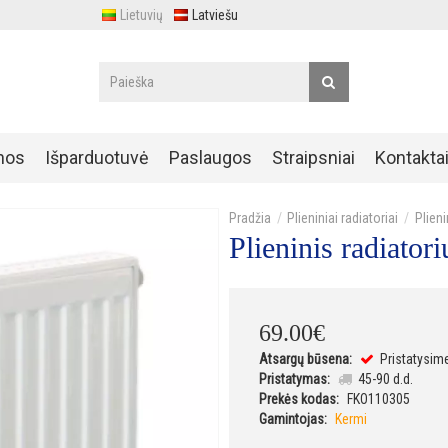
Lietuvių
Latviešu
nos
Išparduotuvė
Paslaugos
Straipsniai
Kontakta
Plieniniai radiatoriai
Plien
Plieninis radiat
69
.
00
€
Atsargų būsena:
Pristatysim
Pristatymas:
45-90 d.d.
Prekės kodas:
FKO110305
Gamintojas:
Kermi