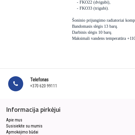
- FKO22 (dvigubi),
- FKO33 (trigubi).
Šoninio prijungimo radiatoriai kompl
Bandomasis slėgis 13 barų.
Darbinis slėgis 10 barų.
Maksimali vandens temperatūra +11
Telefonas
+370 620 99111
Informacija pirkėjui
Apie mus
Susisiekite su mumis
Apmokėjimo būdai