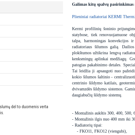
Galimas kitų spalvų pasirinkimas
Plieniniai radiatoriai KERMI Therm
Kermi profilinių šoninio prijungimo
statybose, tiek renovuojamuose obj
talpa, harmoningas konvekcijos ir
radiatoriaus šilumos galią. Dailio
plokštumos užtikrina lengvą radiator
kenksmingų aplinkai medžiagų. Gre
patogias pakabinimo detales. Special
Tai leidžia ji apsaugoti nuo pažei
kokio šilumos šaltinio - centralizuot
centrinio šildymo katilais, geoter
dvivamzdės šildymo sistemos. Gaminam
daugiabučių šildymo sistemų.
ikslumų dėl to duomenis verta
is.
- Montažinis aukštis 300, 400, 500,
- Montažinis ilgis nuo 400 mm iki 
- Radiatorių tipai:
- FKO11, FKO12 (viengubi),