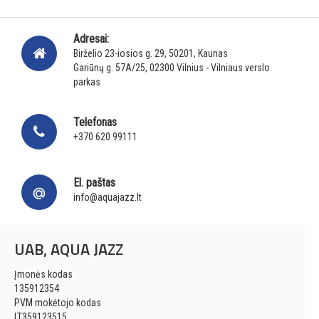
Adresai:
Birželio 23-iosios g. 29, 50201, Kaunas
Gariūnų g. 57A/25, 02300 Vilnius - Vilniaus verslo
parkas
Telefonas
+370 620 99111
El. paštas
info@aquajazz.lt
UAB, AQUA JAZZ
Įmonės kodas
135912354
PVM mokėtojo kodas
LT359123515