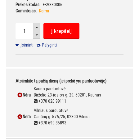
Prekės kodas:
FKV330306
Gamintojas:
Kermi
Į krepšelį
Įsiminti
Palyginti
Atsiimkite tą pačią dieną (jei prekė yra parduotuvėje)
Kauno parduotuvė
Nėra
Birželio 23-iosios g. 29, 50201, Kaunas
+370 620 99111
Vilniaus parduotuvė
Nėra
Gariūnų g. 57A/25, 02300 Vilnius
+370 699 35893