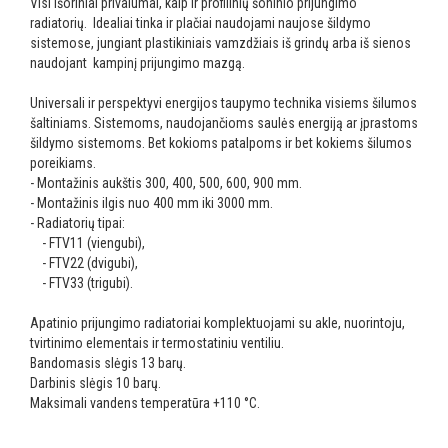
Visi išoriniai privalumai, kaip ir profilinių šoninio prijungimo
radiatorių. Idealiai tinka ir plačiai naudojami naujose šildymo
sistemose, jungiant plastikiniais vamzdžiais iš grindų arba iš sienos
naudojant kampinį prijungimo mazgą.
Universali ir perspektyvi energijos taupymo technika visiems šilumos
šaltiniams. Sistemoms, naudojančioms saulės energiją ar įprastoms
šildymo sistemoms. Bet kokioms patalpoms ir bet kokiems šilumos
poreikiams.
- Montažinis aukštis 300, 400, 500, 600, 900 mm.
- Montažinis ilgis nuo 400 mm iki 3000 mm.
- Radiatorių tipai:
- FTV11 (viengubi),
- FTV22 (dvigubi),
- FTV33 (trigubi).
Apatinio prijungimo radiatoriai komplektuojami su akle, nuorintoju,
tvirtinimo elementais ir termostatiniu ventiliu.
Bandomasis slėgis 13 barų.
Darbinis slėgis 10 barų.
Maksimali vandens temperatūra +110 °C.