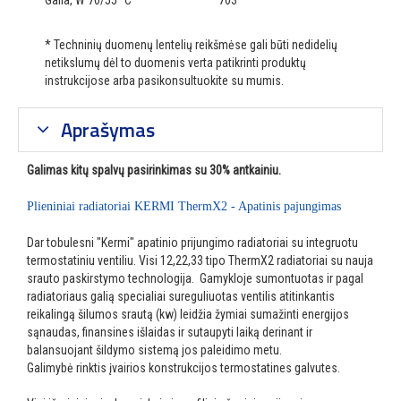
Galia, W 70/55 °C
703
* Techninių duomenų lentelių reikšmėse gali būti nedidelių
netikslumų dėl to duomenis verta patikrinti produktų
instrukcijose arba pasikonsultuokite su mumis.
Aprašymas
Galimas kitų spalvų pasirinkimas su 30% antkainiu.
Plieniniai radiatoriai KERMI ThermX2 - Apatinis pajungimas
Dar tobulesni "Kermi" apatinio prijungimo radiatoriai su integruotu
termostatiniu ventiliu. Visi 12,22,33 tipo ThermX2 radiatoriai su nauja
srauto paskirstymo technologija. Gamykloje sumontuotas ir pagal
radiatoriaus galią specialiai sureguliuotas ventilis atitinkantis
reikalingą šilumos srautą (kw) leidžia žymiai sumažinti energijos
sąnaudas, finansines išlaidas ir sutaupyti laiką derinant ir
balansuojant šildymo sistemą jos paleidimo metu.
Galimybė rinktis įvairios konstrukcijos termostatines galvutes.