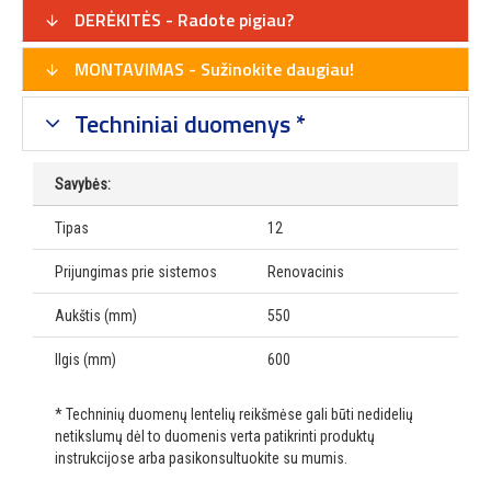
DERĖKITĖS - Radote pigiau?
MONTAVIMAS - Sužinokite daugiau!
Techniniai duomenys *
Savybės:
Tipas
12
Prijungimas prie sistemos
Renovacinis
Aukštis (mm)
550
Ilgis (mm)
600
* Techninių duomenų lentelių reikšmėse gali būti nedidelių
netikslumų dėl to duomenis verta patikrinti produktų
instrukcijose arba pasikonsultuokite su mumis.