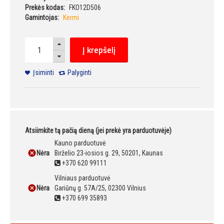
Prekės kodas:
FKO12D506
Gamintojas:
Kermi
Į krepšelį
Įsiminti
Palyginti
Atsiimkite tą pačią dieną (jei prekė yra parduotuvėje)
Kauno parduotuvė
Nėra
Birželio 23-iosios g. 29, 50201, Kaunas
+370 620 99111
Vilniaus parduotuvė
Nėra
Gariūnų g. 57A/25, 02300 Vilnius
+370 699 35893