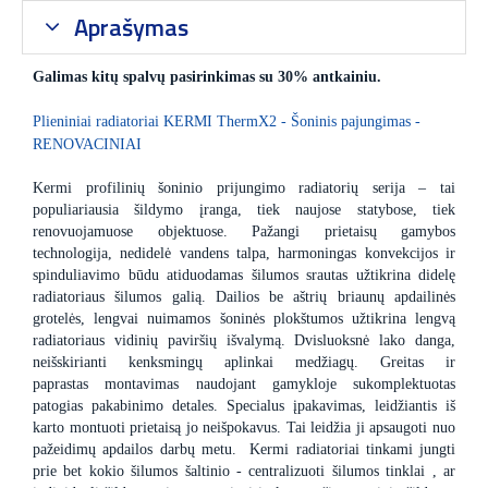
Aprašymas
Galimas kitų spalvų pasirinkimas su 30% antkainiu.
Plieniniai radiatoriai KERMI ThermX2 - Šoninis pajungimas -
RENOVACINIAI
Kermi profilinių šoninio prijungimo radiatorių serija – tai
populiariausia šildymo įranga, tiek naujose statybose, tiek
renovuojamuose objektuose. Pažangi prietaisų gamybos
technologija, nedidelė vandens talpa, harmoningas konvekcijos ir
spinduliavimo būdu atiduodamas šilumos srautas užtikrina didelę
radiatoriaus šilumos galią. Dailios be aštrių briaunų apdailinės
grotelės, lengvai nuimamos šoninės plokštumos užtikrina lengvą
radiatoriaus vidinių paviršių išvalymą. Dvisluoksnė lako danga,
neišskirianti kenksmingų aplinkai medžiagų. Greitas ir
paprastas montavimas naudojant gamykloje sukomplektuotas
patogias pakabinimo detales. Specialus įpakavimas, leidžiantis iš
karto montuoti prietaisą jo neišpokavus. Tai leidžia ji apsaugoti nuo
pažeidimų apdailos darbų metu. Kermi radiatoriai tinkami jungti
prie bet kokio šilumos šaltinio - centralizuoti šilumos tinklai , ar