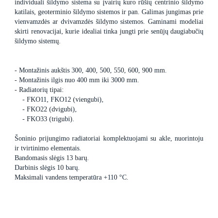
individuali šildymo sistema su įvairių kuro rūšių centrinio šildymo
katilais, geoterminio šildymo sistemos ir pan. Galimas jungimas prie
vienvamzdės ar dvivamzdės šildymo sistemos. Gaminami modeliai
skirti renovacijai, kurie idealiai tinka jungti prie senūjų daugiabučių
šildymo sistemų.
- Montažinis aukštis 300, 400, 500, 550, 600, 900 mm.
- Montažinis ilgis nuo 400 mm iki 3000 mm.
- Radiatorių tipai:
- FKO11, FKO12 (viengubi),
- FKO22 (dvigubi),
- FKO33 (trigubi).
Šoninio prijungimo radiatoriai komplektuojami su akle, nuorintoju
ir tvirtinimo elementais.
Bandomasis slėgis 13 barų.
Darbinis slėgis 10 barų.
Maksimali vandens temperatūra +110 °C.