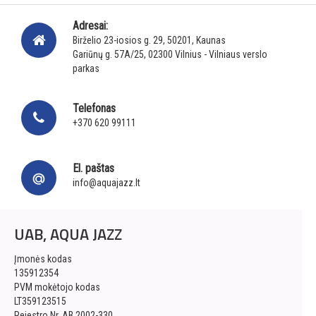
Adresai:
Birželio 23-iosios g. 29, 50201, Kaunas
Gariūnų g. 57A/25, 02300 Vilnius - Vilniaus verslo
parkas
Telefonas
+370 620 99111
El. paštas
info@aquajazz.lt
UAB, AQUA JAZZ
Įmonės kodas
135912354
PVM mokėtojo kodas
LT359123515
Rejestro Nr. AB 2002-330,