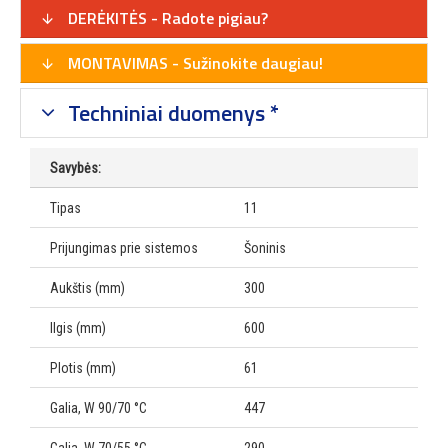
DERĖKITĖS - Radote pigiau?
MONTAVIMAS - Sužinokite daugiau!
Techniniai duomenys *
Savybės:
Tipas
11
Prijungimas prie sistemos
Šoninis
Aukštis (mm)
300
Ilgis (mm)
600
Plotis (mm)
61
Galia, W 90/70 °C
447