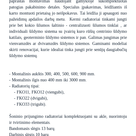
paprastas montavimas naudojant gamykloje sukomplektuotas
patogias pakabinimo detales. Specialus įpakavimas, leidžiantis iš
karto montuoti prietaisą jo neišpokavus. Tai leidžia ji apsaugoti nuo
pažeidimų apdailos darbų metu. Kermi radiatoriai tinkami jungti
prie bet kokio šilumos šaltinio - centralizuoti šilumos tinklai , ar
individuali šildymo sistema su įvairių kuro rūšių centrinio šildymo
katilais, geoterminio šildymo sistemos ir pan. Galimas jungimas prie
vienvamzdės ar dvivamzdės šildymo sistemos. Gaminami modeliai
skirti renovacijai, kurie idealiai tinka jungti prie senūjų daugiabučių
šildymo sistemų.
- Montažinis aukštis 300, 400, 500, 600, 900 mm.
- Montažinis ilgis nuo 400 mm iki 3000 mm.
- Radiatorių tipai:
- FKO11, FKO12 (viengubi),
- FKO22 (dvigubi),
- FKO33 (trigubi).
Šoninio prijungimo radiatoriai komplektuojami su akle, nuorintoju
ir tvirtinimo elementais.
Bandomasis slėgis 13 barų.
Darbinis slėgis 10 barų.