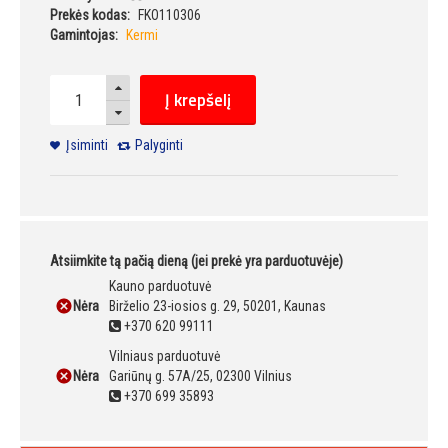
Prekės kodas:
FKO110306
Gamintojas:
Kermi
Į krepšelį
Įsiminti
Palyginti
Atsiimkite tą pačią dieną (jei prekė yra parduotuvėje)
Kauno parduotuvė
Nėra
Birželio 23-iosios g. 29, 50201, Kaunas
+370 620 99111
Vilniaus parduotuvė
Nėra
Gariūnų g. 57A/25, 02300 Vilnius
+370 699 35893