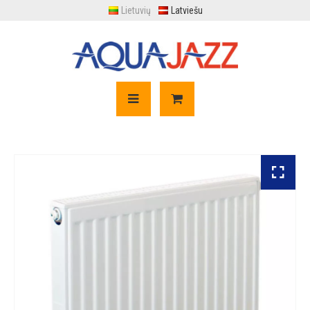
Lietuvių
Latviešu