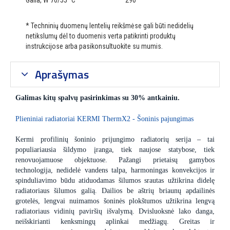
Galia, W 70/55 °C
290
* Techninių duomenų lentelių reikšmėse gali būti nedidelių
netikslumų dėl to duomenis verta patikrinti produktų
instrukcijose arba pasikonsultuokite su mumis.
Aprašymas
Galimas kitų spalvų pasirinkimas su 30% antkainiu.
Plieniniai radiatoriai KERMI ThermX2 - Šoninis pajungimas
Kermi profilinių šoninio prijungimo radiatorių serija – tai
populiariausia šildymo įranga, tiek naujose statybose, tiek
renovuojamuose objektuose. Pažangi prietaisų gamybos
technologija, nedidelė vandens talpa, harmoningas konvekcijos ir
spinduliavimo būdu atiduodamas šilumos srautas užtikrina didelę
radiatoriaus šilumos galią. Dailios be aštrių briaunų apdailinės
grotelės, lengvai nuimamos šoninės plokštumos užtikrina lengvą
radiatoriaus vidinių paviršių išvalymą. Dvisluoksnė lako danga,
neišskirianti kenksmingų aplinkai medžiagų. Greitas ir