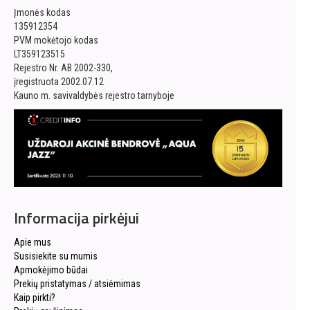
Įmonės kodas
135912354
PVM mokėtojo kodas
LT359123515
Rejestro Nr. AB 2002-330,
įregistruota 2002.07.12
Kauno m. savivaldybės rejestro tarnyboje
Informacija pirkėjui
Apie mus
Susisiekite su mumis
Apmokėjimo būdai
Prekių pristatymas / atsiėmimas
Kaip pirkti?