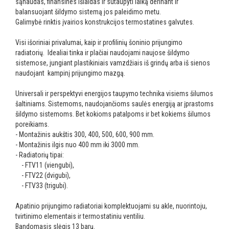
sąnaudas, finansines išlaidas ir sutaupyti laiką derinant ir
balansuojant šildymo sistemą jos paleidimo metu.
Galimybė rinktis įvairios konstrukcijos termostatines galvutes.
Visi išoriniai privalumai, kaip ir profilinių šoninio prijungimo
radiatorių. Idealiai tinka ir plačiai naudojami naujose šildymo
sistemose, jungiant plastikiniais vamzdžiais iš grindų arba iš sienos
naudojant kampinį prijungimo mazgą.
Universali ir perspektyvi energijos taupymo technika visiems šilumos
šaltiniams. Sistemoms, naudojančioms saulės energiją ar įprastoms
šildymo sistemoms. Bet kokioms patalpoms ir bet kokiems šilumos
poreikiams.
- Montažinis aukštis 300, 400, 500, 600, 900 mm.
- Montažinis ilgis nuo 400 mm iki 3000 mm.
- Radiatorių tipai:
- FTV11 (viengubi),
- FTV22 (dvigubi),
- FTV33 (trigubi).
Apatinio prijungimo radiatoriai komplektuojami su akle, nuorintoju,
tvirtinimo elementais ir termostatiniu ventiliu.
Bandomasis slėgis 13 barų.