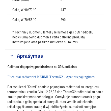
Plotis (mm)
61
Galia, W 90/70 °C
447
Galia, W 70/55 °C
290
* Techninių duomenų lentelių reikšmėse gali būti nedidelių
netikslumų dėl to duomenis verta patikrinti produktų
instrukcijose arba pasikonsultuokite su mumis.
Aprašymas
Galimas kitų spalvų pasirinkimas su 30% antkainiu.
Plieniniai radiatoriai KERMI ThermX2 - Apatinis pajungimas
Dar tobulesni "Kermi" apatinio prijungimo radiatoriai su integruotu
termostatiniu ventiliu. Visi 12,22,33 tipo ThermX2 radiatoriai su nauja
srauto paskirstymo technologija. Gamykloje sumontuotas ir pagal
radiatoriaus galią specialiai sureguliuotas ventilis atitinkantis
reikalingą šilumos srautą (kw) leidžia žymiai sumažinti energijos