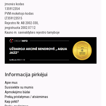
Įmonės kodas
135912354
PVM mokėtojo kodas
LT359123515
Rejestro Nr. AB 2002-330,
įregistruota 2002.07.12
Kauno m. savivaldybės rejestro tarnyboje
Informacija pirkėjui
Apie mus
Susisiekite su mumis
Apmokėjimo būdai
Prekių pristatymas / atsiėmimas
Kaip pirkti?