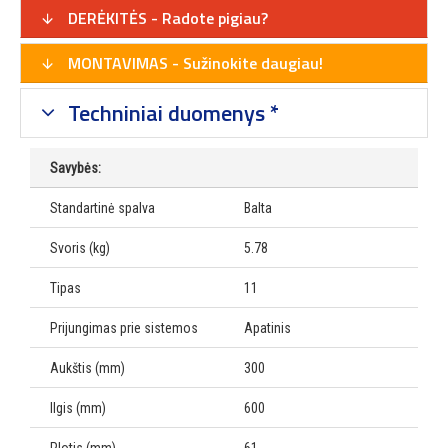
DERĖKITĖS - Radote pigiau?
MONTAVIMAS - Sužinokite daugiau!
Techniniai duomenys *
Savybės:
Standartinė spalva
Balta
Svoris (kg)
5.78
Tipas
11
Prijungimas prie sistemos
Apatinis
Aukštis (mm)
300
Ilgis (mm)
600