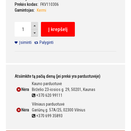
Prekės kodas:
FKV110306
Gamintojas:
Kermi
Į krepšelį
Įsiminti
Palyginti
Atsiimkite tą pačią dieną (jei prekė yra parduotuvėje)
Kauno parduotuvė
Nėra
Birželio 23-iosios g. 29, 50201, Kaunas
+370 620 99111
Vilniaus parduotuvė
Nėra
Gariūnų g. 57A/25, 02300 Vilnius
+370 699 35893