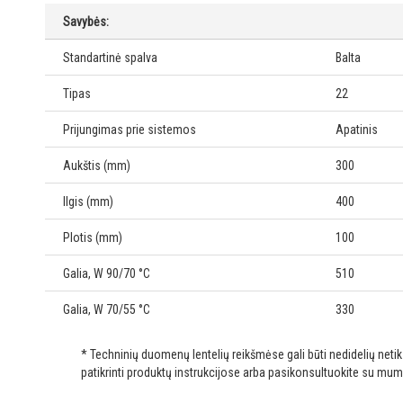
Savybės:
Standartinė spalva
Balta
Tipas
22
Prijungimas prie sistemos
Apatinis
Aukštis (mm)
300
Ilgis (mm)
400
Plotis (mm)
100
Galia, W 90/70 °C
510
Galia, W 70/55 °C
330
* Techninių duomenų lentelių reikšmėse gali būti nedidelių net
patikrinti produktų instrukcijose arba pasikonsultuokite su mum