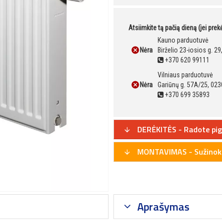
Atsiimkite tą pačią dieną (jei pre
Kauno parduotuvė
Nėra
Birželio 23-iosios g. 2
+370 620 99111
Vilniaus parduotuvė
Nėra
Gariūnų g. 57A/25, 023
+370 699 35893
DERĖKITĖS - Radote pig
MONTAVIMAS - Sužinoki
Aprašymas