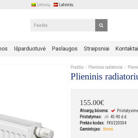
Lietuvių
Latviešu
nos
Išparduotuvė
Paslaugos
Straipsniai
Kontakta
Plieniniai radiatoriai
Plien
Plieninis radiat
155
.
00
€
Atsargų būsena:
Pristatysim
Pristatymas:
45-90 d.d.
Prekės kodas:
FKV220304
Gamintojas:
Kermi