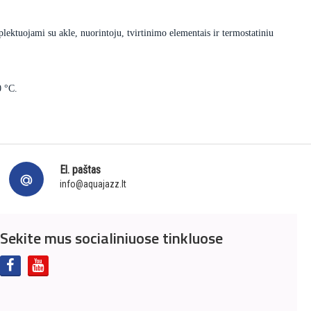
lektuojami su akle, nuorintoju, tvirtinimo elementais ir termostatiniu
0 °C.
El. paštas
info@aquajazz.lt
Sekite mus socialiniuose tinkluose