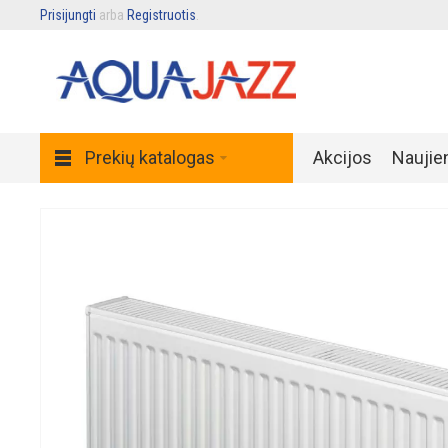
Prisijungti
arba
Registruotis
.
Prekių katalogas
Akcijos
Naujie