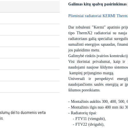
Galimas kitų spalvų pasirinkimas
Plieniniai radiatoriai KERMI Therm
Dar tobulesni "Kermi" apatinio priju
tipo ThermX2 radiatoriai su nauja
radiatoriaus galią specialiai sureguli
sumažinti energijos sąnaudas, finansi
jos paleidimo metu.
Galimybė rinktis įvairios konstrukcij
Visi išoriniai privalumai, kaip ir 
naudojami naujose šildymo sistemose,
kampinį prijungimo mazgą.
Universali ir perspektyvi energ
naudojančioms saulės energiją ar 
šilumos poreikiams.
- Montažinis aukštis 300, 400, 500,
- Montažinis ilgis nuo 400 mm iki 
ikslumų dėl to duomenis verta
- Radiatorių tipai:
is.
- FTV11 (viengubi),
- FTV22 (dvigubi),