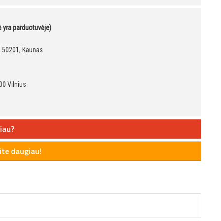
kė yra parduotuvėje)
9, 50201, Kaunas
00 Vilnius
iau?
te daugiau!