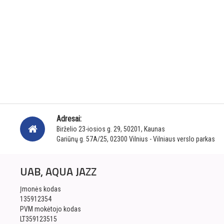
Adresai:
Birželio 23-iosios g. 29, 50201, Kaunas
Gariūnų g. 57A/25, 02300 Vilnius - Vilniaus verslo parkas
UAB, AQUA JAZZ
Įmonės kodas
135912354
PVM mokėtojo kodas
LT359123515