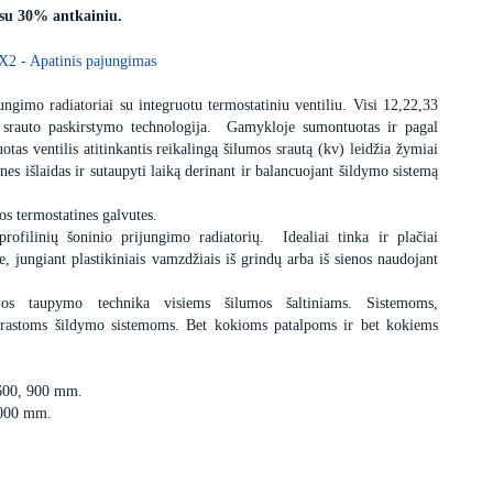
 su 30% antkainiu.
X2 - Apatinis pajungimas
ngimo radiatoriai su integruotu termostatiniu ventiliu. Visi 12,22,33
 srauto paskirstymo technologija. Gamykloje sumontuotas ir pagal
uotas ventilis atitinkantis reikalingą šilumos srautą (kv) leidžia žymiai
nes išlaidas ir sutaupyti laiką derinant ir balancuojant šildymo sistemą
os termostatines galvutes.
profilinių šoninio prijungimo radiatorių. Idealiai tinka ir plačiai
 jungiant plastikiniais vamzdžiais iš grindų arba iš sienos naudojant
ijos taupymo technika visiems šilumos šaltiniams. Sistemoms,
įprastoms šildymo sistemoms. Bet kokioms patalpoms ir bet kokiems
 600, 900 mm.
3000 mm.