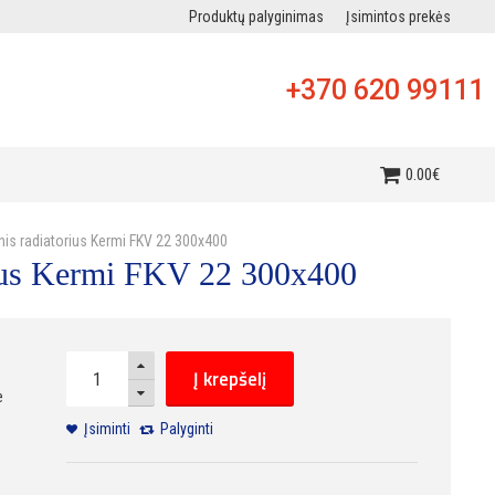
Produktų palyginimas
Įsimintos prekės
+370 620 99111
i
0
.
00
€
inis radiatorius Kermi FKV 22 300x400
orius Kermi FKV 22 300x400
Į krepšelį
e
Įsiminti
Palyginti