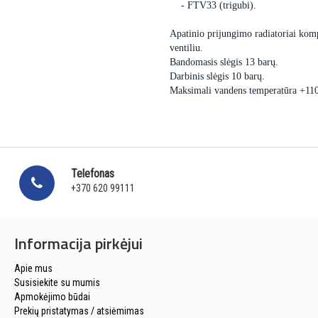
- FTV33 (trigubi).
Apatinio prijungimo radiatoriai komp
ventiliu.
Bandomasis slėgis 13 barų.
Darbinis slėgis 10 barų.
Maksimali vandens temperatūra +11
Telefonas
+370 620 99111
Informacija pirkėjui
Apie mus
Susisiekite su mumis
Apmokėjimo būdai
Prekių pristatymas / atsiėmimas