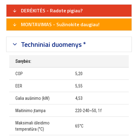
DERĖKITĖS - Radote pigiau?
MONTAVIMAS - Sužinokite daugiau!
Techniniai duomenys *
Savybės:
COP
5,20
EER
5,55
Galia aušinimo (kW)
4,53
Maitinimo įtampa
220-240~50, 1f
Maksimali išleidimo
65°C
temperatūra (°C)