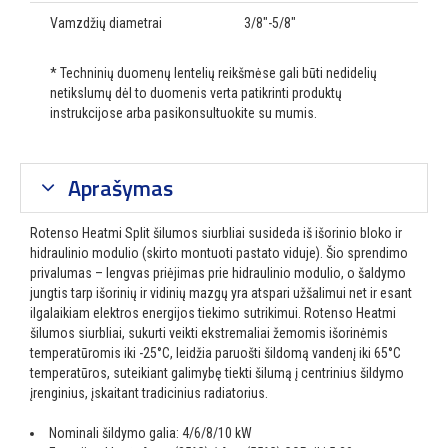
Vamzdžių diametrai
3/8"-5/8"
* Techninių duomenų lentelių reikšmėse gali būti nedidelių
netikslumų dėl to duomenis verta patikrinti produktų
instrukcijose arba pasikonsultuokite su mumis.
Aprašymas
Rotenso Heatmi Split šilumos siurbliai susideda iš išorinio bloko ir
hidraulinio modulio (skirto montuoti pastato viduje). Šio sprendimo
privalumas – lengvas priėjimas prie hidraulinio modulio, o šaldymo
jungtis tarp išorinių ir vidinių mazgų yra atspari užšalimui net ir esant
ilgalaikiam elektros energijos tiekimo sutrikimui. Rotenso Heatmi
šilumos siurbliai, sukurti veikti ekstremaliai žemomis išorinėmis
temperatūromis iki -25°C, leidžia paruošti šildomą vandenį iki 65°C
temperatūros, suteikiant galimybę tiekti šilumą į centrinius šildymo
įrenginius, įskaitant tradicinius radiatorius.
Nominali šildymo galia: 4/6/8/10 kW