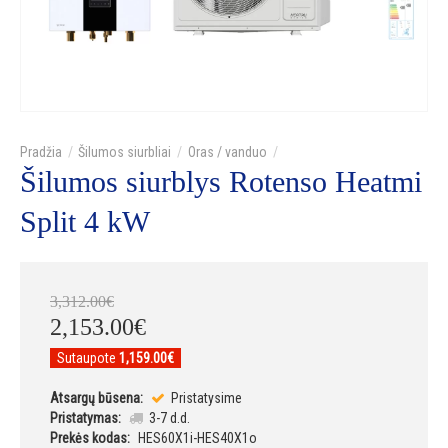
Šilumos siurbliai
Oras / vanduo
Šilumos siurblys Rotenso Heatmi
Split 4 kW
3,312
.
00
€
2,153
.
00
€
Sutaupote
1,159.00€
Atsargų būsena:
Pristatysime
Pristatymas:
3-7 d.d.
Prekės kodas:
HES60X1i-HES40X1o