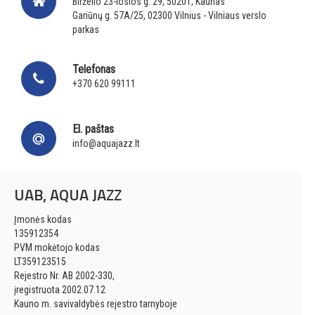
Birželio 23-iosios g. 29, 50201, Kaunas
Gariūnų g. 57A/25, 02300 Vilnius - Vilniaus verslo
parkas
Telefonas
+370 620 99111
El. paštas
info@aquajazz.lt
UAB, AQUA JAZZ
Įmonės kodas
135912354
PVM mokėtojo kodas
LT359123515
Rejestro Nr. AB 2002-330,
įregistruota 2002.07.12
Kauno m. savivaldybės rejestro tarnyboje