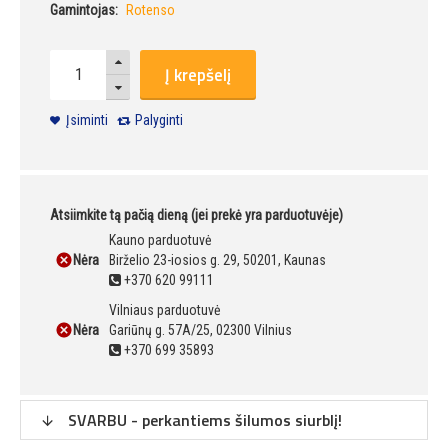
Gamintojas:
Rotenso
Į krepšelį
Įsiminti
Palyginti
Atsiimkite tą pačią dieną (jei prekė yra parduotuvėje)
Kauno parduotuvė
Nėra
Birželio 23-iosios g. 29, 50201, Kaunas
+370 620 99111
Vilniaus parduotuvė
Nėra
Gariūnų g. 57A/25, 02300 Vilnius
+370 699 35893
SVARBU - perkantiems šilumos siurblį!