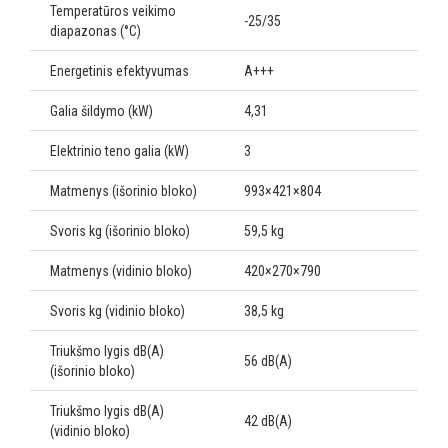
Temperatūros veikimo
-25/35
diapazonas (°C)
Energetinis efektyvumas
A+++
Galia šildymo (kW)
4,31
Elektrinio teno galia (kW)
3
Matmenys (išorinio bloko)
993×421×804
Svoris kg (išorinio bloko)
59,5 kg
Matmenys (vidinio bloko)
420×270×790
Svoris kg (vidinio bloko)
38,5 kg
Triukšmo lygis dB(A)
56 dB(A)
(išorinio bloko)
Triukšmo lygis dB(A)
42 dB(A)
(vidinio bloko)