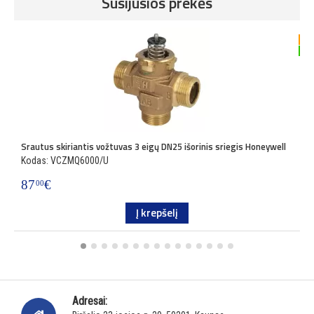
Susijusios prekės
-4
Srautus skiriantis vožtuvas 3 eigų DN25 išorinis sriegis Honeywell
V
Kodas: VCZMQ6000/U
K
87
€
1
00
Į krepšelį
Adresai: