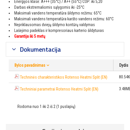
Energijos klasė: A+++ (35°C) / A++ (55°C) COP: iki 5,20
Darbas ekstremaliomis sąlygomis iki -25°C
Maksimali vandens temperatūra šildymo režimu: 65°C
Maksimali vandens temperatūra karšto vandens režimu: 60°C
Nepriklausomas dviejų šildymo kontūrų valdymas
Lašėjimo padėklas ir kompresoriaus karterio šildytuvas
Garantija iki 5 metų
Dokumentacija
Bylos pavadinimas
Dydis
80.54
Techninės charakteristikos Rotenso Heatmi Split (EN)
3.48M
Techniniai parametrai Rotenso Heatmi Split (EN)
Rodoma nuo 1 iki 2 iš 2 (1 puslapių)