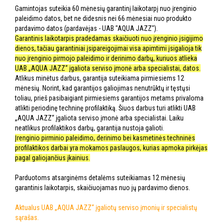
Gamintojas suteikia 60 mėnesių garantinį laikotarpį nuo įrenginio
paleidimo datos, bet ne didesnis nei 66 mėnesiai nuo produkto
pardavimo datos (pardavėjas - UAB "AQUA JAZZ").
Garantinis laikotarpis pradedamas skaičiuoti nuo įrenginio įsigijimo
dienos, tačiau garantiniai įsipareigojimai visa apimtimi įsigalioja tik
nuo įrenginio pirmojo paleidimo ir derinimo darbų, kuriuos atlieka
UAB „AQUA JAZZ“ įgaliota serviso įmonė arba specialistai, datos.
Atlikus minėtus darbus, garantija suteikiama pirmiesiems 12
mėnesių. Norint, kad garantijos galiojimas nenutrūktų ir tęstųsi
toliau, prieš pasibaigiant pirmiesiems garantijos metams privaloma
atlikti periodinę techninę profilaktiką. Šiuos darbus turi atlikti UAB
„AQUA JAZZ“ įgaliota serviso įmonė arba specialistai. Laiku
neatlikus profilaktikos darbų, garantija nustoja galioti.
Įrenginio pirminio paleidimo, derinimo bei kasmetinės techninės
profilaktikos darbai yra mokamos paslaugos, kurias apmoka pirkėjas
pagal galiojančius įkainius.
Parduotoms atsarginėms detalėms suteikiamas 12 mėnesių
garantinis laikotarpis, skaičiuojamas nuo jų pardavimo dienos.
Aktualus UAB „AQUA JAZZ“ įgaliotų serviso įmonių ir specialistų
sąrašas.