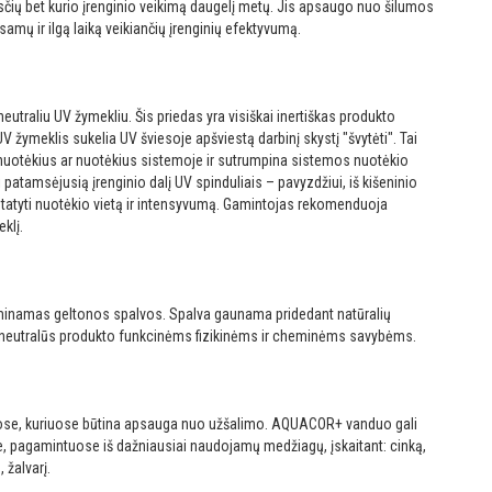
esčių bet kurio įrenginio veikimą daugelį metų. Jis apsaugo nuo šilumos
esamų ir ilgą laiką veikiančių įrenginių efektyvumą.
utraliu UV žymekliu. Šis priedas yra visiškai inertiškas produkto
žymeklis sukelia UV šviesoje apšviestą darbinį skystį "švytėti". Tai
s nuotėkius ar nuotėkius sistemoje ir sutrumpina sistemos nuotėkio
 patamsėjusią įrenginio dalį UV spinduliais – pavyzdžiui, iš kišeninio
statyti nuotėkio vietą ir intensyvumą. Gamintojas rekomenduoja
klį.
namas geltonos spalvos. Spalva gaunama pridedant natūralių
škai neutralūs produkto funkcinėms fizikinėms ir cheminėms savybėms.
uose, kuriuose būtina apsauga nuo užšalimo. AQUACOR+ vanduo gali
, pagamintuose iš dažniausiai naudojamų medžiagų, įskaitant: cinką,
, žalvarį.