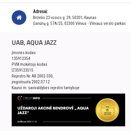
Adresai:
Birželio 23-iosios g. 29, 50201, Kaunas
Gariūnų g. 57A/25, 02300 Vilnius - Vilniaus verslo parkas
UAB, AQUA JAZZ
Įmonės kodas
135912354
PVM mokėtojo kodas
LT359123515
Rejestro Nr. AB 2002-330,
įregistruota 2002.07.12
Kauno m. savivaldybės rejestro tarnyboje