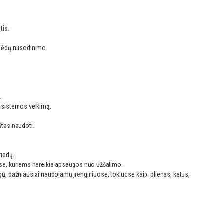
tis.
sėdų nusodinimo.
.
ių sistemos veikimą.
štas naudoti.
riedų.
ose, kuriems nereikia apsaugos nuo užšalimo.
, dažniausiai naudojamų įrenginiuose, tokiuose kaip: plienas, ketus,