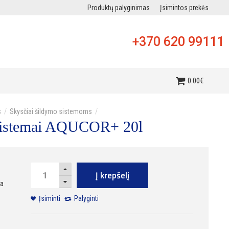
Produktų palyginimas
Įsimintos prekės
+370 620 99111
i
0
.
00
€
s
Skysčiai šildymo sistemoms
sistemai AQUCOR+ 20l
Į krepšelį
ra
Įsiminti
Palyginti