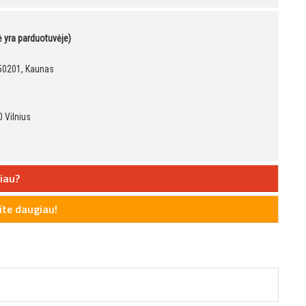
kė yra parduotuvėje)
, 50201, Kaunas
 Vilnius
iau?
te daugiau!