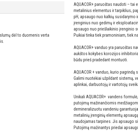
AQUACOR+ paruoštas naudoti – tai ek
metalinius elementus ir tarpiklius, 
pH, apsaugo nuo kalkių susidarymo 
įrenginius nuo gedimų ir eksploatacin
apsaugo nuo priešlaikinio įrenginio s
ikslumų dėl to duomenis verta
Puikiai tinka tiek pramoniniam, tiek 
is.
AQUACOR+ vanduo yra paruoštas naud
aukštos kokybės korozijos inhibitoriai.
būdu prieš pradedant montuoti.
AQUACOR + vanduo, kurio pagrindą s
Galimi nuotėkiai užpildant sistemą, 
aplinkai, darbuotojų ir vartotojų sveika
Unikali AQUACOR+ vandens formulė, pag
putojimą mažinančiomis medžiagomis, 
demineralizuotu vandeniu garantuoja
metalinių įrenginių elementų apsaugą
naudojamas tarpines. Jis apsaugo si
Putojimą mažinantys priedai apsaugo