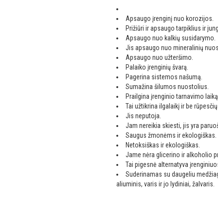
Apsaugo įrenginį nuo korozijos.
Prižiūri ir apsaugo tarpiklius ir jung
Apsaugo nuo kalkių susidarymo.
Jis apsaugo nuo mineralinių nuo
Apsaugo nuo užteršimo.
Palaiko įrenginių švarą.
Pagerina sistemos našumą.
Sumažina šilumos nuostolius.
Prailgina įrenginio tarnavimo laiką
Tai užtikrina ilgalaikį ir be rūpesč
Jis neputoja.
Jam nereikia skiesti, jis yra paruo
Saugus žmonėms ir ekologiškas.
Netoksiškas ir ekologiškas.
Jame nėra glicerino ir alkoholio p
Tai pigesnė alternatyva įrenginiu
Suderinamas su daugeliu medžiagų
aliuminis, varis ir jo lydiniai, žalvaris.