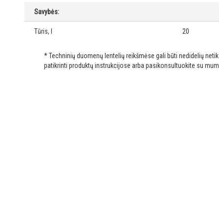
Savybės:
Tūris, l
20
* Techninių duomenų lentelių reikšmėse gali būti nedidelių net
patikrinti produktų instrukcijose arba pasikonsultuokite su mum