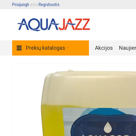
Prisijungti
arba
Registruotis
.
Prekių katalogas
Akcijos
Naujie