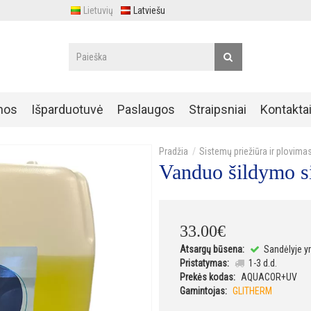
Lietuvių
Latviešu
nos
Išparduotuvė
Paslaugos
Straipsniai
Kontakta
Sistemų priežiūra ir plovima
Vanduo šildymo 
33
.
00
€
Atsargų būsena:
Sandėlyje y
Pristatymas:
1-3 d.d.
Prekės kodas:
AQUACOR+UV
Gamintojas:
GLITHERM