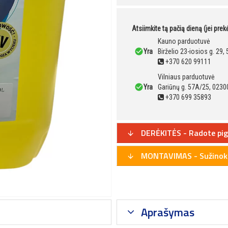
Atsiimkite tą pačią dieną (jei pre
Kauno parduotuvė
Yra
Birželio 23-iosios g. 29
+370 620 99111
Vilniaus parduotuvė
Yra
Gariūnų g. 57A/25, 02300
+370 699 35893
DERĖKITĖS - Radote pig
MONTAVIMAS - Sužinoki
Aprašymas