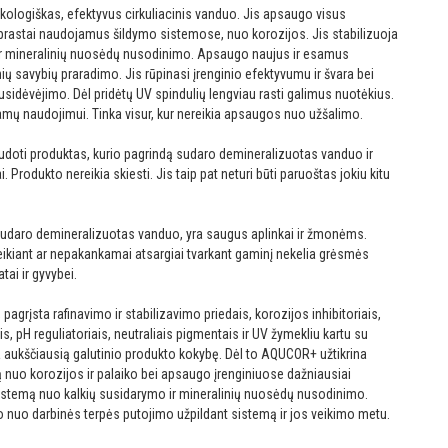
ologiškas, efektyvus cirkuliacinis vanduo. Jis apsaugo visus
paprastai naudojamus šildymo sistemose, nuo korozijos. Jis stabilizuoja
ir mineralinių nuosėdų nusodinimo. Apsaugo naujus ir esamus
ių savybių praradimo. Jis rūpinasi įrenginio efektyvumu ir švara bei
usidėvėjimo. Dėl pridėtų UV spindulių lengviau rasti galimus nuotėkius.
namų naudojimui. Tinka visur, kur nereikia apsaugos nuo užšalimo.
oti produktas, kurio pagrindą sudaro demineralizuotas vanduo ir
 Produkto nereikia skiesti. Jis taip pat neturi būti paruoštas jokiu kitu
udaro demineralizuotas vanduo, yra saugus aplinkai ir žmonėms.
veikiant ar nepakankamai atsargiai tvarkant gaminį nekelia grėsmės
tai ir gyvybei.
rįsta rafinavimo ir stabilizavimo priedais, korozijos inhibitoriais,
pH reguliatoriais, neutraliais pigmentais ir UV žymekliu kartu su
 aukščiausią galutinio produkto kokybę. Dėl to AQUCOR+ užtikrina
 nuo korozijos ir palaiko bei apsaugo įrenginiuose dažniausiai
stemą nuo kalkių susidarymo ir mineralinių nuosėdų nusodinimo.
 nuo darbinės terpės putojimo užpildant sistemą ir jos veikimo metu.