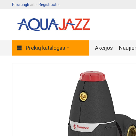
Prisijungti
arba
Registruotis
.
Prekių katalogas
Akcijos
Naujie