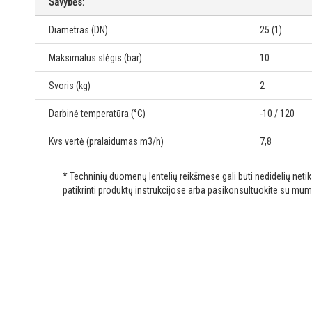
Savybės:
Diametras (DN)
25 (1)
Maksimalus slėgis (bar)
10
Svoris (kg)
2
Darbinė temperatūra (°C)
-10 / 120
Kvs vertė (pralaidumas m3/h)
7,8
* Techninių duomenų lentelių reikšmėse gali būti nedidelių net
patikrinti produktų instrukcijose arba pasikonsultuokite su mum