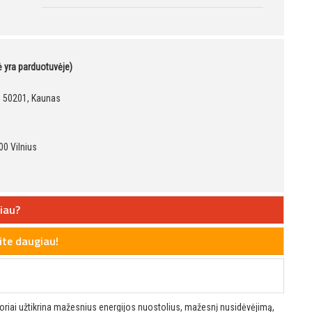
kė yra parduotuvėje)
9, 50201, Kaunas
00 Vilnius
iau?
te daugiau!
riai užtikrina mažesnius energijos nuostolius, mažesnį nusidėvėjimą,