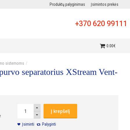
Produktų palyginimas
Įsimintos prekės
+370 620 99111
i
0
.
00
€
ldymo sistemoms
 purvo separatorius XStream Vent-
Į krepšelį
e
Įsiminti
Palyginti