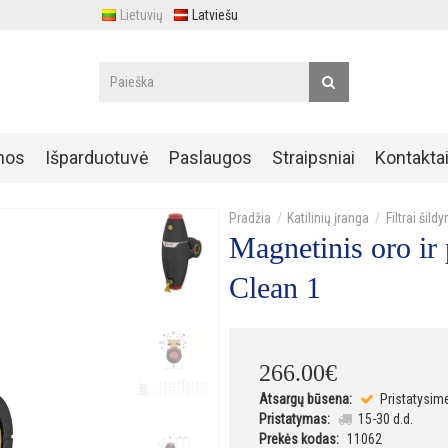
Lietuvių
Latviešu
nos
Išparduotuvė
Paslaugos
Straipsniai
Kontakta
Katilinių įranga
Filtrai ši
Magnetinis oro ir
Clean 1
266
.
00
€
Atsargų būsena:
Pristatysim
Pristatymas:
15-30 d.d.
Prekės kodas:
11062