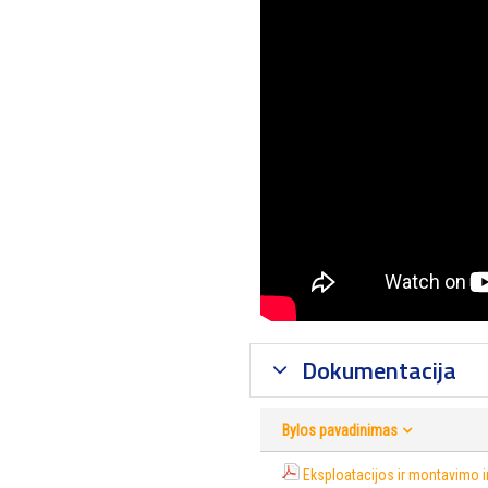
Dokumentacija
Bylos pavadinimas
Eksploatacijos ir montavimo i