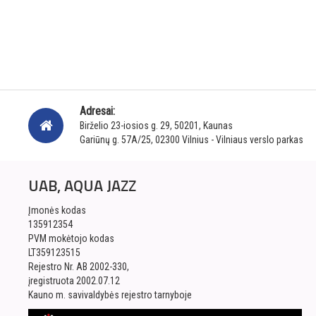
Adresai:
Birželio 23-iosios g. 29, 50201, Kaunas
Gariūnų g. 57A/25, 02300 Vilnius - Vilniaus verslo parkas
UAB, AQUA JAZZ
Įmonės kodas
135912354
PVM mokėtojo kodas
LT359123515
Rejestro Nr. AB 2002-330,
įregistruota 2002.07.12
Kauno m. savivaldybės rejestro tarnyboje