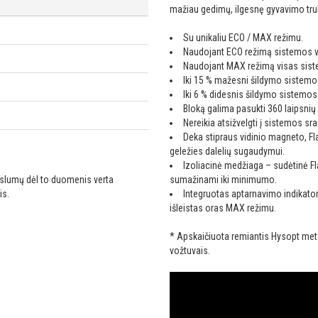
mažiau gedimų, ilgesnę gyvavimo tru
Su unikaliu ECO / MAX režimu.
Naudojant ECO režimą sistemos va
Naudojant MAX režimą visas sis
Iki 15 % mažesni šildymo sistemos
Iki 6 % didesnis šildymo sistemo
Bloką galima pasukti 360 laipsnių
Nereikia atsižvelgti į sistemos s
Deka stipraus vidinio magneto, Fl
geležies dalelių sugaudymui.
Izoliacinė medžiaga – sudėtinė F
ikslumų dėl to duomenis verta
sumažinami iki minimumo.
is.
Integruotas aptarnavimo indikator
išleistas oras MAX režimu.
*
Apskaičiuota remiantis Hysopt metod
vožtuvais.