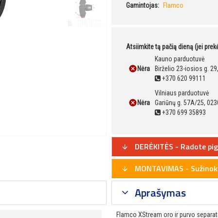
Gamintojas:
Flamco
Atsiimkite tą pačią dieną (jei pre
Kauno parduotuvė
Nėra
Birželio 23-iosios g. 2
+370 620 99111
Vilniaus parduotuvė
Nėra
Gariūnų g. 57A/25, 023
+370 699 35893
DERĖKITĖS - Radote pig
MONTAVIMAS - Sužinoki
Aprašymas
Flamco XStream oro ir purvo separato