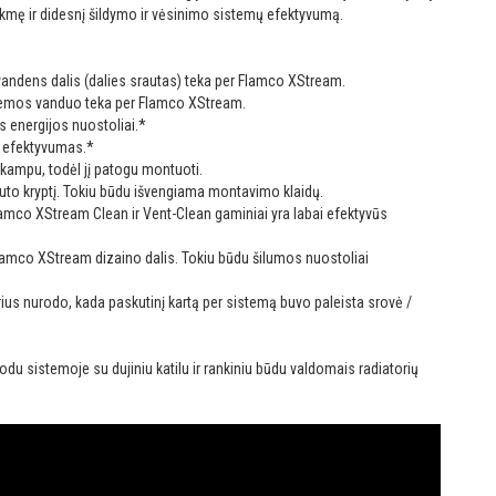
kmę ir didesnį šildymo ir vėsinimo sistemų efektyvumą.
ndens dalis (dalies srautas) teka per Flamco XStream.
temos vanduo teka per Flamco XStream.
 energijos nuostoliai.
*
s efektyvumas.
*
 kampu, todėl jį patogu montuoti.
rauto kryptį. Tokiu būdu išvengiama montavimo klaidų.
amco XStream Clean ir Vent-Clean gaminiai yra labai efektyvūs
lamco XStream dizaino dalis. Tokiu būdu šilumos nuostoliai
ius nurodo, kada paskutinį kartą per sistemą buvo paleista srovė /
u sistemoje su dujiniu katilu ir rankiniu būdu valdomais radiatorių