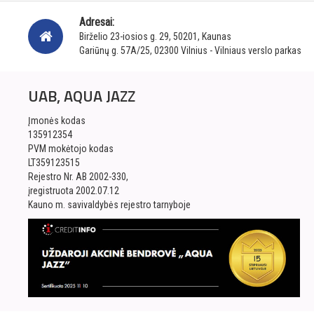
Adresai:
Birželio 23-iosios g. 29, 50201, Kaunas
Gariūnų g. 57A/25, 02300 Vilnius - Vilniaus verslo parkas
UAB, AQUA JAZZ
Įmonės kodas
135912354
PVM mokėtojo kodas
LT359123515
Rejestro Nr. AB 2002-330,
įregistruota 2002.07.12
Kauno m. savivaldybės rejestro tarnyboje