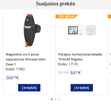
Susijusios prekės
-13% AKCIJA
Magnetinis oro ir purvo
Patalpos termostatas belaidis
separatorius XStream Vent-
TP44 RF Regulus
Clean 1
Kodas: 17174
Kodas: 11062
97
€
84
€
00
00
266
€
00
Į krepšelį
Į krepšelį