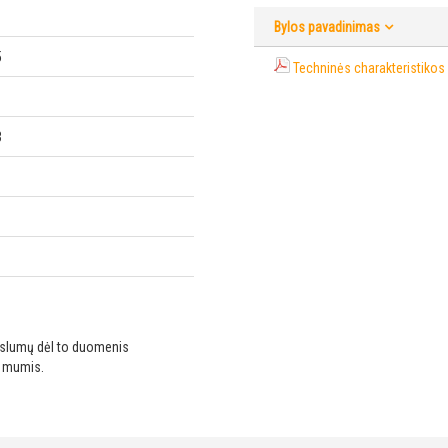
Bylos pavadinimas
5
Techninės charakteristikos 
3
ikslumų dėl to duomenis
u mumis.