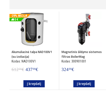
-29% AKCIJA
0 €
Akumuliacinė talpa NAD100V1
Magnetinis šildymo sistemos
(su izoliacija)
filtras BoilerMag
Kodas: NAD100V1
Kodas: 300901001
612
€
437
€
324
€
00
00
00
Į krepšelį
Į krepšelį