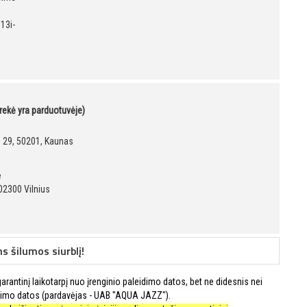
13i-
prekė yra parduotuvėje)
g. 29, 50201, Kaunas
ė
02300 Vilnius
 šilumos siurblį!
rantinį laikotarpį nuo įrenginio paleidimo datos, bet ne didesnis nei
imo datos (pardavėjas - UAB "AQUA JAZZ").