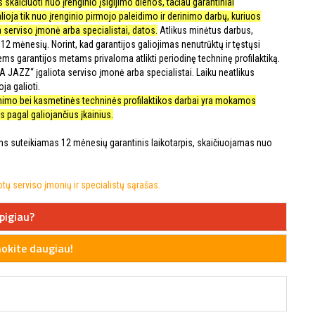
skaičiuoti nuo įrenginio įsigijimo dienos, tačiau garantiniai
alioja tik nuo įrenginio pirmojo paleidimo ir derinimo darbų, kuriuos
 serviso įmonė arba specialistai, datos.
Atlikus minėtus darbus,
12 mėnesių. Norint, kad garantijos galiojimas nenutrūktų ir tęstųsi
iems garantijos metams privaloma atlikti periodinę techninę profilaktiką.
UA JAZZ“ įgaliota serviso įmonė arba specialistai. Laiku neatlikus
ja galioti.
rinimo bei kasmetinės techninės profilaktikos darbai yra mokamos
 pagal galiojančius įkainius.
 suteikiamas 12 mėnesių garantinis laikotarpis, skaičiuojamas nuo
ų serviso įmonių ir specialistų sąrašas.
pigiau?
kite daugiau!