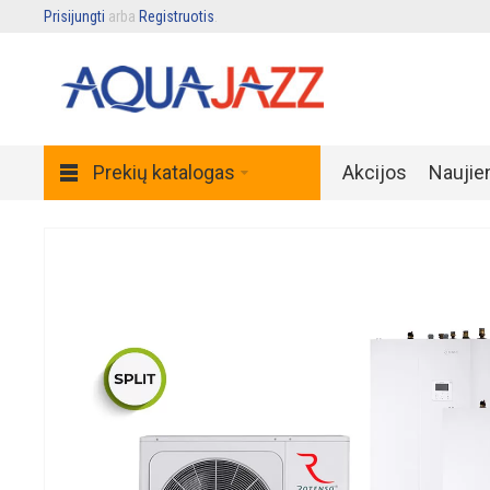
Prisijungti
arba
Registruotis
.
Prekių katalogas
Akcijos
Naujie