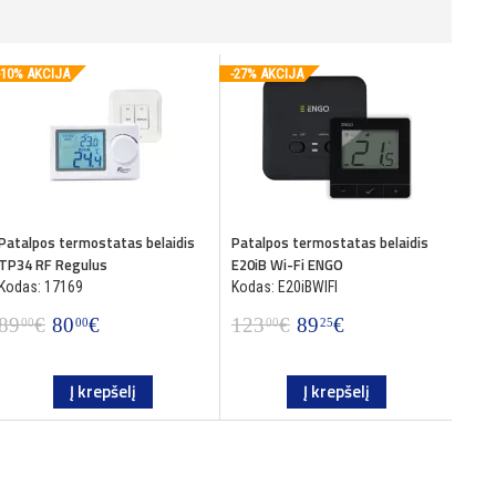
-10% AKCIJA
-27% AKCIJA
-26%
Patalpos termostatas belaidis
Patalpos termostatas belaidis
Pata
TP34 RF Regulus
E20iB Wi-Fi ENGO
E20i
Kodas: 17169
Kodas: E20iBWIFI
Koda
89
€
80
€
123
€
89
€
12
00
00
00
25
Į krepšelį
Į krepšelį