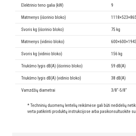
Elektrinio teno galia (kW)
9
Matmenys (išorinio bloko)
1118×523×86
Svoris kg (išorinio bloko)
75 kg
Matmenys (vidinio bloko)
600×600×194
Svoris kg (vidinio bloko)
156 kg
Triukšmo lygis dB(A) (išorinio bloko)
59 dB(A)
Triukšmo lygis dB(A) (vidinio bloko)
38 dB(A)
Vamzdžių diametrai
3/8"-5/8"
* Techninių duomenų lentelių reikšmėse gali būti nedidelių net
verta patikrinti produktų instrukcijose arba pasikonsultuokite s