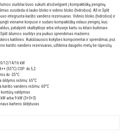
lumos siurbliai buvo sukurti atsižvelgiant į kompaktiškų įrenginių
dimas susideda iš lauko bloko ir vidinio bloko (hidrobox). All in Split
 buvo integruota karšto vandens rezervuaras. Vidinio bloko (hidrobox) ir
ungti viename korpuse ir sudaro kompaktišką vidaus įrenginį, kurį
ldus, patalpinti skalbykloje arba virtuvėje kartu su kitais buitiniais
n Split šilumos siurblys yra puikus sprendimas mažiems
iros katilinės. Aukščiausios kokybės komponentai ir sprendimai, pvz.
ieno karšto vandens rezervuaras, užtikrina daugelio metų be rūpesčių
/10/12/14/16 kW
A++ (55°C) COP: iki 5,2
is iki -25°C
 šildymo režimu: 65°C
 karšto vandens režimu: 60°C
o kontūrų valdymas
3 kW arba 9 kW (3+3+3)
iaus karterio šildytuvas