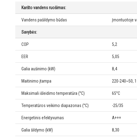
Karšto vandens ruošimas:
Vandens pašildymo būdas
Įmontuotoje v
Savybės:
COP
5,2
EER
5,05
Galia aušinimo (kW)
8,4
Maitinimo įtampa
220-240~50, 1
Maksimali išleidimo temperatūra (°C)
65°C
Temperatūros veikimo diapazonas (°C)
-25/35
Energetinis efektyvumas
A+++
Galia šildymo (kW)
8,30