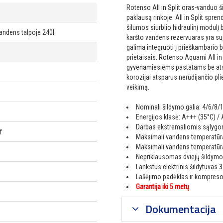
Rotenso All in Split oras-vanduo ši
paklausą rinkoje. All in Split spren
šilumos siurblio hidraulinį modulį
andens talpoje 240l
karšto vandens rezervuaras yra suj
galima integruoti į prieškambario ba
prietaisais. Rotenso Aquami All i
gyvenamiesiems pastatams be atsk
korozijai atsparus nerūdijančio pl
veikimą.
Nominali šildymo galia: 4/6/8
Energijos klasė: A+++ (35°C) / 
Darbas ekstremaliomis sąlygom
f
Maksimali vandens temperatūra
Maksimali vandens temperatūra
Nepriklausomas dviejų šildym
Lankstus elektrinis šildytuvas 
Lašėjimo padėklas ir kompresor
Garantija iki 5 metų
Dokumentacija