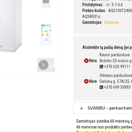
Pristatymas:
3-7 d.d.
Prekės kodas:
AQS100T240X
AQS80X1o
Gamintojas:
Rotenso
Atsiimkite tą pačią dieną (jei 
Kauno parduotuvė
Nėra
Birželio 23-iosios 
+370 620 99111
Vilniaus parduotuv
Nėra
Gariūnų g. 57A/25, 
+370 699 35893
SVARBU - perkantiems
Gamintojas suteikia 60 mėnesių ga
66 mėnesiai nuo produkto pardav