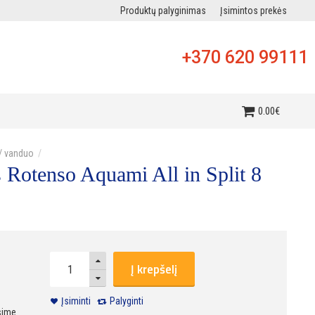
Produktų palyginimas
Įsimintos prekės
+370 620 99111
i
0
.
00
€
/ vanduo
 Rotenso Aquami All in Split 8
Į krepšelį
Įsiminti
Palyginti
sime