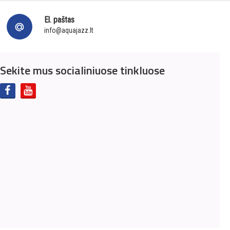
El. paštas
info@aquajazz.lt
Sekite mus socialiniuose tinkluose