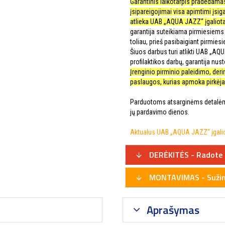
Garantinis laikotarpis pradedamas 
įsipareigojimai visa apimtimi įsig
atlieka UAB „AQUA JAZZ“ įgaliota
garantija suteikiama pirmiesiems 
toliau, prieš pasibaigiant pirmies
Šiuos darbus turi atlikti UAB „AQ
profilaktikos darbų, garantija nusto
Įrenginio pirminio paleidimo, de
paslaugos, kurias apmoka pirkėjas
Parduotoms atsarginėms detalėms
jų pardavimo dienos.
Aktualus UAB „AQUA JAZZ“ įgaliot
DERĖKITĖS - Radote 
MONTAVIMAS - Sužino
Aprašymas