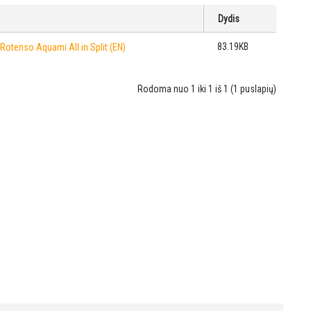
Dydis
83.19KB
Rotenso Aquami All in Split (EN)
Rodoma nuo 1 iki 1 iš 1 (1 puslapių)