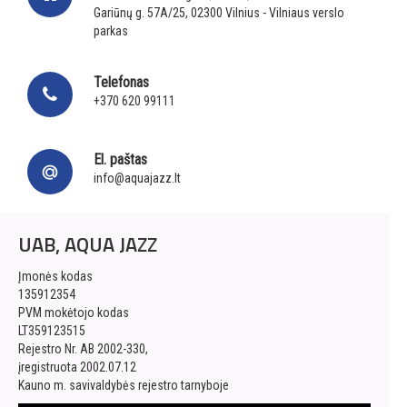
Gariūnų g. 57A/25, 02300 Vilnius - Vilniaus verslo
parkas
Telefonas
+370 620 99111
El. paštas
info@aquajazz.lt
UAB, AQUA JAZZ
Įmonės kodas
135912354
PVM mokėtojo kodas
LT359123515
Rejestro Nr. AB 2002-330,
įregistruota 2002.07.12
Kauno m. savivaldybės rejestro tarnyboje