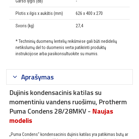
Garso lygis (dB)
-
Plotis x ilgis x aukštis (mm)
626 x 400 x 270
Svoris (kg)
27,4
* Techninių duomenų lentelių reikšmėse gali būti nedidelių
netikslumų dėl to duomenis verta patikrinti produktų
instrukcijose arba pasikonsultuokite su mumis.
Aprašymas
Dujinis kondensacinis katilas su
momentiniu vandens ruošimu, Protherm
Puma Condens 28/28MKV -
Naujas
modelis
„Puma Condens“ kondensacinis dujinis katilas yra patikimas butų ar