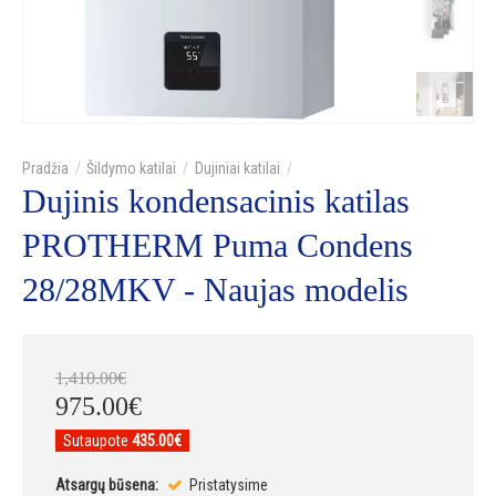
Šildymo katilai
Dujiniai katilai
Dujinis kondensacinis katilas
PROTHERM Puma Condens
28/28MKV - Naujas modelis
1,410
.
00
€
975
.
00
€
Sutaupote
435.00€
Atsargų būsena:
Pristatysime