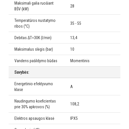
Maksimali galia ruošiant
28
BŠV (kW)
Temperatūros nustatymo
35 - 55
ribos (°C)
Debitas ΔT=30K (l/min)
13,4
Maksimalus slėgis (bar)
10
Vandens pašildymo būdas
Momentinis
Savybės:
Energetinio efektyvumo
A
klasė
Naudingumo koeficientas
108,2
prie 30% apkrovos (%)
Elektros apsaugos klasė
IPX5