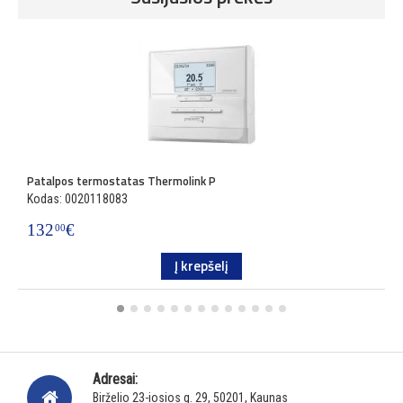
Patalpos termostatas Thermolink P
P
Kodas: 0020118083
K
132
€
3
00
Į krepšelį
Adresai:
Birželio 23-iosios g. 29, 50201, Kaunas