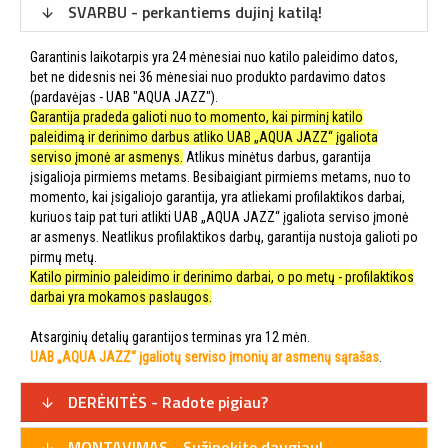
SVARBU - perkantiems dujinį katilą!
Garantinis laikotarpis yra 24 mėnesiai nuo katilo paleidimo datos,
bet ne didesnis nei 36 mėnesiai nuo produkto pardavimo datos
(pardavėjas - UAB "AQUA JAZZ").
Garantija pradeda galioti nuo to momento, kai pirminį katilo
paleidimą ir derinimo darbus atliko UAB „AQUA JAZZ“ įgaliota
serviso įmonė ar asmenys.
Atlikus minėtus darbus, garantija
įsigalioja pirmiems metams. Besibaigiant pirmiems metams, nuo to
momento, kai įsigaliojo garantija, yra atliekami profilaktikos darbai,
kuriuos taip pat turi atlikti UAB „AQUA JAZZ“ įgaliota serviso įmonė
ar asmenys. Neatlikus profilaktikos darbų, garantija nustoja galioti po
pirmų metų.
Katilo pirminio paleidimo ir derinimo darbai, o po metų - profilaktikos
darbai yra mokamos paslaugos.
Atsarginių detalių garantijos terminas yra 12 mėn.
UAB „AQUA JAZZ“ įgaliotų serviso įmonių ar asmenų sąrašas
.
DERĖKITĖS - Radote pigiau?
MONTAVIMAS - Sužinokite daugiau!