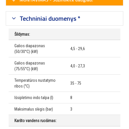
Techniniai duomenys *
Šildymas:
Galios diapazonas
4,5 - 29,6
(50/30°C) (kW)
Galios diapazonas
4,0 - 27,3
(75/55°C) (kW)
Temperatūros nustatymo
35 - 75
ribos (°C)
Išsiplėtimo indo talpa (l)
8
Maksimalus slėgis (bar)
3
Karšto vandens ruošimas: