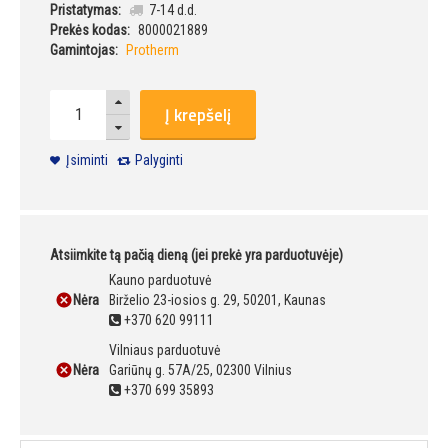
Pristatymas:
7-14 d.d.
Prekės kodas:
8000021889
Gamintojas:
Protherm
Į krepšelį
Įsiminti
Palyginti
Atsiimkite tą pačią dieną (jei prekė yra parduotuvėje)
Kauno parduotuvė
Nėra
Birželio 23-iosios g. 29, 50201, Kaunas
+370 620 99111
Vilniaus parduotuvė
Nėra
Gariūnų g. 57A/25, 02300 Vilnius
+370 699 35893