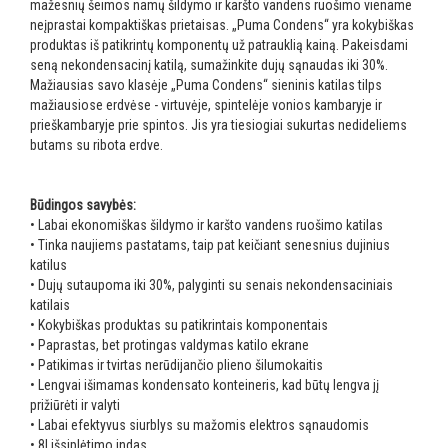
mažesnių šeimos namų šildymo ir karšto vandens ruošimo viename
neįprastai kompaktiškas prietaisas. „Puma Condens“ yra kokybiškas
produktas iš patikrintų komponentų už patrauklią kainą. Pakeisdami
seną nekondensacinį katilą, sumažinkite dujų sąnaudas iki 30%.
Mažiausias savo klasėje „Puma Condens“ sieninis katilas tilps
mažiausiose erdvėse - virtuvėje, spintelėje vonios kambaryje ir
prieškambaryje prie spintos. Jis yra tiesiogiai sukurtas nedideliems
butams su ribota erdve.
Būdingos savybės:
• Labai ekonomiškas šildymo ir karšto vandens ruošimo katilas
• Tinka naujiems pastatams, taip pat keičiant senesnius dujinius
katilus
• Dujų sutaupoma iki 30%, palyginti su senais nekondensaciniais
katilais
• Kokybiškas produktas su patikrintais komponentais
• Paprastas, bet protingas valdymas katilo ekrane
• Patikimas ir tvirtas nerūdijančio plieno šilumokaitis
• Lengvai išimamas kondensato konteineris, kad būtų lengva jį
prižiūrėti ir valyti
• Labai efektyvus siurblys su mažomis elektros sąnaudomis
• 8l išsiplėtimo indas