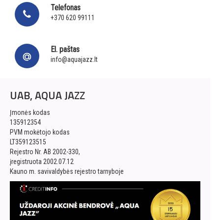
Telefonas
+370 620 99111
El. paštas
info@aquajazz.lt
UAB, AQUA JAZZ
Įmonės kodas
135912354
PVM mokėtojo kodas
LT359123515
Rejestro Nr. AB 2002-330,
įregistruota 2002.07.12
Kauno m. savivaldybės rejestro tarnyboje