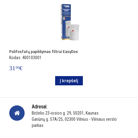
Polifosfatų papildymas filtrui EasyDos
Kodas: 400103001
31
€
00
Į krepšelį
Adresai:
Birželio 23-iosios g. 29, 50201, Kaunas
Gariūnų g. 57A/25, 02300 Vilnius - Vilniaus verslo
parkas