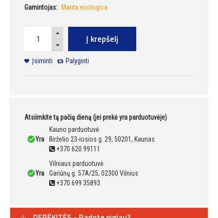
Gamintojas:
Manta ecologica
Į krepšelį
Įsiminti
Palyginti
Atsiimkite tą pačią dieną (jei prekė yra parduotuvėje)
Kauno parduotuvė
Yra
Birželio 23-iosios g. 29, 50201, Kaunas
+370 620 99111
Vilniaus parduotuvė
Yra
Gariūnų g. 57A/25, 02300 Vilnius
+370 699 35893
DERĖKITĖS - Radote pigiau?