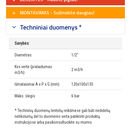
MONTAVIMAS - Sužinokite daugiau!
Techniniai duomenys *
Savybės:
Diametras
1/2"
Kvs vertė (pralaidumas
2 m3/h
m3/h)
Išmatavimai A x P x G (mm)
120x100x135
Maks. slėgis
6 bar
* Techninių duomenų lentelių reikšmėse gali būti nedidelių
netikslumų dėl to duomenis verta patikrinti produktų
instrukcijose arba pasikonsultuokite su mumis.