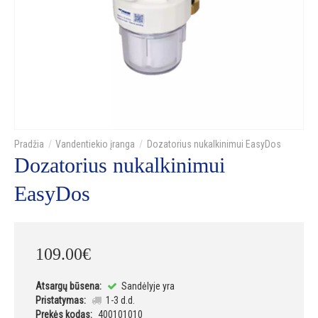
Vandentiekio įranga
Dozatorius nukalkinimui EasyDos
Dozatorius nukalkinimui
EasyDos
109
.
00
€
Atsargų būsena:
Sandėlyje yra
Pristatymas:
1-3 d.d.
Prekės kodas:
400101010