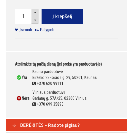
Į krepšelį
Įsiminti
Palyginti
Atsiimkite tą pačią dieną (jei prekė yra parduotuvėje)
Kauno parduotuvė
Yra
Birželio 23-iosios g. 29, 50201, Kaunas
+370 620 99111
Vilniaus parduotuvė
Nėra
Gariūnų g. 57A/25, 02300 Vilnius
+370 699 35893
DERĖKITĖS - Radote pigiau?