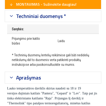
MONTAVIMAS - Sužinokite daugiau!
Techniniai duomenys *
Savybės:
Prijungimo prie katilo
Laidu
būdas
* Techninių duomenų lentelių reikšmėse gali būti nedidelių
netikslumų dėl to duomenis verta patikrinti produktų
instrukcijose arba pasikonsultuokite su mumis.
Aprašymas
Lauko temperatūros daviklis skirtas naudoti su 18 ir 19
versijos dujiniais katilais "Pantera", "Gepard" ir "Lev". Taip pat jis
tinka elektriniams katilams "Raja". Prijungus šį daviklį ir
"Thermolink" tipo patalpos termoreguliatorių, minėtus katilus