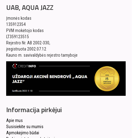
UAB, AQUA JAZZ
Įmonės kodas
135912354
PVM mokėtojo kodas
LT359123515
Rejestro Nr. AB 2002-330,
įregistruota 2002.07.12
Kauno m. savivaldybės rejestro tarnyboje
Informacija pirkėjui
Apie mus
Susisiekite su mumis
Apmokėjimo būdai