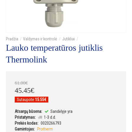
Valdymas ir kontrolė
Jutikliai
Lauko temperatūros jutiklis
Thermolink
61
.
00
€
45
.
45
€
Sutaupote
15.55€
Atsargų būsena:
Sandėlyje yra
Pristatymas:
1-3 d.d.
Prekės kodas:
0020266793
Gamintojas:
Protherm