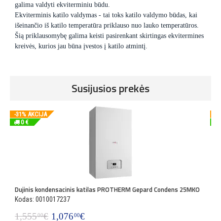
galima valdyti ekviterminiu būdu.
Ekviterminis katilo valdymas - tai toks katilo valdymo būdas, kai
išeinančio iš katilo temperatūra priklauso nuo lauko temperatūros.
Šią priklausomybę galima keisti pasirenkant skirtingas ekvitermines
kreivės, kurios jau būna įvestos į katilo atmintį.
Susijusios prekės
-31% AKCIJA
-3
0 €
Dujinis kondensacinis katilas PROTHERM Gepard Condens 25MKO
D
Kodas: 0010017237
K
1,555
€
1,076
€
1
00
00