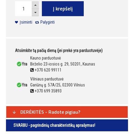
Į krepšelį
Įsiminti
Palyginti
Atsiimkite tą pačią dieną (jei prekė yra parduotuvėje)
Kauno parduotuvė
Yra
Birželio 23-iosios g. 29, 50201, Kaunas
+370 620 99111
Vilniaus parduotuvė
Yra
Gariūnų g. 57A/25, 02300 Vilnius
+370 699 35893
DERĖKITĖS - Radote pigiau?
SVARBU - pagrindinių charakteristikų aprašymas!