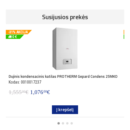
Susijusios prekės
-31% AKCIJA
-3
0 €
Dujinis kondensacinis katilas PROTHERM Gepard Condens 25MKO
D
Kodas: 0010017237
K
1,555
€
1,076
€
1
00
00
Į krepšelį