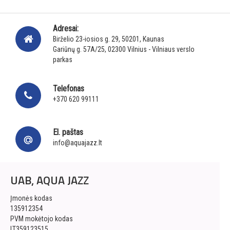
Adresai:
Birželio 23-iosios g. 29, 50201, Kaunas
Gariūnų g. 57A/25, 02300 Vilnius - Vilniaus verslo
parkas
Telefonas
+370 620 99111
El. paštas
info@aquajazz.lt
UAB, AQUA JAZZ
Įmonės kodas
135912354
PVM mokėtojo kodas
LT359123515