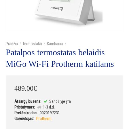
Termostatai
Kambariui
Patalpos termostatas belaidis
MiGo Wi-Fi Protherm katilams
489
.
00
€
Atsargų būsena:
Sandėlyje yra
Pristatymas:
1-3 d.d.
Prekės kodas:
0020197231
Gamintojas:
Protherm