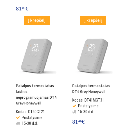
81
€
00
Į krepšelį
Į krepšelį
Patalpos termostatas
Patalpos termostatas
laidinis
DT4 Grey Honeywell
neprogramuojamas DT4
Kodas: DT41MGT31
Grey Honeywell
Pristatysime
Kodas: DT40GT21
15-30 d.d.
Pristatysime
81
€
46
15-30 d.d.