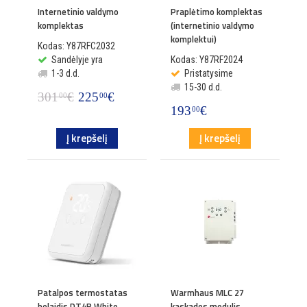
Internetinio valdymo
Praplėtimo komplektas
komplektas
(internetinio valdymo
komplektui)
Kodas: Y87RFC2032
Sandėlyje yra
Kodas: Y87RF2024
1-3 d.d.
Pristatysime
15-30 d.d.
301
€
225
€
00
00
193
€
00
Į krepšelį
Į krepšelį
Patalpos termostatas
Warmhaus MLC 27
belaidis DT4R White
kaskados modulis