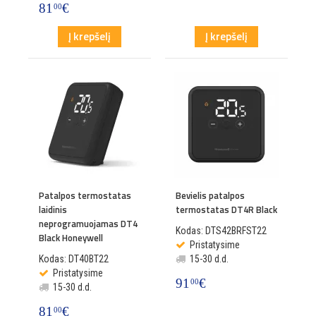
81
€
00
Į krepšelį
Į krepšelį
Patalpos termostatas
Bevielis patalpos
laidinis
termostatas DT4R Black
neprogramuojamas DT4
Kodas: DTS42BRFST22
Black Honeywell
Pristatysime
Kodas: DT40BT22
15-30 d.d.
Pristatysime
91
€
00
15-30 d.d.
81
€
00