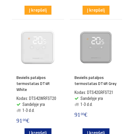
Į krepšelį
Į krepšelį
Bevielis patalpos
Bevielis patalpos
termostatas DT4R
termostatas DT4R Grey
White
Kodas: DTS42GRFST21
Kodas: DTS42WRFST20
Sandėlyje yra
Sandėlyje yra
1-3 d.d.
1-3 d.d.
91
€
00
91
€
00
Į krepšelį
Į krepšelį