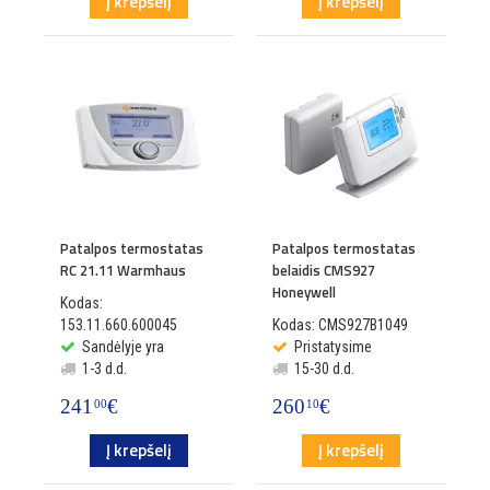
Į krepšelį
Į krepšelį
Patalpos termostatas
Patalpos termostatas
RC 21.11 Warmhaus
belaidis CMS927
Honeywell
Kodas:
153.11.660.600045
Kodas: CMS927B1049
Sandėlyje yra
Pristatysime
1-3 d.d.
15-30 d.d.
241
€
260
€
00
10
Į krepšelį
Į krepšelį