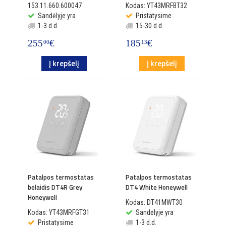
153.11.660.600047
Kodas: YT43MRFBT32
Sandėlyje yra
Pristatysime
1-3 d.d.
15-30 d.d.
255
€
185
€
00
13
Į krepšelį
Į krepšelį
Patalpos termostatas
Patalpos termostatas
belaidis DT4R Grey
DT4 White Honeywell
Honeywell
Kodas: DT41MWT30
Kodas: YT43MRFGT31
Sandėlyje yra
Pristatysime
1-3 d.d.