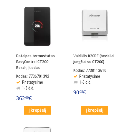
Patalpos termostatas
Valdiklis K20RF (bevieliai
EasyControl CT200
jungčiai su CT200)
Bosch, Juodas
Kodas: 7738113610
Kodas: 7736701392
Pristatysime
Pristatysime
1-3 d.d.
1-3 d.d.
90
€
05
362
€
00
Į krepšelį
Į krepšelį