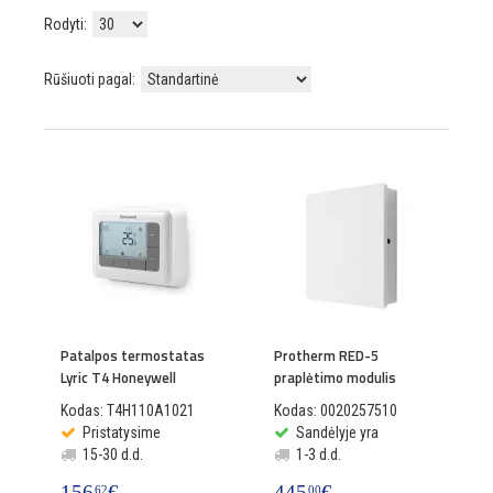
Rodyti:
Rūšiuoti pagal:
Patalpos termostatas
Protherm RED-5
Lyric T4 Honeywell
praplėtimo modulis
Kodas: T4H110A1021
Kodas: 0020257510
Pristatysime
Sandėlyje yra
15-30 d.d.
1-3 d.d.
156
€
445
€
62
00