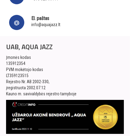
El. paštas
info@aquajazz.lt
UAB, AQUA JAZZ
Įmonės kodas
135912354
PVM mokėtojo kodas
LT359123515
Rejestro Nr. AB 2002-330,
įregistruota 2002.07.12
Kauno m. savivaldybės rejestro tarnyboje