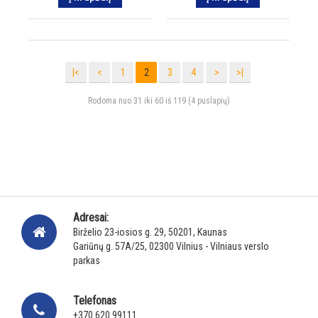
|<
<
1
2
3
4
>
>|
Rodoma nuo 31 iki 60 iš 119 (4 puslapių)
Adresai:
Birželio 23-iosios g. 29, 50201, Kaunas
Gariūnų g. 57A/25, 02300 Vilnius - Vilniaus verslo
parkas
Telefonas
+370 620 99111