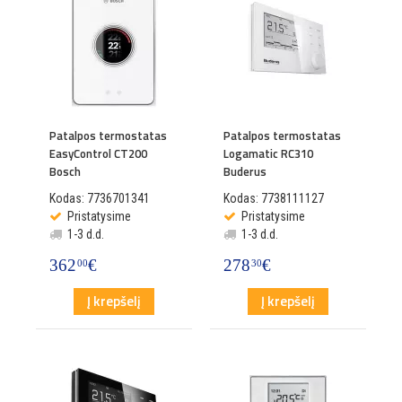
Patalpos termostatas
Patalpos termostatas
EasyControl CT200
Logamatic RC310
Bosch
Buderus
Kodas: 7736701341
Kodas: 7738111127
Pristatysime
Pristatysime
1-3 d.d.
1-3 d.d.
362
€
278
€
00
30
Į krepšelį
Į krepšelį