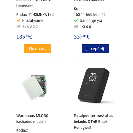
Honeywell
Kodas:
Kodas: YT43MRFWT30
153.11.660.600046
Pristatysime
Sandėlyje yra
15-30 d.d.
1-3 d.d.
185
€
337
€
13
00
Į krepšelį
Į krepšelį
Warmhaus MLC 30
Patalpos termostatas
kaskados modulis
belaidis DT4R Black
Honeywell
Kodas: