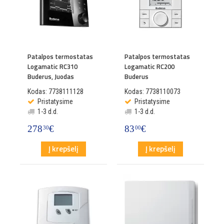
Patalpos termostatas
Patalpos termostatas
Logamatic RC310
Logamatic RC200
Buderus, Juodas
Buderus
Kodas: 7738111128
Kodas: 7738110073
Pristatysime
Pristatysime
1-3 d.d.
1-3 d.d.
278
€
83
€
30
00
Į krepšelį
Į krepšelį