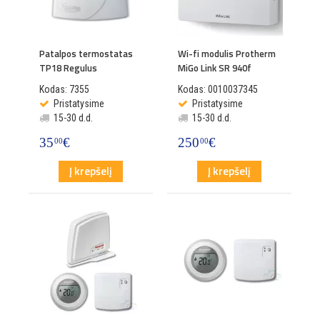
Patalpos termostatas
Wi-fi modulis Protherm
TP18 Regulus
MiGo Link SR 940f
Kodas: 7355
Kodas: 0010037345
Pristatysime
Pristatysime
15-30 d.d.
15-30 d.d.
35
€
250
€
00
00
Į krepšelį
Į krepšelį