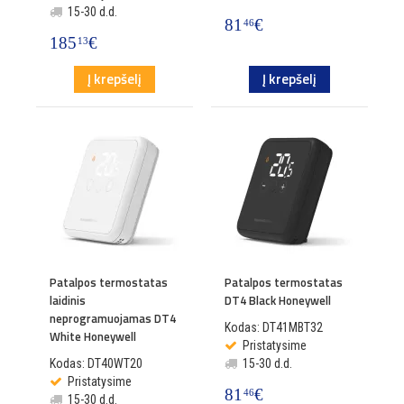
15-30 d.d.
81
€
46
185
€
13
Į krepšelį
Į krepšelį
Patalpos termostatas
Patalpos termostatas
laidinis
DT4 Black Honeywell
neprogramuojamas DT4
Kodas: DT41MBT32
White Honeywell
Pristatysime
Kodas: DT40WT20
15-30 d.d.
Pristatysime
81
€
46
15-30 d.d.