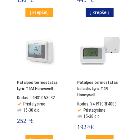
Į krepšelį
Į krepšelį
Patalpos termostatas
Patalpos termostatas
Lyric T4M Honeywell
belaidis Lyric T4R
Honeywell
Kodas: T4H310A3032
Pristatysime
Kodas: Y4H910RF4003
15-30 d.d.
Pristatysime
15-30 d.d.
252
€
62
192
€
39