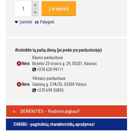
Į krepšelį
Įsiminti
Palyginti
Atsiimkite tą pačią dieną (jei prekė yra parduotuvėje)
Kauno parduotuvė
Nėra
Birželio 23-iosios g. 29, 50201, Kaunas
+370 620 99111
Vilniaus parduotuvė
Nėra
Gariūnų g. 57A/25, 02300 Vilnius
+370 699 35893
DERĖKITĖS - Radote pigiau?
SVARBU - pagrindinių charakteristikų aprašymas!