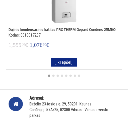
Dujinis kondensacinis katilas PROTHERM Gepard Condens 25MKO
D
Kodas: 0010017237
K
1,555
€
1,076
€
1
00
00
Į krepšelį
Adresai:
Birželio 23-iosios g. 29, 50201, Kaunas
Gariūnų g. 57A/25, 02300 Vilnius - Vilniaus verslo
parkas