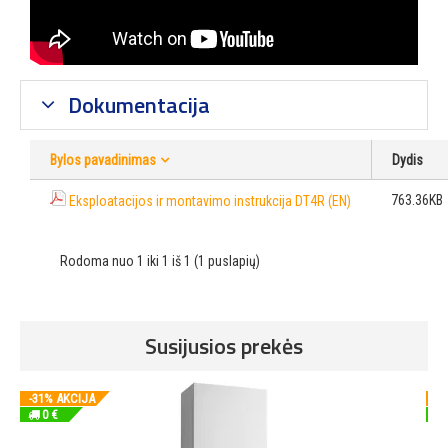
Dokumentacija
Bylos pavadinimas
Dydis
763.36KB
Eksploatacijos ir montavimo instrukcija DT4R (EN)
Rodoma nuo 1 iki 1 iš 1 (1 puslapių)
Susijusios prekės
-31% AKCIJA
-3
0 €