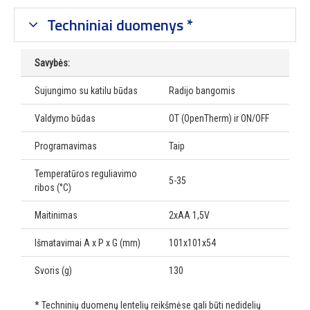
Techniniai duomenys *
Savybės:
Sujungimo su katilu būdas
Radijo bangomis
Valdymo būdas
OT (OpenTherm) ir ON/OFF
Programavimas
Taip
Temperatūros reguliavimo
5-35
ribos (°C)
Maitinimas
2xAA 1,5V
Išmatavimai A x P x G (mm)
101x101x54
Svoris (g)
130
* Techninių duomenų lentelių reikšmėse gali būti nedidelių