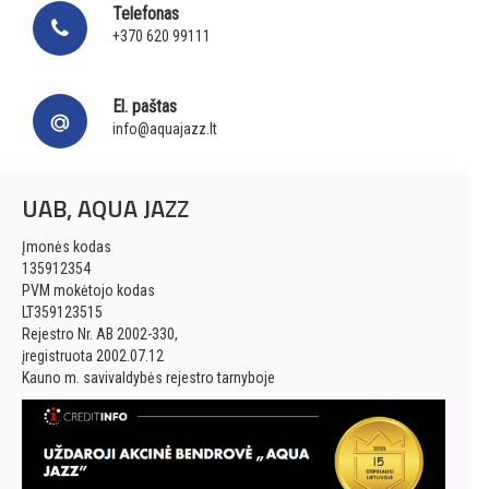
Telefonas
+370 620 99111
El. paštas
info@aquajazz.lt
UAB, AQUA JAZZ
Įmonės kodas
135912354
PVM mokėtojo kodas
LT359123515
Rejestro Nr. AB 2002-330,
įregistruota 2002.07.12
Kauno m. savivaldybės rejestro tarnyboje