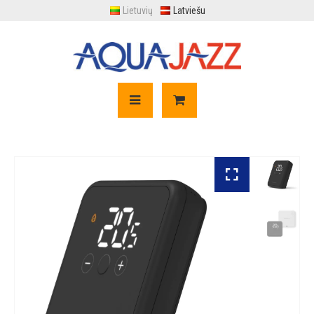
Lietuvių
Latviešu