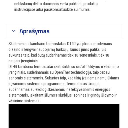
netikslumų dėl to duomenis verta patikrinti produktų
instrukcijose arba pasikonsultuokite su mumis.
Aprašymas
Skaitmeninis kambario termostatas DT4R yra plono, modernaus
dizaino ir lengvai naudojamų funkcijų, kurios jums patiks. Jis
sukurtas taip, kad būtų suderinamas tiek su senesniais, tiek su
naujais įrenginiais.
DT4R kambario termostatai skirti dirbti su on/off šildymo ir vėsinimo
įrenginiais, suderinamais su OpenTher technologija, taip pat su
senomis sistemomis. Sukurtas taip, kad tiktų įvairiems namų ūkiams
ir įvairioms sistemos programoms. Termostatas taip pat
suderinamas su ekologiškesnėmis ir efektyvesnėmis energijos
sistemomis, įskaitant šilumos siurblius, zonines ir grindų šildymo ir
vėsinimo sistemas.