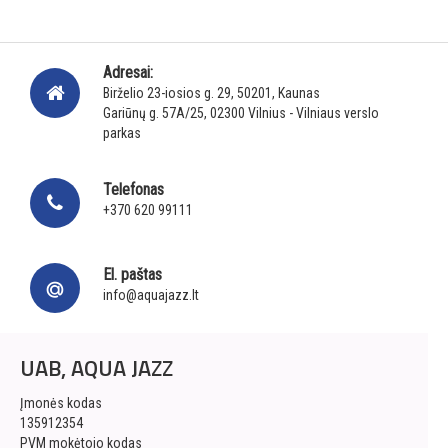
Adresai:
Birželio 23-iosios g. 29, 50201, Kaunas
Gariūnų g. 57A/25, 02300 Vilnius - Vilniaus verslo
parkas
Telefonas
+370 620 99111
El. paštas
info@aquajazz.lt
UAB, AQUA JAZZ
Įmonės kodas
135912354
PVM mokėtojo kodas