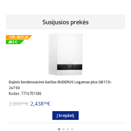
Susijusios prekės
-15% AKCIJA
0 €
Dujinis kondensacinis katilas BUDERUS Logamax plus GB172i-
P
24T50
K
Kodas: 7716701586
2
2,869
€
2,438
€
00
00
Į krepšelį