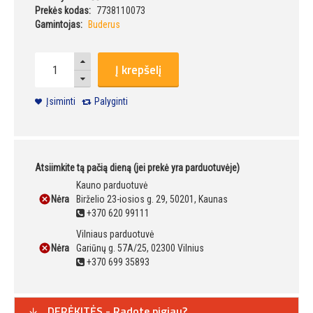
Prekės kodas:
7738110073
Gamintojas:
Buderus
Į krepšelį
Įsiminti
Palyginti
Atsiimkite tą pačią dieną (jei prekė yra parduotuvėje)
Kauno parduotuvė
Nėra
Birželio 23-iosios g. 29, 50201, Kaunas
+370 620 99111
Vilniaus parduotuvė
Nėra
Gariūnų g. 57A/25, 02300 Vilnius
+370 699 35893
DERĖKITĖS - Radote pigiau?