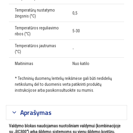
Temperatūrų nustatymo
0,5
žingsnis (°C)
Temperatūros reguliavimo
5-30
ribos (°C)
Temperatūros jautrumas
-
(°C)
Maitinimas
Nuo katilo
* Techninių duomenų lentelių reikšmėse gali būti nedidelių
netikslumų dėl to duomenis verta patikrinti produktų
instrukcijose arba pasikonsultuokite su mumis.
Aprašymas
Valdymo blokas naudojamas nuotoliniam valdymui (kombinacijoje
su „RC300“) arba šildymo sistemoms su vienu šildymo kontūru,