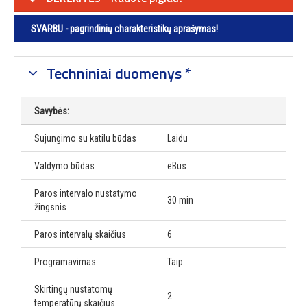
SVARBU - pagrindinių charakteristikų aprašymas!
Techniniai duomenys *
Savybės:
Sujungimo su katilu būdas
Laidu
Valdymo būdas
eBus
Paros intervalo nustatymo
30 min
žingsnis
Paros intervalų skaičius
6
Programavimas
Taip
Skirtingų nustatomų
2
temperatūrų skaičius