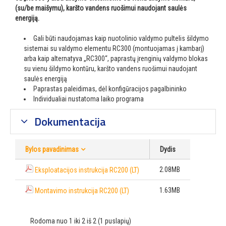
(su/be maišymu), karšto vandens ruošimui naudojant saulės
energiją.
Gali būti naudojamas kaip nuotolinio valdymo pultelis šildymo
sistemai su valdymo elementu RC300 (montuojamas į kambarį)
arba kaip alternatyva „RC300“, paprastų įrenginių valdymo blokas
su vienu šildymo kontūru, karšto vandens ruošimui naudojant
saulės energiją
Paprastas paleidimas, dėl konfigūracijos pagalbininko
Individualiai nustatoma laiko programa
Dokumentacija
Bylos pavadinimas
Dydis
2.08MB
Eksploatacijos instrukcija RC200 (LT)
1.63MB
Montavimo instrukcija RC200 (LT)
Rodoma nuo 1 iki 2 iš 2 (1 puslapių)