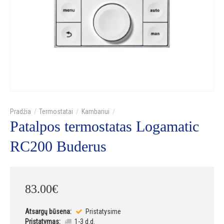
Termostatai
Kambariui
Patalpos termostatas Logamatic
RC200 Buderus
83
.
00
€
Atsargų būsena:
Pristatysime
Pristatymas:
1-3 d.d.