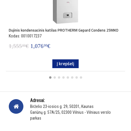
Dujinis kondensacinis katilas PROTHERM Gepard Condens 25MKO
D
Kodas: 0010017237
K
1,555
€
1,076
€
1
00
00
Į krepšelį
Adresai:
Birželio 23-iosios g. 29, 50201, Kaunas
Gariūnų g. 57A/25, 02300 Vilnius - Vilniaus verslo
parkas