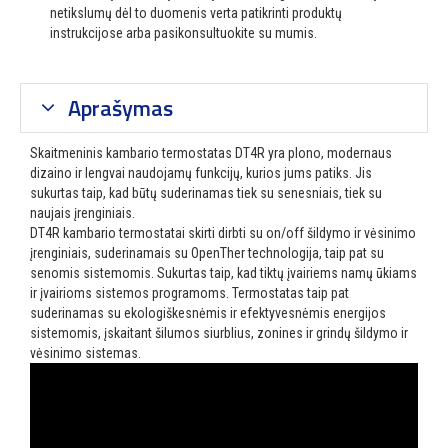
netikslumų dėl to duomenis verta patikrinti produktų
instrukcijose arba pasikonsultuokite su mumis.
Aprašymas
Skaitmeninis kambario termostatas DT4R yra plono, modernaus
dizaino ir lengvai naudojamų funkcijų, kurios jums patiks. Jis
sukurtas taip, kad būtų suderinamas tiek su senesniais, tiek su
naujais įrenginiais.
DT4R kambario termostatai skirti dirbti su on/off šildymo ir vėsinimo
įrenginiais, suderinamais su OpenTher technologija, taip pat su
senomis sistemomis. Sukurtas taip, kad tiktų įvairiems namų ūkiams
ir įvairioms sistemos programoms. Termostatas taip pat
suderinamas su ekologiškesnėmis ir efektyvesnėmis energijos
sistemomis, įskaitant šilumos siurblius, zonines ir grindų šildymo ir
vėsinimo sistemas.