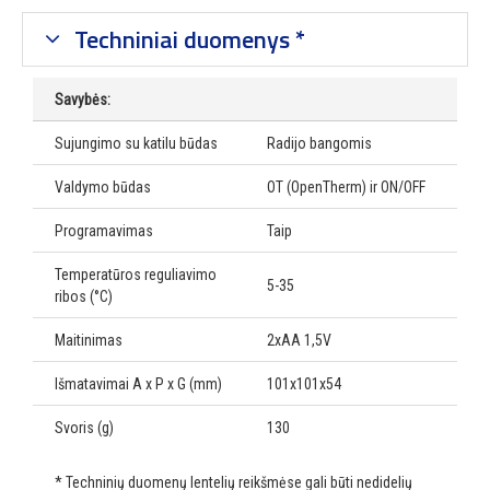
Techniniai duomenys *
Savybės:
Sujungimo su katilu būdas
Radijo bangomis
Valdymo būdas
OT (OpenTherm) ir ON/OFF
Programavimas
Taip
Temperatūros reguliavimo
5-35
ribos (°C)
Maitinimas
2xAA 1,5V
Išmatavimai A x P x G (mm)
101x101x54
Svoris (g)
130
* Techninių duomenų lentelių reikšmėse gali būti nedidelių