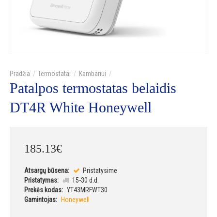
Termostatai
Kambariui
Patalpos termostatas belaidis
DT4R White Honeywell
185
.
13
€
Atsargų būsena:
Pristatysime
Pristatymas:
15-30 d.d.
Prekės kodas:
YT43MRFWT30
Gamintojas:
Honeywell