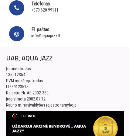
Telefonas
+370 620 99111
El. paštas
info@aquajazz.lt
UAB, AQUA JAZZ
Įmonės kodas
135912354
PVM mokėtojo kodas
LT359123515
Rejestro Nr. AB 2002-330,
įregistruota 2002.07.12
Kauno m. savivaldybės rejestro tarnyboje