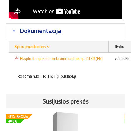
Dokumentacija
Bylos pavadinimas
Dydis
763.36KB
Eksploatacijos ir montavimo instrukcija DT4R (EN)
Rodoma nuo 1 iki 1 iš 1 (1 puslapių)
Susijusios prekės
-31% AKCIJA
-3
0 €