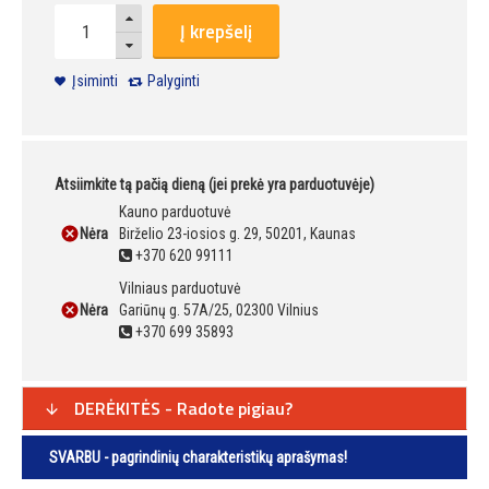
Į krepšelį
Įsiminti
Palyginti
Atsiimkite tą pačią dieną (jei prekė yra parduotuvėje)
Kauno parduotuvė
Nėra
Birželio 23-iosios g. 29, 50201, Kaunas
+370 620 99111
Vilniaus parduotuvė
Nėra
Gariūnų g. 57A/25, 02300 Vilnius
+370 699 35893
DERĖKITĖS - Radote pigiau?
SVARBU - pagrindinių charakteristikų aprašymas!