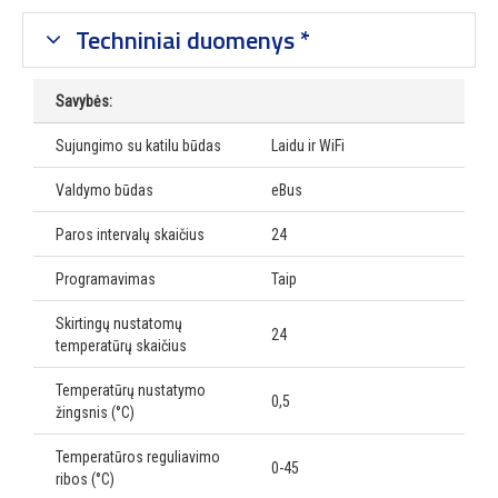
Techniniai duomenys *
Savybės:
Sujungimo su katilu būdas
Laidu ir WiFi
Valdymo būdas
eBus
Paros intervalų skaičius
24
Programavimas
Taip
Skirtingų nustatomų
24
temperatūrų skaičius
Temperatūrų nustatymo
0,5
žingsnis (°C)
Temperatūros reguliavimo
0-45
ribos (°C)