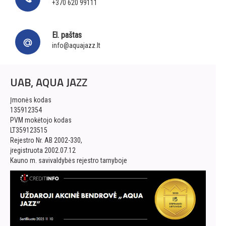
+370 620 99111
El. paštas
info@aquajazz.lt
UAB, AQUA JAZZ
Įmonės kodas
135912354
PVM mokėtojo kodas
LT359123515
Rejestro Nr. AB 2002-330,
įregistruota 2002.07.12
Kauno m. savivaldybės rejestro tarnyboje