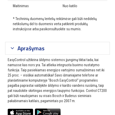
Maitinimas
Nuo katilo
* Techninių duomenų lentelių reikšmėse gali būti nedidelių
netikslumų dėl to duomenis verta patikrinti produktų
instrukcijose arba pasikonsultuokite su mumis.
Aprašymas
EasyControl užtikrina šildymo sistemos įjungimą tiktai tada, kai
namuose kas nors yra. Tai atlieka integruota buvimo nustatymo
funkcija. Taip pasiekiamas energijos vartojimo sumažinimas net iki
25 proc. – visiškai automatiškai! Savo išmaniajame telefone ar
planšetiniame kompiuteryje "Bosch EasyControl" programėlės
pagalba paprastai valdykite šildymo ir karšto vandens ruošimą, taip
pat naudokite skirtingas energijos taupymo funkcijas. Control CT200
gali būti naudojamas su visais Bosch ir Buderus sieniniais
pakabinamais katilais, pagamintais po 2007 m.