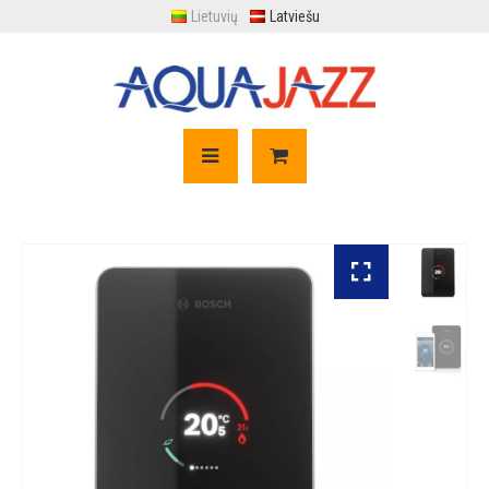
Lietuvių
Latviešu