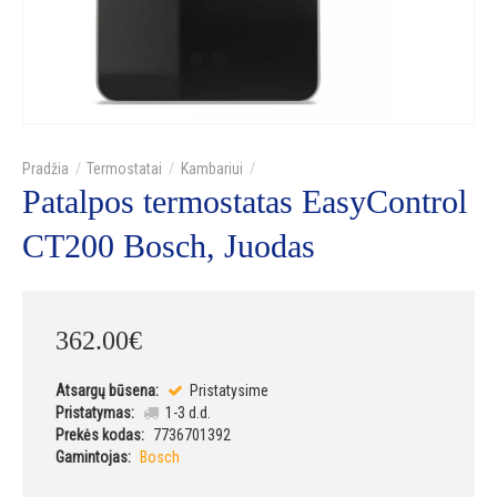
Termostatai
Kambariui
Patalpos termostatas EasyControl
CT200 Bosch, Juodas
362
.
00
€
Atsargų būsena:
Pristatysime
Pristatymas:
1-3 d.d.
Prekės kodas:
7736701392
Gamintojas:
Bosch