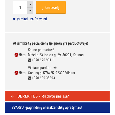
Į krepšelį
Įsiminti
Palyginti
Atsiimkite tą pačią dieną (jei prekė yra parduotuvėje)
Kauno parduotuvė
Nėra
Birželio 23-iosios g. 29, 50201, Kaunas
+370 620 99111
Vilniaus parduotuvė
Nėra
Gariūnų g. 57A/25, 02300 Vilnius
+370 699 35893
DERĖKITĖS - Radote pigiau?
SVARBU - pagrindinių charakteristikų aprašymas!