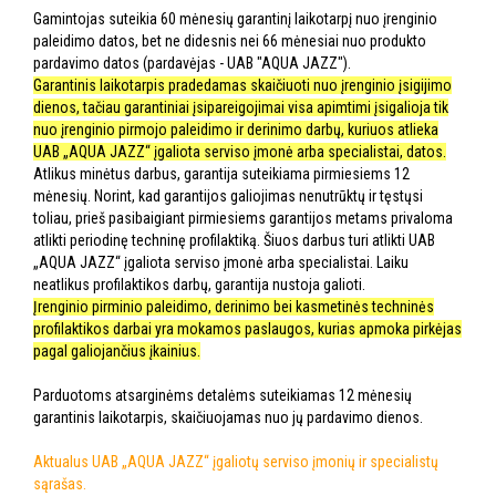
Gamintojas suteikia 60 mėnesių garantinį laikotarpį nuo įrenginio
paleidimo datos, bet ne didesnis nei 66 mėnesiai nuo produkto
pardavimo datos (pardavėjas - UAB "AQUA JAZZ").
Garantinis laikotarpis pradedamas skaičiuoti nuo įrenginio įsigijimo
dienos, tačiau garantiniai įsipareigojimai visa apimtimi įsigalioja tik
nuo įrenginio pirmojo paleidimo ir derinimo darbų, kuriuos atlieka
UAB „AQUA JAZZ“ įgaliota serviso įmonė arba specialistai, datos.
Atlikus minėtus darbus, garantija suteikiama pirmiesiems 12
mėnesių. Norint, kad garantijos galiojimas nenutrūktų ir tęstųsi
toliau, prieš pasibaigiant pirmiesiems garantijos metams privaloma
atlikti periodinę techninę profilaktiką. Šiuos darbus turi atlikti UAB
„AQUA JAZZ“ įgaliota serviso įmonė arba specialistai. Laiku
neatlikus profilaktikos darbų, garantija nustoja galioti.
Įrenginio pirminio paleidimo, derinimo bei kasmetinės techninės
profilaktikos darbai yra mokamos paslaugos, kurias apmoka pirkėjas
pagal galiojančius įkainius.
Parduotoms atsarginėms detalėms suteikiamas 12 mėnesių
garantinis laikotarpis, skaičiuojamas nuo jų pardavimo dienos.
Aktualus UAB „AQUA JAZZ“ įgaliotų serviso įmonių ir specialistų
sąrašas.