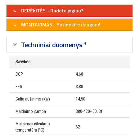
DERĖKITĖS - Radote pigiau?
MONTAVIMAS - Sužinokite daugiau!
Techniniai duomenys *
Savybės:
COP
4,60
EER
3,80
Galia aušinimo (kW)
14,50
Maitinimo įtampa
380-420~50, 3f
Maksimali išleidimo
62
temperatūra (°C)