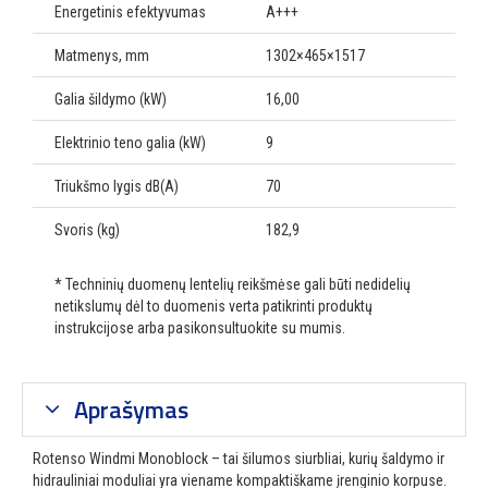
Energetinis efektyvumas
A+++
Matmenys, mm
1302×465×1517
Galia šildymo (kW)
16,00
Elektrinio teno galia (kW)
9
Triukšmo lygis dB(A)
70
Svoris (kg)
182,9
* Techninių duomenų lentelių reikšmėse gali būti nedidelių
netikslumų dėl to duomenis verta patikrinti produktų
instrukcijose arba pasikonsultuokite su mumis.
Aprašymas
Rotenso Windmi Monoblock – tai šilumos siurbliai, kurių šaldymo ir
hidrauliniai moduliai yra viename kompaktiškame įrenginio korpuse.