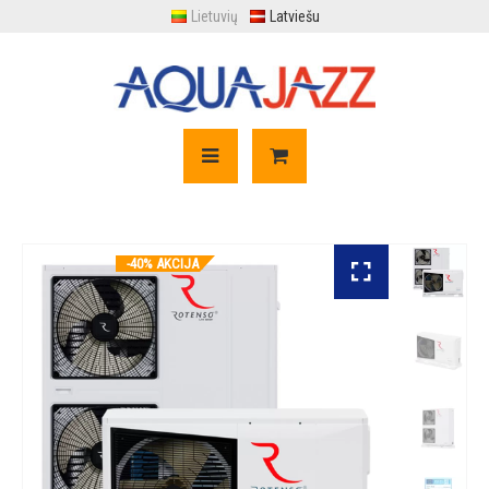
Lietuvių
Latviešu
-40% AKCIJA