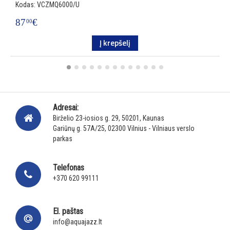
Kodas: VCZMQ6000/U
K
87
€
1
00
Į krepšelį
Adresai:
Birželio 23-iosios g. 29, 50201, Kaunas
Gariūnų g. 57A/25, 02300 Vilnius - Vilniaus verslo
parkas
Telefonas
+370 620 99111
El. paštas
info@aquajazz.lt