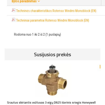
Bylos pavadinimas
Techninės charakteristikos Rotenso Windmi Monoblock (EN)
Techniniai parametrai Rotenso Windmi Monoblock (EN)
Rodoma nuo 1 iki 2 iš 2 (1 puslapių)
Susijusios prekės
-4
Srautus skiriantis vožtuvas 3 eigų DN25 išorinis sriegis Honeywell
A