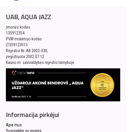
UAB, AQUA JAZZ
Įmonės kodas
135912354
PVM mokėtojo kodas
LT359123515
Rejestro Nr. AB 2002-330,
įregistruota 2002.07.12
Kauno m. savivaldybės rejestro tarnyboje
Informacija pirkėjui
Apie mus
Susisiekite su mumis