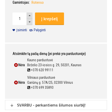
Gamintojas:
Rotenso
Į krepšelį
Įsiminti
Palyginti
Atsiimkite tą pačią dieną (jei prekė yra parduotuvėje)
Kauno parduotuvė
Nėra
Birželio 23-iosios g. 29, 50201, Kaunas
+370 620 99111
Vilniaus parduotuvė
Nėra
Gariūnų g. 57A/25, 02300 Vilnius
+370 699 35893
SVARBU - perkantiems šilumos siurblį!