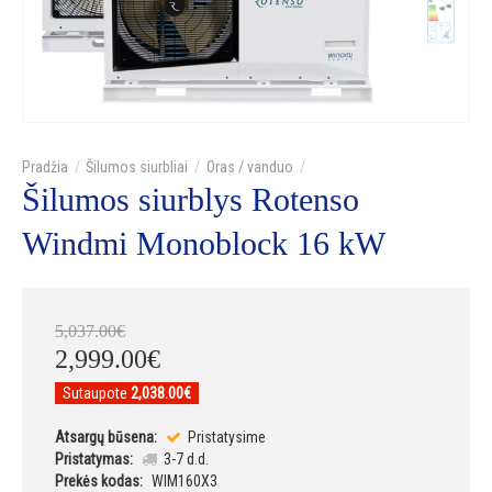
Šilumos siurbliai
Oras / vanduo
Šilumos siurblys Rotenso
Windmi Monoblock 16 kW
5,037
.
00
€
2,999
.
00
€
Sutaupote
2,038.00€
Atsargų būsena:
Pristatysime
Pristatymas:
3-7 d.d.
Prekės kodas:
WIM160X3