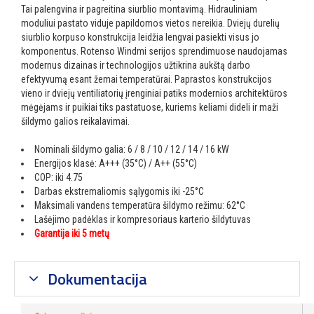
Tai palengvina ir pagreitina siurblio montavimą. Hidrauliniam
moduliui pastato viduje papildomos vietos nereikia. Dviejų durelių
siurblio korpuso konstrukcija leidžia lengvai pasiekti visus jo
komponentus. Rotenso Windmi serijos sprendimuose naudojamas
modernus dizainas ir technologijos užtikrina aukštą darbo
efektyvumą esant žemai temperatūrai. Paprastos konstrukcijos
vieno ir dviejų ventiliatorių įrenginiai patiks modernios architektūros
mėgėjams ir puikiai tiks pastatuose, kuriems keliami dideli ir maži
šildymo galios reikalavimai.
Nominali šildymo galia: 6 / 8 / 10 / 12 / 14 / 16 kW
Energijos klasė: A+++ (35°C) / A++ (55°C)
COP: iki 4.75
Darbas ekstremaliomis sąlygomis iki -25°C
Maksimali vandens temperatūra šildymo režimu: 62°C
Lašėjimo padėklas ir kompresoriaus karterio šildytuvas
Garantija iki 5 metų
Dokumentacija