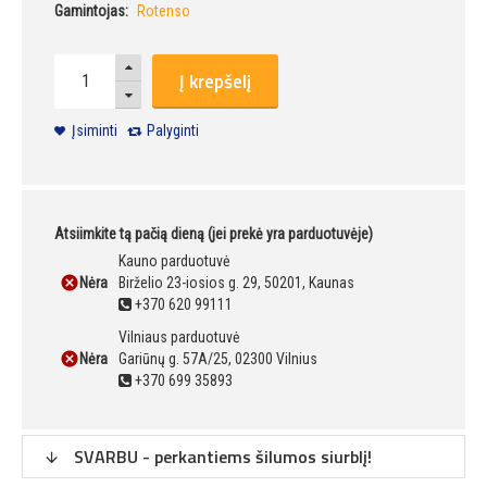
Gamintojas:
Rotenso
Į krepšelį
Įsiminti
Palyginti
Atsiimkite tą pačią dieną (jei prekė yra parduotuvėje)
Kauno parduotuvė
Nėra
Birželio 23-iosios g. 29, 50201, Kaunas
+370 620 99111
Vilniaus parduotuvė
Nėra
Gariūnų g. 57A/25, 02300 Vilnius
+370 699 35893
SVARBU - perkantiems šilumos siurblį!