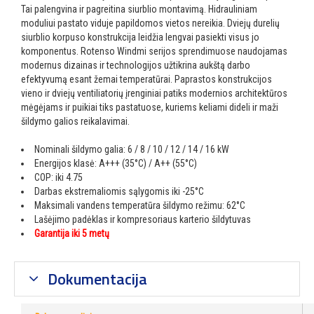
Tai palengvina ir pagreitina siurblio montavimą. Hidrauliniam
moduliui pastato viduje papildomos vietos nereikia. Dviejų durelių
siurblio korpuso konstrukcija leidžia lengvai pasiekti visus jo
komponentus. Rotenso Windmi serijos sprendimuose naudojamas
modernus dizainas ir technologijos užtikrina aukštą darbo
efektyvumą esant žemai temperatūrai. Paprastos konstrukcijos
vieno ir dviejų ventiliatorių įrenginiai patiks modernios architektūros
mėgėjams ir puikiai tiks pastatuose, kuriems keliami dideli ir maži
šildymo galios reikalavimai.
Nominali šildymo galia: 6 / 8 / 10 / 12 / 14 / 16 kW
Energijos klasė: A+++ (35°C) / A++ (55°C)
COP: iki 4.75
Darbas ekstremaliomis sąlygomis iki -25°C
Maksimali vandens temperatūra šildymo režimu: 62°C
Lašėjimo padėklas ir kompresoriaus karterio šildytuvas
Garantija iki 5 metų
Dokumentacija