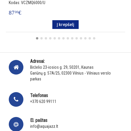
Kodas: VCZMQ6000/U
K
87
€
1
00
Į krepšelį
Adresai:
Birželio 23-iosios g. 29, 50201, Kaunas
Gariūnų g. 57A/25, 02300 Vilnius - Vilniaus verslo
parkas
Telefonas
+370 620 99111
El. paštas
info@aquajazz.lt