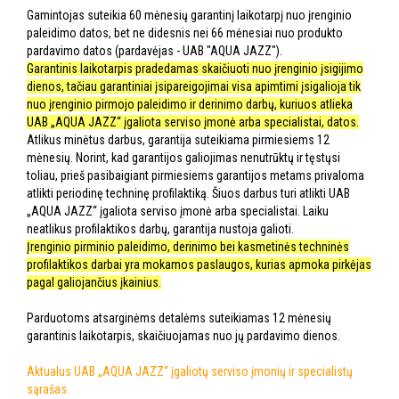
Gamintojas suteikia 60 mėnesių garantinį laikotarpį nuo įrenginio
paleidimo datos, bet ne didesnis nei 66 mėnesiai nuo produkto
pardavimo datos (pardavėjas - UAB "AQUA JAZZ").
Garantinis laikotarpis pradedamas skaičiuoti nuo įrenginio įsigijimo
dienos, tačiau garantiniai įsipareigojimai visa apimtimi įsigalioja tik
nuo įrenginio pirmojo paleidimo ir derinimo darbų, kuriuos atlieka
UAB „AQUA JAZZ“ įgaliota serviso įmonė arba specialistai, datos.
Atlikus minėtus darbus, garantija suteikiama pirmiesiems 12
mėnesių. Norint, kad garantijos galiojimas nenutrūktų ir tęstųsi
toliau, prieš pasibaigiant pirmiesiems garantijos metams privaloma
atlikti periodinę techninę profilaktiką. Šiuos darbus turi atlikti UAB
„AQUA JAZZ“ įgaliota serviso įmonė arba specialistai. Laiku
neatlikus profilaktikos darbų, garantija nustoja galioti.
Įrenginio pirminio paleidimo, derinimo bei kasmetinės techninės
profilaktikos darbai yra mokamos paslaugos, kurias apmoka pirkėjas
pagal galiojančius įkainius.
Parduotoms atsarginėms detalėms suteikiamas 12 mėnesių
garantinis laikotarpis, skaičiuojamas nuo jų pardavimo dienos.
Aktualus UAB „AQUA JAZZ“ įgaliotų serviso įmonių ir specialistų
sąrašas.