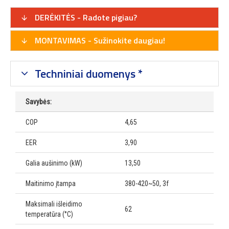
DERĖKITĖS - Radote pigiau?
MONTAVIMAS - Sužinokite daugiau!
Techniniai duomenys *
Savybės:
COP
4,65
EER
3,90
Galia aušinimo (kW)
13,50
Maitinimo įtampa
380-420~50, 3f
Maksimali išleidimo
62
temperatūra (°C)