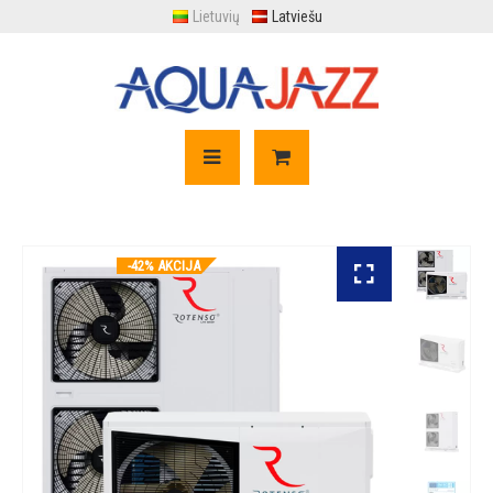
Lietuvių
Latviešu
-42% AKCIJA