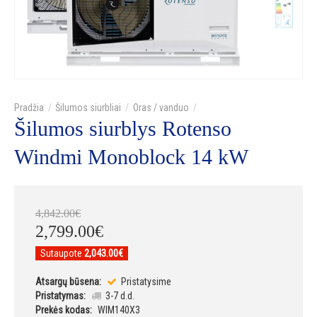
Šilumos siurbliai
Oras / vanduo
Šilumos siurblys Rotenso
Windmi Monoblock 14 kW
4,842
.
00
€
2,799
.
00
€
Sutaupote
2,043.00€
Atsargų būsena:
Pristatysime
Pristatymas:
3-7 d.d.
Prekės kodas:
WIM140X3