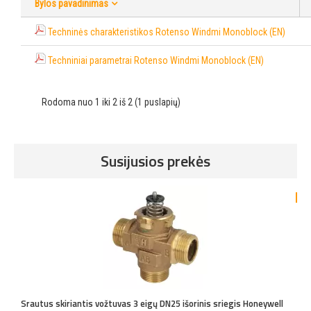
Bylos pavadinimas
Techninės charakteristikos Rotenso Windmi Monoblock (EN)
Techniniai parametrai Rotenso Windmi Monoblock (EN)
Rodoma nuo 1 iki 2 iš 2 (1 puslapių)
Susijusios prekės
-4
Srautus skiriantis vožtuvas 3 eigų DN25 išorinis sriegis Honeywell
A