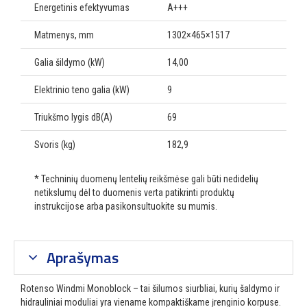
Energetinis efektyvumas
A+++
Matmenys, mm
1302×465×1517
Galia šildymo (kW)
14,00
Elektrinio teno galia (kW)
9
Triukšmo lygis dB(A)
69
Svoris (kg)
182,9
* Techninių duomenų lentelių reikšmėse gali būti nedidelių
netikslumų dėl to duomenis verta patikrinti produktų
instrukcijose arba pasikonsultuokite su mumis.
Aprašymas
Rotenso Windmi Monoblock – tai šilumos siurbliai, kurių šaldymo ir
hidrauliniai moduliai yra viename kompaktiškame įrenginio korpuse.