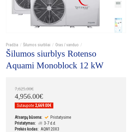
Šilumos siurbliai
Oras / vanduo
Šilumos siurblys Rotenso
Aquami Monoblock 12 kW
7,625
.
00
€
4,956
.
00
€
Sutaupote
2,669.00€
Atsargų būsena:
Pristatysime
Pristatymas:
3-7 d.d.
Prekės kodas:
AQM120X3