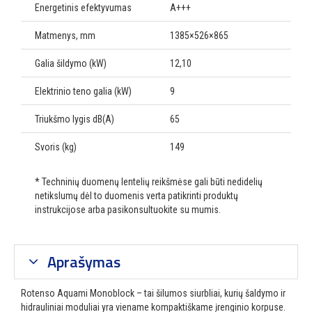
Energetinis efektyvumas
A+++
Matmenys, mm
1385×526×865
Galia šildymo (kW)
12,10
Elektrinio teno galia (kW)
9
Triukšmo lygis dB(A)
65
Svoris (kg)
149
* Techninių duomenų lentelių reikšmėse gali būti nedidelių
netikslumų dėl to duomenis verta patikrinti produktų
instrukcijose arba pasikonsultuokite su mumis.
Aprašymas
Rotenso Aquami Monoblock – tai šilumos siurbliai, kurių šaldymo ir
hidrauliniai moduliai yra viename kompaktiškame įrenginio korpuse.