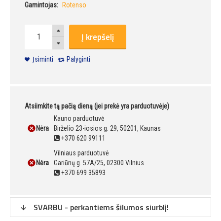
Gamintojas:
Rotenso
Į krepšelį
Įsiminti
Palyginti
Atsiimkite tą pačią dieną (jei prekė yra parduotuvėje)
Kauno parduotuvė
Nėra
Birželio 23-iosios g. 29, 50201, Kaunas
+370 620 99111
Vilniaus parduotuvė
Nėra
Gariūnų g. 57A/25, 02300 Vilnius
+370 699 35893
SVARBU - perkantiems šilumos siurblį!