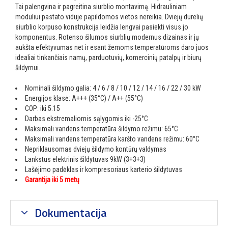
Tai palengvina ir pagreitina siurblio montavimą. Hidrauliniam
moduliui pastato viduje papildomos vietos nereikia. Dviejų durelių
siurblio korpuso konstrukcija leidžia lengvai pasiekti visus jo
komponentus. Rotenso šilumos siurblių modernus dizainas ir jų
aukšta efektyvumas net ir esant žemoms temperatūroms daro juos
idealiai tinkančiais namų, parduotuvių, komercinių patalpų ir biurų
šildymui.
Nominali šildymo galia: 4 / 6 / 8 / 10 / 12 / 14 / 16 / 22 / 30 kW
Energijos klasė: A+++ (35°C) / A++ (55°C)
COP: iki 5.15
Darbas ekstremaliomis sąlygomis iki -25°C
Maksimali vandens temperatūra šildymo režimu: 65°C
Maksimali vandens temperatūra karšto vandens režimu: 60°C
Nepriklausomas dviejų šildymo kontūrų valdymas
Lankstus elektrinis šildytuvas 9kW (3+3+3)
Lašėjimo padėklas ir kompresoriaus karterio šildytuvas
Garantija iki 5 metų
Dokumentacija