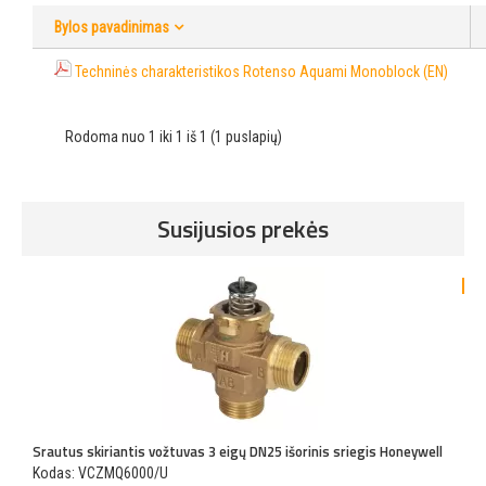
Bylos pavadinimas
Techninės charakteristikos Rotenso Aquami Monoblock (EN)
Rodoma nuo 1 iki 1 iš 1 (1 puslapių)
Susijusios prekės
-4
Srautus skiriantis vožtuvas 3 eigų DN25 išorinis sriegis Honeywell
A
Kodas: VCZMQ6000/U
K