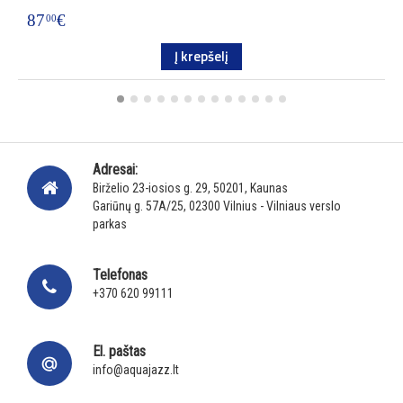
87
€
1
00
Į krepšelį
Adresai:
Birželio 23-iosios g. 29, 50201, Kaunas
Gariūnų g. 57A/25, 02300 Vilnius - Vilniaus verslo
parkas
Telefonas
+370 620 99111
El. paštas
info@aquajazz.lt