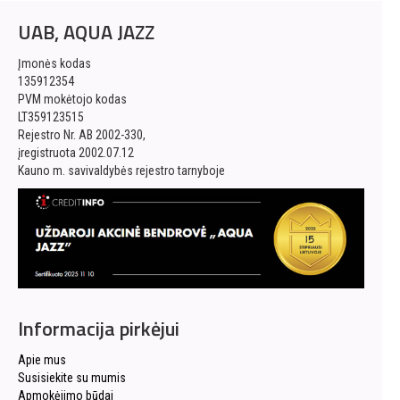
UAB, AQUA JAZZ
Įmonės kodas
135912354
PVM mokėtojo kodas
LT359123515
Rejestro Nr. AB 2002-330,
įregistruota 2002.07.12
Kauno m. savivaldybės rejestro tarnyboje
Informacija pirkėjui
Apie mus
Susisiekite su mumis
Apmokėjimo būdai