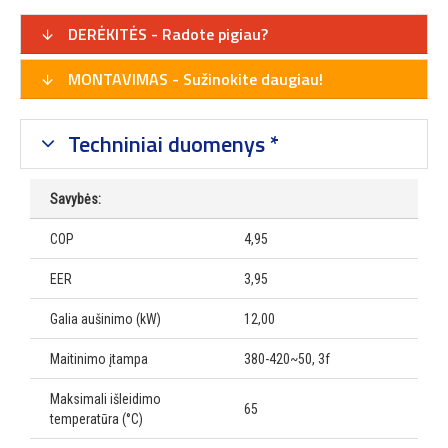
DERĖKITĖS - Radote pigiau?
MONTAVIMAS - Sužinokite daugiau!
Techniniai duomenys *
Savybės:
COP
4,95
EER
3,95
Galia aušinimo (kW)
12,00
Maitinimo įtampa
380-420~50, 3f
Maksimali išleidimo
65
temperatūra (°C)