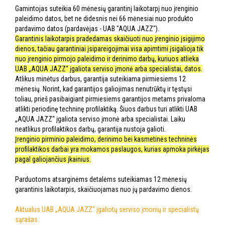
Gamintojas suteikia 60 mėnesių garantinį laikotarpį nuo įrenginio
paleidimo datos, bet ne didesnis nei 66 mėnesiai nuo produkto
pardavimo datos (pardavėjas - UAB "AQUA JAZZ").
Garantinis laikotarpis pradedamas skaičiuoti nuo įrenginio įsigijimo
dienos, tačiau garantiniai įsipareigojimai visa apimtimi įsigalioja tik
nuo įrenginio pirmojo paleidimo ir derinimo darbų, kuriuos atlieka
UAB „AQUA JAZZ“ įgaliota serviso įmonė arba specialistai, datos.
Atlikus minėtus darbus, garantija suteikiama pirmiesiems 12
mėnesių. Norint, kad garantijos galiojimas nenutrūktų ir tęstųsi
toliau, prieš pasibaigiant pirmiesiems garantijos metams privaloma
atlikti periodinę techninę profilaktiką. Šiuos darbus turi atlikti UAB
„AQUA JAZZ“ įgaliota serviso įmonė arba specialistai. Laiku
neatlikus profilaktikos darbų, garantija nustoja galioti.
Įrenginio pirminio paleidimo, derinimo bei kasmetinės techninės
profilaktikos darbai yra mokamos paslaugos, kurias apmoka pirkėjas
pagal galiojančius įkainius.
Parduotoms atsarginėms detalėms suteikiamas 12 mėnesių
garantinis laikotarpis, skaičiuojamas nuo jų pardavimo dienos.
Aktualus UAB „AQUA JAZZ“ įgaliotų serviso įmonių ir specialistų
sąrašas.