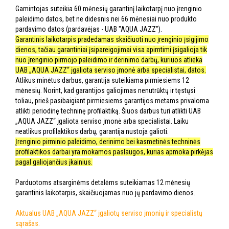
Gamintojas suteikia 60 mėnesių garantinį laikotarpį nuo įrenginio
paleidimo datos, bet ne didesnis nei 66 mėnesiai nuo produkto
pardavimo datos (pardavėjas - UAB "AQUA JAZZ").
Garantinis laikotarpis pradedamas skaičiuoti nuo įrenginio įsigijimo
dienos, tačiau garantiniai įsipareigojimai visa apimtimi įsigalioja tik
nuo įrenginio pirmojo paleidimo ir derinimo darbų, kuriuos atlieka
UAB „AQUA JAZZ“ įgaliota serviso įmonė arba specialistai, datos.
Atlikus minėtus darbus, garantija suteikiama pirmiesiems 12
mėnesių. Norint, kad garantijos galiojimas nenutrūktų ir tęstųsi
toliau, prieš pasibaigiant pirmiesiems garantijos metams privaloma
atlikti periodinę techninę profilaktiką. Šiuos darbus turi atlikti UAB
„AQUA JAZZ“ įgaliota serviso įmonė arba specialistai. Laiku
neatlikus profilaktikos darbų, garantija nustoja galioti.
Įrenginio pirminio paleidimo, derinimo bei kasmetinės techninės
profilaktikos darbai yra mokamos paslaugos, kurias apmoka pirkėjas
pagal galiojančius įkainius.
Parduotoms atsarginėms detalėms suteikiamas 12 mėnesių
garantinis laikotarpis, skaičiuojamas nuo jų pardavimo dienos.
Aktualus UAB „AQUA JAZZ“ įgaliotų serviso įmonių ir specialistų
sąrašas.