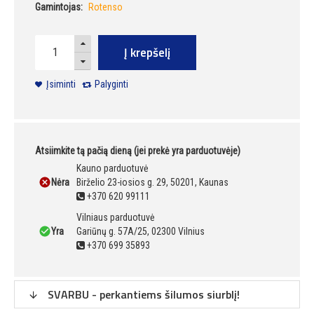
Gamintojas:
Rotenso
Į krepšelį
Įsiminti
Palyginti
Atsiimkite tą pačią dieną (jei prekė yra parduotuvėje)
Kauno parduotuvė
Nėra
Birželio 23-iosios g. 29, 50201, Kaunas
+370 620 99111
Vilniaus parduotuvė
Yra
Gariūnų g. 57A/25, 02300 Vilnius
+370 699 35893
SVARBU - perkantiems šilumos siurblį!