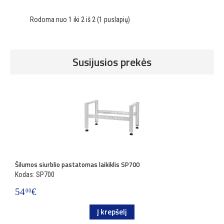
Rodoma nuo 1 iki 2 iš 2 (1 puslapių)
Susijusios prekės
Šilumos siurblio pastatomas laikiklis SP700
Kodas: SP700
54
€
00
Į krepšelį