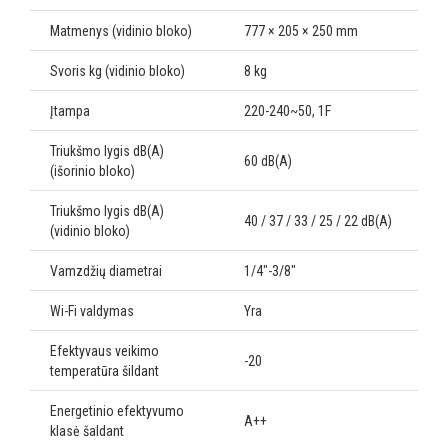
Matmenys (vidinio bloko)
777 × 205 × 250 mm
Svoris kg (vidinio bloko)
8 kg
Įtampa
220-240~50, 1F
Triukšmo lygis dB(A)
60 dB(A)
(išorinio bloko)
Triukšmo lygis dB(A)
40 / 37 / 33 / 25 / 22 dB(A)
(vidinio bloko)
Vamzdžių diametrai
1/4"-3/8"
Wi-Fi valdymas
Yra
Efektyvaus veikimo
-20
temperatūra šildant
Energetinio efektyvumo
A++
klasė šaldant