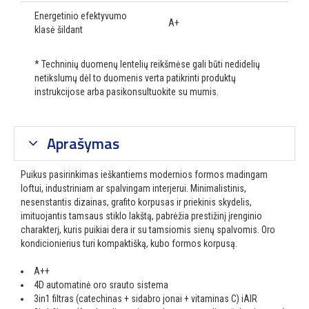
Energetinio efektyvumo
A+
klasė šildant
* Techninių duomenų lentelių reikšmėse gali būti nedidelių
netikslumų dėl to duomenis verta patikrinti produktų
instrukcijose arba pasikonsultuokite su mumis.
Aprašymas
Puikus pasirinkimas ieškantiems modernios formos madingam
loftui, industriniam ar spalvingam interjerui. Minimalistinis,
nesenstantis dizainas, grafito korpusas ir priekinis skydelis,
imituojantis tamsaus stiklo lakštą, pabrėžia prestižinį įrenginio
charakterį, kuris puikiai dera ir su tamsiomis sienų spalvomis. Oro
kondicionierius turi kompaktišką, kubo formos korpusą.
A++
4D automatinė oro srauto sistema
3in1 filtras (catechinas + sidabro jonai + vitaminas C) iAIR