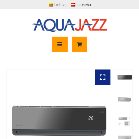
Lietuvių
Latviešu