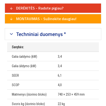
DERĖKITĖS - Radote pigiau?
MONTAVIMAS - Sužinokite daugiau!
Techniniai duomenys *
Savybės:
Galia šaldymo (kW)
3,4
Galia šildymo (kW)
3,4
SEER
6,1
SCOP
4,0
Matmenys (išorinio bloko)
740 × 253 × 459 mm
Svoris kg (išorinio bloko)
22 kg