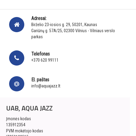
Adresai:
Birželio 23-iosios g. 29, 50201, Kaunas
Gariūnų g. 57A/25, 02300 Vilnius - Vilniaus verslo
parkas
Telefonas
+370 620 99111
El. paštas
info@aquajazz.lt
UAB, AQUA JAZZ
Įmonės kodas
135912354
PVM mokėtojo kodas