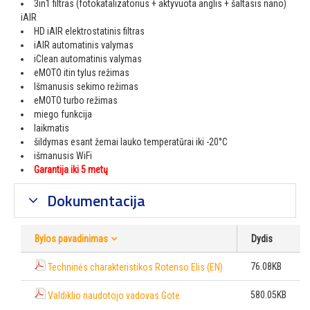
3in1 filtras (fotokatalizatorius + aktyvuota anglis + šaltasis nano)
iAIR
HD iAIR elektrostatinis filtras
iAIR automatinis valymas
iClean automatinis valymas
eMOTO itin tylus režimas
Išmanusis sekimo režimas
eMOTO turbo režimas
miego funkcija
laikmatis
šildymas esant žemai lauko temperatūrai iki -20°C
išmanusis WiFi
Garantija iki 5 metų
Dokumentacija
Bylos pavadinimas
Dydis
76.08KB
Techninės charakteristikos Rotenso Elis (EN)
580.05KB
Valdiklio naudotojo vadovas Gote