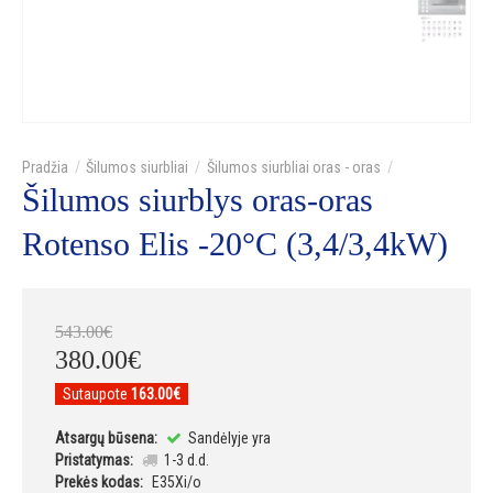
Šilumos siurbliai
Šilumos siurbliai oras - oras
Šilumos siurblys oras-oras
Rotenso Elis -20°C (3,4/3,4kW)
543
.
00
€
380
.
00
€
Sutaupote
163.00€
Atsargų būsena:
Sandėlyje yra
Pristatymas:
1-3 d.d.
Prekės kodas:
E35Xi/o