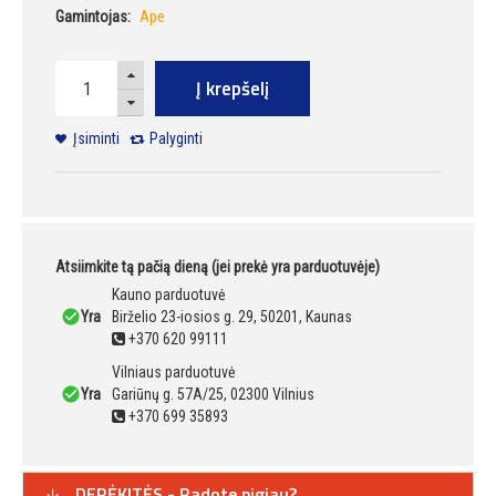
Gamintojas:
Ape
Į krepšelį
Įsiminti
Palyginti
Atsiimkite tą pačią dieną (jei prekė yra parduotuvėje)
Kauno parduotuvė
Yra
Birželio 23-iosios g. 29, 50201, Kaunas
+370 620 99111
Vilniaus parduotuvė
Yra
Gariūnų g. 57A/25, 02300 Vilnius
+370 699 35893
DERĖKITĖS - Radote pigiau?