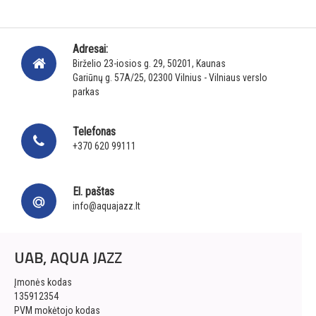
Adresai:
Birželio 23-iosios g. 29, 50201, Kaunas
Gariūnų g. 57A/25, 02300 Vilnius - Vilniaus verslo
parkas
Telefonas
+370 620 99111
El. paštas
info@aquajazz.lt
UAB, AQUA JAZZ
Įmonės kodas
135912354
PVM mokėtojo kodas