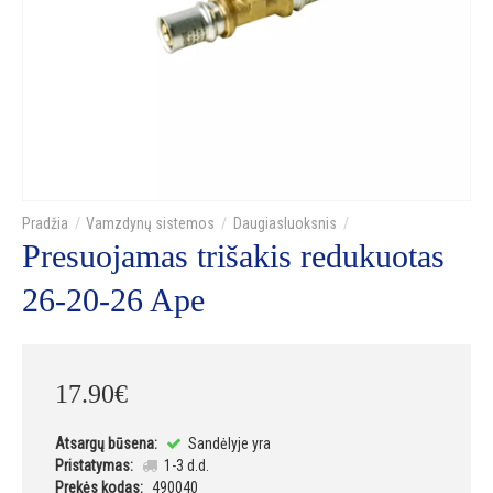
Vamzdynų sistemos
Daugiasluoksnis
Presuojamas trišakis redukuotas
26-20-26 Ape
17
.
90
€
Atsargų būsena:
Sandėlyje yra
Pristatymas:
1-3 d.d.
Prekės kodas:
490040