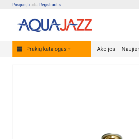
Prisijungti
arba
Registruotis
.
Prekių katalogas
Akcijos
Naujie