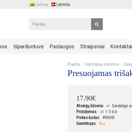
Lietuvių
Latviešu
nos
Išparduotuvė
Paslaugos
Straipsniai
Kontakta
Vamzdynų sistemos
Daug
Presuojamas triša
17
.
90
€
Atsargų būsena:
Sandėlyje y
Pristatymas:
1-3 d.d.
Prekės kodas:
490040
Gamintojas:
Ape