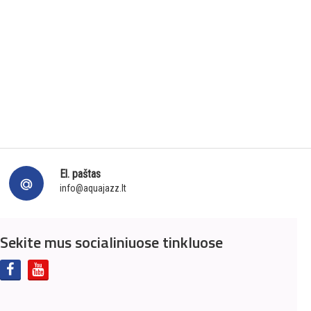
El. paštas
info@aquajazz.lt
Sekite mus socialiniuose tinkluose