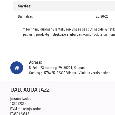
Savybės:
Diametras
26-20-26
* Techninių duomenų lentelių reikšmėse gali būti nedidelių net
patikrinti produktų instrukcijose arba pasikonsultuokite su mum
Adresai:
Birželio 23-iosios g. 29, 50201, Kaunas
Gariūnų g. 57A/25, 02300 Vilnius - Vilniaus verslo parkas
UAB, AQUA JAZZ
Įmonės kodas
135912354
PVM mokėtojo kodas
LT359123515