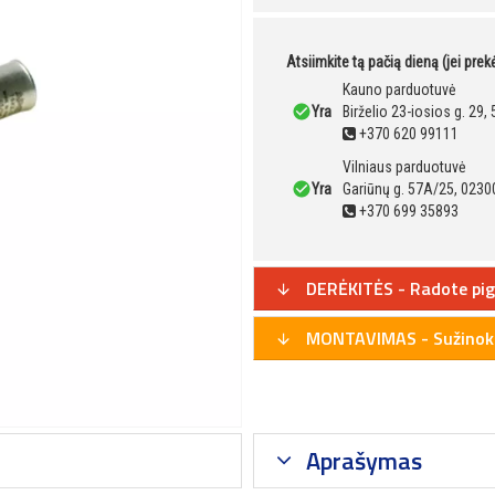
Atsiimkite tą pačią dieną (jei pre
Kauno parduotuvė
Yra
Birželio 23-iosios g. 29
+370 620 99111
Vilniaus parduotuvė
Yra
Gariūnų g. 57A/25, 02300
+370 699 35893
DERĖKITĖS - Radote pig
MONTAVIMAS - Sužinoki
Aprašymas