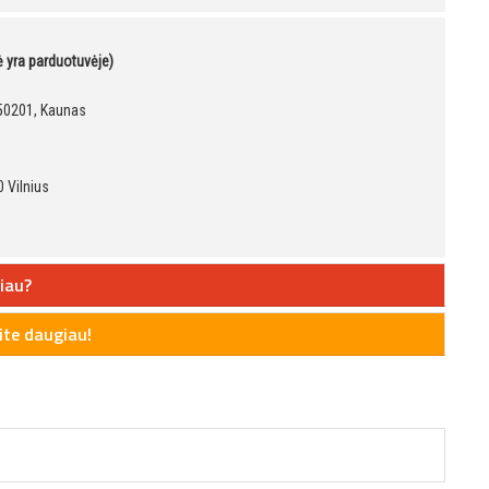
kė yra parduotuvėje)
, 50201, Kaunas
 Vilnius
iau?
te daugiau!