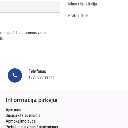
Kilmės šalis Italija.
Profilis TH; H
ikslumų dėl to duomenis verta
is.
Telefonas
+370 620 99111
Informacija pirkėjui
Apie mus
Susisiekite su mumis
Apmokėjimo būdai
Prekių pristatymas / atsiėmimas