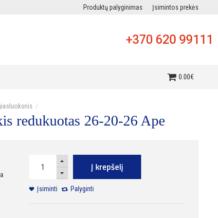
Produktų palyginimas
Įsimintos prekės
+370 620 99111
i
0
.
00
€
iasluoksnis
kis redukuotas 26-20-26 Ape
Į krepšelį
ra
Įsiminti
Palyginti