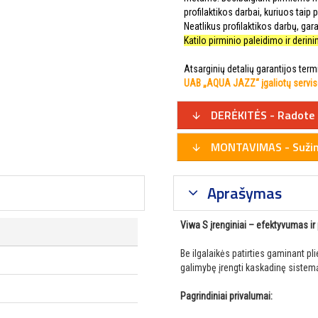
profilaktikos darbai, kuriuos taip
Neatlikus profilaktikos darbų, gar
Katilo pirminio paleidimo ir deri
Atsarginių detalių garantijos ter
UAB „AQUA JAZZ“ įgaliotų servi
DERĖKITĖS - Radote 
MONTAVIMAS - Sužino
Aprašymas
Viwa S įrenginiai – efektyvumas i
Be ilgalaikės patirties gaminant p
galimybę įrengti kaskadinę sistemą
Pagrindiniai privalumai: