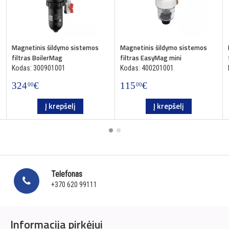
Magnetinis šildymo sistemos
Magnetinis šildymo sistemos
filtras BoilerMag
filtras EasyMag mini
Kodas: 300901001
Kodas: 400201001
324
€
115
€
00
00
Į krepšelį
Į krepšelį
Telefonas
+370 620 99111
Informacija pirkėjui