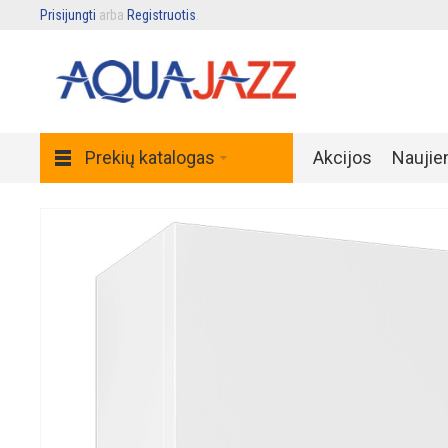
Prisijungti
arba
Registruotis
.
Prekių katalogas
Akcijos
Naujie