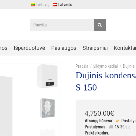
Lietuvių
Latviešu
nos
Išparduotuvė
Paslaugos
Straipsniai
Kontakta
Šildymo katilai
Dujiniai
Dujinis konden
S 150
4,750
.
00
€
Atsargų būsena:
Pristaty
Pristatymas:
15-30 d.d.
Prekės kodas: