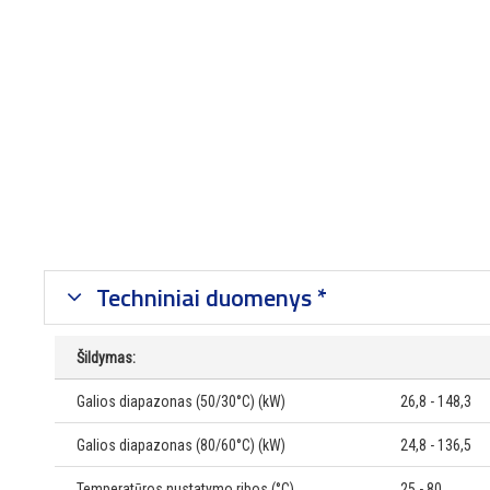
Techniniai duomenys *
Šildymas:
Galios diapazonas (50/30°C) (kW)
26,8 - 148,3
Galios diapazonas (80/60°C) (kW)
24,8 - 136,5
Temperatūros nustatymo ribos (°C)
25 - 80