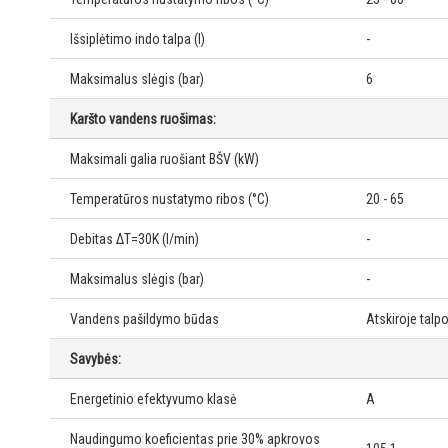
Išsiplėtimo indo talpa (l)
-
Maksimalus slėgis (bar)
6
Karšto vandens ruošimas:
Maksimali galia ruošiant BŠV (kW)
Temperatūros nustatymo ribos (°C)
20 - 65
Debitas ΔT=30K (l/min)
-
Maksimalus slėgis (bar)
-
Vandens pašildymo būdas
Atskiroje talp
Savybės:
Energetinio efektyvumo klasė
A
Naudingumo koeficientas prie 30% apkrovos