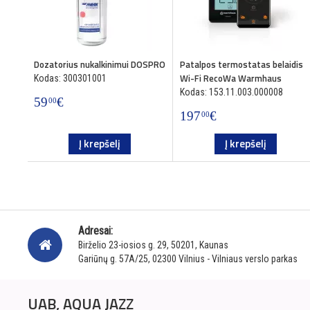
Dozatorius nukalkinimui DOSPRO
Patalpos termostatas belaidis
Wi-Fi RecoWa Warmhaus
Kodas: 300301001
Kodas: 153.11.003.000008
59
€
00
197
€
00
Į krepšelį
Į krepšelį
Adresai:
Birželio 23-iosios g. 29, 50201, Kaunas
Gariūnų g. 57A/25, 02300 Vilnius - Vilniaus verslo parkas
UAB, AQUA JAZZ