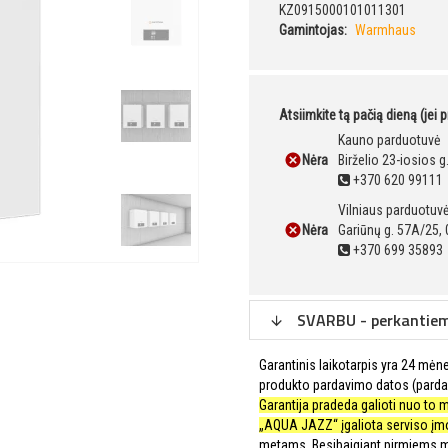
KZ0915000101011301
Gamintojas:
Warmhaus
Atsiimkite tą pačią dieną (jei 
Kauno parduotuvė
Nėra
Birželio 23-iosios 
+370 620 99111
Vilniaus parduotuv
Nėra
Gariūnų g. 57A/25, 
+370 699 35893
SVARBU - perkantiems 
Garantinis laikotarpis yra 24 mėn
produkto pardavimo datos (parda
Garantija pradeda galioti nuo to 
„AQUA JAZZ“ įgaliota serviso įm
metams. Besibaigiant pirmiems me