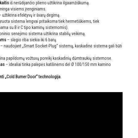
kaitis
iš nerūdijančio plieno užtikrina ilgaamžiškumą.
ninga visiems įrenginiams.
 užtikrina efektyvų ir švarų degimą.
ruota sistema lengvai pritaikoma tiek hermetiškiems, tiek
ama su B ir C tipo kaminų sistemomis).
ninio senėjimo sistema užtikrina stabilų veikimą.
tams
– slėgio riba siekia iki 6 barų.
– naudojant „Smart Socket-Plug“ sistemą, kaskadinė sistema gali būti
ina papildomų vožtuvų poreikį kaskadinių dūmtraukių sistemose.
mas
– idealiai tinka palėpės katilinėms dėl Ø 100/150 mm kamino
ti „Cold Burner Door“ technologija
.