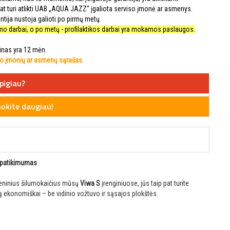
 pat turi atlikti UAB „AQUA JAZZ“ įgaliota serviso įmonė ar asmenys.
antija nustoja galioti po pirmų metų.
nimo darbai, o po metų - profilaktikos darbai yra mokamos paslaugos.
minas yra 12 mėn.
so įmonių ar asmenų sąrašas
.
pigiau?
kite daugiau!
r patikimumas
lieninius šilumokaičius mūsų
Viwa S
įrenginiuose, jūs taip pat turite
 ekonomiškai – be vidinio vožtuvo ir sąsajos plokštės.