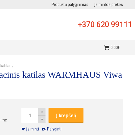
Produktų palyginimas
Įsimintos prekės
+370 620 99111
i
0
.
00
€
 katilai
sacinis katilas WARMHAUS Viwa
Į krepšelį
sime
Įsiminti
Palyginti