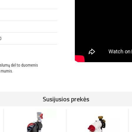
0
ikslumų dėl to duomenis
u mumis.
Susijusios prekės