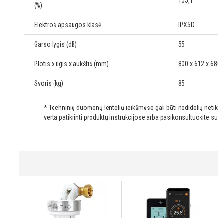
105,1
(%)
Elektros apsaugos klasė
IPX5D
Garso lygis (dB)
55
Plotis x ilgis x aukštis (mm)
800 x 612 x 68
Svoris (kg)
85
* Techninių duomenų lentelių reikšmėse gali būti nedidelių net
verta patikrinti produktų instrukcijose arba pasikonsultuokite s