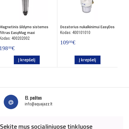
Magnetinis šildymo sistemos
Dozatorius nukalkinimui EasyDos
Doza
filtras EasyMag maxi
Eas
Kodas: 400101010
Kodas: 400202002
Koda
109
€
00
198
€
13
00
Į krepšelį
Į krepšelį
El. paštas
info@aquajazz.lt
Sekite mus socialiniuose tinkluose