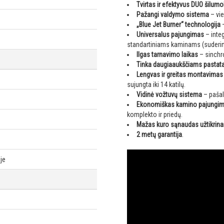
Tvirtas ir efektyvus DUO šilumo
Pažangi valdymo sistema
– vie
„Blue Jet Burner“ technologija
–
Universalus pajungimas
– integ
standartiniams kaminams (suderin
Ilgas tarnavimo laikas
– sinchro
Tinka daugiaaukščiams pasta
Lengvas ir greitas montavimas
sujungta iki 14 katilų.
Vidinė vožtuvų sistema
– pašal
Ekonomiškas kamino pajungi
komplekto ir priedų.
Mažas kuro sąnaudas užtikrinan
2 metų garantija
.
oje