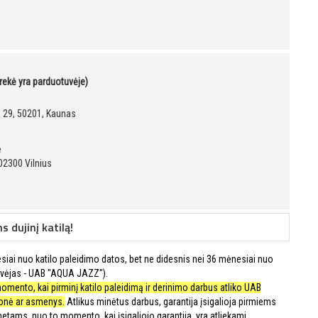
prekė yra parduotuvėje)
g. 29, 50201, Kaunas
ė
02300 Vilnius
dujinį katilą!
esiai nuo katilo paleidimo datos, bet ne didesnis nei 36 mėnesiai nuo
vėjas - UAB "AQUA JAZZ").
momento, kai pirminį katilo paleidimą ir derinimo darbus atliko UAB
onė ar asmenys.
Atlikus minėtus darbus, garantija įsigalioja pirmiems
tams, nuo to momento, kai įsigaliojo garantija, yra atliekami