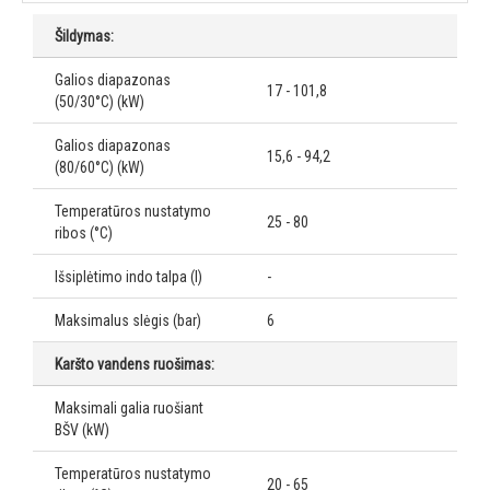
Šildymas:
Galios diapazonas
17 - 101,8
(50/30°C) (kW)
Galios diapazonas
15,6 - 94,2
(80/60°C) (kW)
Temperatūros nustatymo
25 - 80
ribos (°C)
Išsiplėtimo indo talpa (l)
-
Maksimalus slėgis (bar)
6
Karšto vandens ruošimas:
Maksimali galia ruošiant
BŠV (kW)
Temperatūros nustatymo
20 - 65