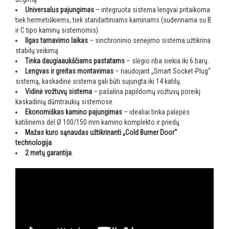
Universalus pajungimas
– integruota sistema lengvai pritaikoma
tiek hermetiškiems, tiek standartiniams kaminams (suderinama su B
ir C tipo kaminų sistemomis).
Ilgas tarnavimo laikas
– sinchroninio senėjimo sistema užtikrina
stabilų veikimą.
Tinka daugiaaukščiams pastatams
– slėgio riba siekia iki 6 barų.
Lengvas ir greitas montavimas
– naudojant „Smart Socket-Plug“
sistemą, kaskadinė sistema gali būti sujungta iki 14 katilų.
Vidinė vožtuvų sistema
– pašalina papildomų vožtuvų poreikį
kaskadinių dūmtraukių sistemose.
Ekonomiškas kamino pajungimas
– idealiai tinka palėpės
katilinėms dėl Ø 100/150 mm kamino komplekto ir priedų.
Mažas kuro sąnaudas užtikrinanti „Cold Burner Door“
technologija
.
2 metų garantija
.