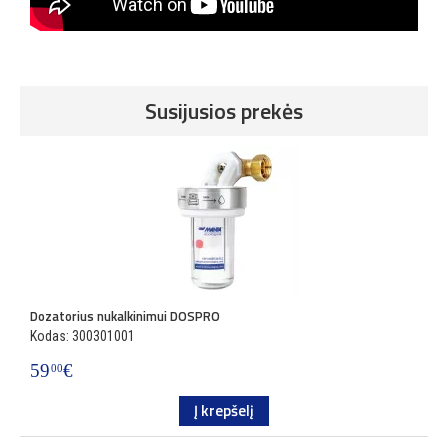
Susijusios prekės
Dozatorius nukalkinimui DOSPRO
P
Kodas: 300301001
K
59
€
1
00
Į krepšelį