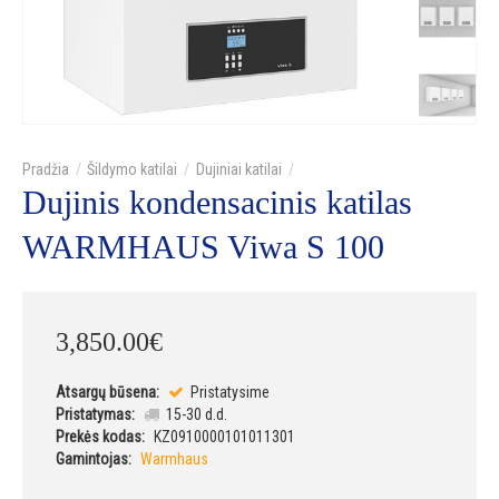
Šildymo katilai
Dujiniai katilai
Dujinis kondensacinis katilas
WARMHAUS Viwa S 100
3,850
.
00
€
Atsargų būsena:
Pristatysime
Pristatymas:
15-30 d.d.
Prekės kodas:
KZ0910000101011301
Gamintojas:
Warmhaus