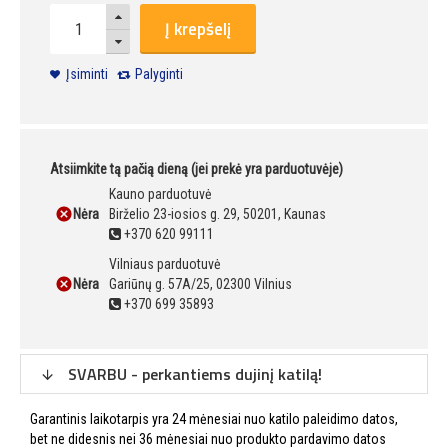
Į krepšelį
Įsiminti
Palyginti
Atsiimkite tą pačią dieną (jei prekė yra parduotuvėje)
Kauno parduotuvė
Nėra
Birželio 23-iosios g. 29, 50201, Kaunas
+370 620 99111
Vilniaus parduotuvė
Nėra
Gariūnų g. 57A/25, 02300 Vilnius
+370 699 35893
SVARBU - perkantiems dujinį katilą!
Garantinis laikotarpis yra 24 mėnesiai nuo katilo paleidimo datos,
bet ne didesnis nei 36 mėnesiai nuo produkto pardavimo datos