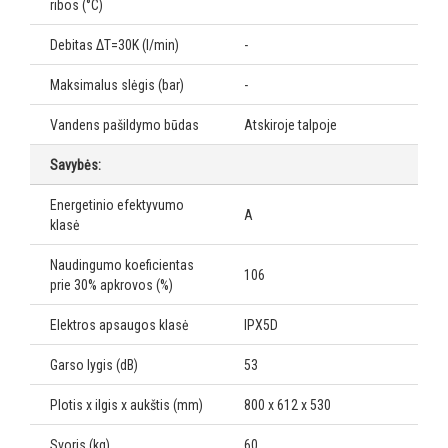
ribos (°C)
Debitas ΔT=30K (l/min)
-
Maksimalus slėgis (bar)
-
Vandens pašildymo būdas
Atskiroje talpoje
Savybės:
Energetinio efektyvumo
A
klasė
Naudingumo koeficientas
106
prie 30% apkrovos (%)
Elektros apsaugos klasė
IPX5D
Garso lygis (dB)
53
Plotis x ilgis x aukštis (mm)
800 x 612 x 530
Svoris (kg)
60