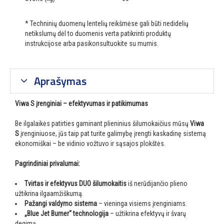
* Techninių duomenų lentelių reikšmėse gali būti nedidelių
netikslumų dėl to duomenis verta patikrinti produktų
instrukcijose arba pasikonsultuokite su mumis.
Aprašymas
Viwa S įrenginiai – efektyvumas ir patikimumas
Be ilgalaikės patirties gaminant plieninius šilumokaičius mūsų
Viwa
S
įrenginiuose, jūs taip pat turite galimybę įrengti kaskadinę sistemą
ekonomiškai – be vidinio vožtuvo ir sąsajos plokštės.
Pagrindiniai privalumai:
Tvirtas ir efektyvus DUO šilumokaitis
iš nerūdijančio plieno
užtikrina ilgaamžiškumą.
Pažangi valdymo sistema
– vieninga visiems įrenginiams.
„Blue Jet Burner“ technologija
– užtikrina efektyvų ir švarų
degimą.