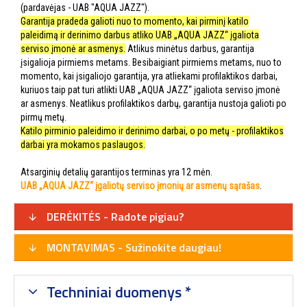
(pardavėjas - UAB "AQUA JAZZ").
Garantija pradeda galioti nuo to momento, kai pirminį katilo
paleidimą ir derinimo darbus atliko UAB „AQUA JAZZ“ įgaliota
serviso įmonė ar asmenys.
Atlikus minėtus darbus, garantija
įsigalioja pirmiems metams. Besibaigiant pirmiems metams, nuo to
momento, kai įsigaliojo garantija, yra atliekami profilaktikos darbai,
kuriuos taip pat turi atlikti UAB „AQUA JAZZ“ įgaliota serviso įmonė
ar asmenys. Neatlikus profilaktikos darbų, garantija nustoja galioti po
pirmų metų.
Katilo pirminio paleidimo ir derinimo darbai, o po metų - profilaktikos
darbai yra mokamos paslaugos.
Atsarginių detalių garantijos terminas yra 12 mėn.
UAB „AQUA JAZZ“ įgaliotų serviso įmonių ar asmenų sąrašas
.
DERĖKITĖS - Radote pigiau?
MONTAVIMAS - Sužinokite daugiau!
Techniniai duomenys *