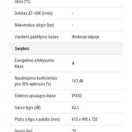
ribos (°C)
Debitas ΔT=30K (l/min)
-
Maksimalus slėgis (bar)
-
Vandens pašildymo būdas
Atskiroje talpoje
Savybės:
Energetinio efektyvumo
A
klasė
Naudingumo koeficientas
107,48
prie 30% apkrovos (%)
Elektros apsaugos klasė
IPX5D
Garso lygis (dB)
62,1
Plotis x ilgis x aukštis (mm)
615 x 490 x 720
Svoris (kg)
70