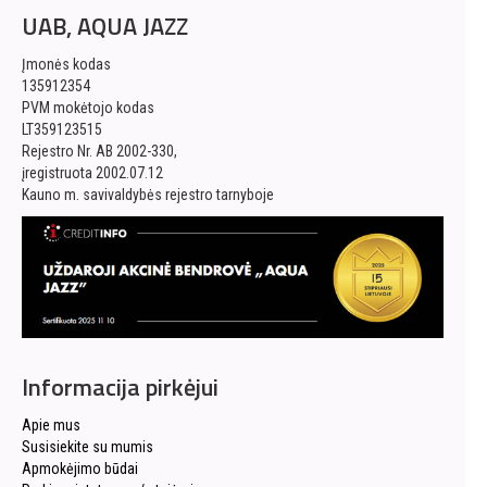
UAB, AQUA JAZZ
Įmonės kodas
135912354
PVM mokėtojo kodas
LT359123515
Rejestro Nr. AB 2002-330,
įregistruota 2002.07.12
Kauno m. savivaldybės rejestro tarnyboje
Informacija pirkėjui
Apie mus
Susisiekite su mumis
Apmokėjimo būdai