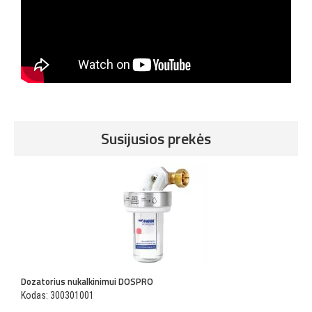
Susijusios prekės
Dozatorius nukalkinimui DOSPRO
P
Kodas: 300301001
K