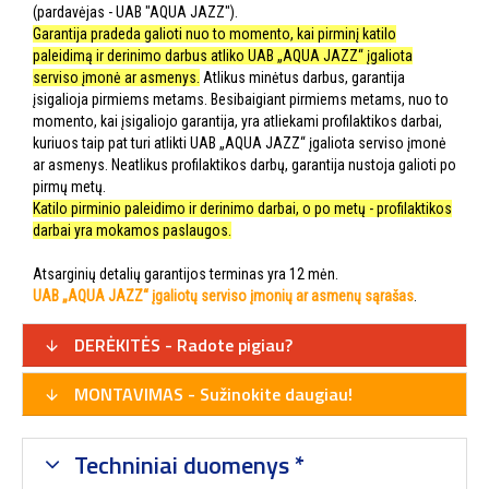
(pardavėjas - UAB "AQUA JAZZ").
Garantija pradeda galioti nuo to momento, kai pirminį katilo
paleidimą ir derinimo darbus atliko UAB „AQUA JAZZ“ įgaliota
serviso įmonė ar asmenys.
Atlikus minėtus darbus, garantija
įsigalioja pirmiems metams. Besibaigiant pirmiems metams, nuo to
momento, kai įsigaliojo garantija, yra atliekami profilaktikos darbai,
kuriuos taip pat turi atlikti UAB „AQUA JAZZ“ įgaliota serviso įmonė
ar asmenys. Neatlikus profilaktikos darbų, garantija nustoja galioti po
pirmų metų.
Katilo pirminio paleidimo ir derinimo darbai, o po metų - profilaktikos
darbai yra mokamos paslaugos.
Atsarginių detalių garantijos terminas yra 12 mėn.
UAB „AQUA JAZZ“ įgaliotų serviso įmonių ar asmenų sąrašas
.
DERĖKITĖS - Radote pigiau?
MONTAVIMAS - Sužinokite daugiau!
Techniniai duomenys *