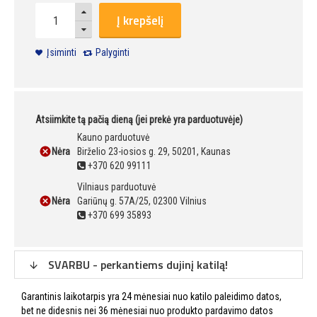
Į krepšelį
Įsiminti
Palyginti
Atsiimkite tą pačią dieną (jei prekė yra parduotuvėje)
Kauno parduotuvė
Nėra
Birželio 23-iosios g. 29, 50201, Kaunas
+370 620 99111
Vilniaus parduotuvė
Nėra
Gariūnų g. 57A/25, 02300 Vilnius
+370 699 35893
SVARBU - perkantiems dujinį katilą!
Garantinis laikotarpis yra 24 mėnesiai nuo katilo paleidimo datos,
bet ne didesnis nei 36 mėnesiai nuo produkto pardavimo datos