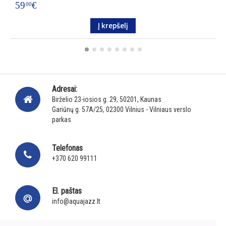
59
€
1
00
Į krepšelį
Adresai:
Birželio 23-iosios g. 29, 50201, Kaunas
Gariūnų g. 57A/25, 02300 Vilnius - Vilniaus verslo
parkas
Telefonas
+370 620 99111
El. paštas
info@aquajazz.lt