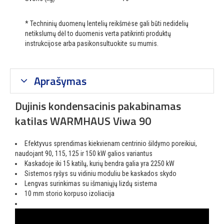
* Techninių duomenų lentelių reikšmėse gali būti nedidelių
netikslumų dėl to duomenis verta patikrinti produktų
instrukcijose arba pasikonsultuokite su mumis.
Aprašymas
Dujinis kondensacinis pakabinamas
katilas WARMHAUS Viwa 90
Efektyvus sprendimas kiekvienam centrinio šildymo poreikiui,
naudojant 90, 115, 125 ir 150 kW galios variantus
Kaskadoje iki 15 katilų, kurių bendra galia yra 2250 kW
Sistemos ryšys su vidiniu moduliu be kaskados skydo
Lengvas surinkimas su išmaniųjų lizdų sistema
10 mm storio korpuso izoliacija