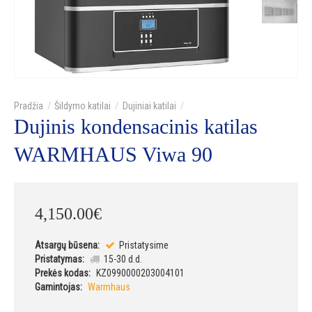
Šildymo katilai
Dujiniai katilai
Dujinis kondensacinis katilas
WARMHAUS Viwa 90
4,150
.
00
€
Atsargų būsena:
Pristatysime
Pristatymas:
15-30 d.d.
Prekės kodas:
KZ0990000203004101
Gamintojas:
Warmhaus