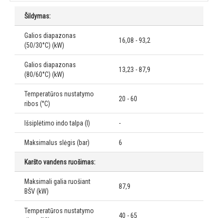
Šildymas:
Galios diapazonas
16,08 - 93,2
(50/30°C) (kW)
Galios diapazonas
13,23 - 87,9
(80/60°C) (kW)
Temperatūros nustatymo
20 - 60
ribos (°C)
Išsiplėtimo indo talpa (l)
-
Maksimalus slėgis (bar)
6
Karšto vandens ruošimas:
Maksimali galia ruošiant
87,9
BŠV (kW)
Temperatūros nustatymo
40 - 65