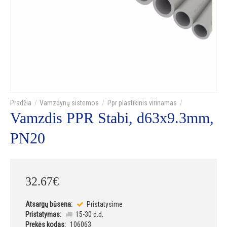
Vamzdynų sistemos
Ppr plastikinis virinamas
Vamzdis PPR Stabi, d63x9.3mm,
PN20
32
.
67
€
Atsargų būsena:
Pristatysime
Pristatymas:
15-30 d.d.
Prekės kodas:
106063