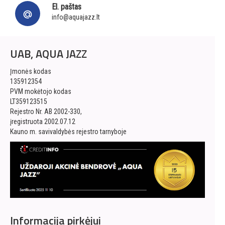
El. paštas
info@aquajazz.lt
UAB, AQUA JAZZ
Įmonės kodas
135912354
PVM mokėtojo kodas
LT359123515
Rejestro Nr. AB 2002-330,
įregistruota 2002.07.12
Kauno m. savivaldybės rejestro tarnyboje
Informacija pirkėjui