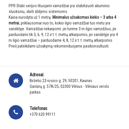
PPR Stabi serijos lituojami vamzdžiai yra stabilizuoti aliuminio
sluoksniu, skirti šildymo sistemoms.
Kaina nurodyta už 1 metrą.
Minimalus užsakomas kiekis – 3 arba 4
metrai
, priklausomai nuo to, kokio ilgio vamzdžiai tuo metu yra
sandėlyje. Vamzdžiai nekarpomi: jei turime 3 m ilgio vamzdžius, jie
parduodami tik 3, 6, 9, 12 ir t. t. metrų atkarpomis; jei sandėlyje yra 4
m ilgio vamzdžiai – parduodame 4, 8, 12 ir t. t. metrų atkarpomis.
Prieš pateikdami užsakymą rekomenduojame pasikonsultuoti.
Adresai:
Birželio 23-iosios g. 29, 50201, Kaunas
Gariūnų g. 57A/25, 02300 Vilnius - Vilniaus verslo
parkas
Telefonas
+370 620 99111