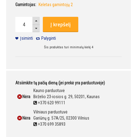
Gamintojas:
Keletas gamintojų 2
Į krepšelį
Įsiminti
Palyginti
Šis produktas turi minimalų kiekį 4
Atsiimkite tą pačią dieną (jei prekė yra parduotuvėje)
Kauno parduotuvė
Nėra
Birželio 23-iosios g. 29, 50201, Kaunas
+370 620 99111
Vilniaus parduotuvė
Nėra
Gariūnų g. 57A/25, 02300 Vilnius
+370 699 35893