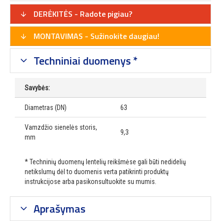
DERĖKITĖS - Radote pigiau?
MONTAVIMAS - Sužinokite daugiau!
Techniniai duomenys *
Savybės:
Diametras (DN)
63
Vamzdžio sienelės storis,
9,3
mm
* Techninių duomenų lentelių reikšmėse gali būti nedidelių
netikslumų dėl to duomenis verta patikrinti produktų
instrukcijose arba pasikonsultuokite su mumis.
Aprašymas