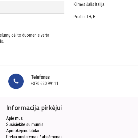
Kilmės šalis Italija.
Profilis TH; H
ikslumų dėl to duomenis verta
is.
Telefonas
+370 620 99111
Informacija pirkėjui
Apie mus
Susisiekite su mumis
Apmokėjimo būdai
Prekių pristatymas / atsiėmimas