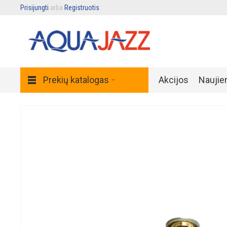
Prisijungti
arba
Registruotis
.
Prekių katalogas
Akcijos
Naujie