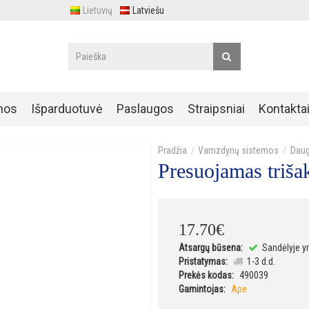
Lietuvių
Latviešu
nos
Išparduotuvė
Paslaugos
Straipsniai
Kontakta
Vamzdynų sistemos
Daug
Presuojamas triša
17
.
70
€
Atsargų būsena:
Sandėlyje y
Pristatymas:
1-3 d.d.
Prekės kodas:
490039
Gamintojas:
Ape