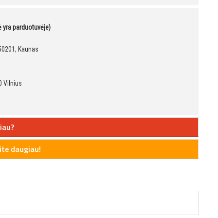
kė yra parduotuvėje)
, 50201, Kaunas
 Vilnius
iau?
te daugiau!