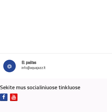
El. paštas
info@aquajazz.lt
Sekite mus socialiniuose tinkluose