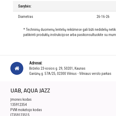
Savybės:
Diametras
26-16-26
* Techninių duomenų lentelių reikšmėse gali būti nedidelių net
patikrinti produktų instrukcijose arba pasikonsultuokite su mum
Adresai:
Birželio 23-iosios g. 29, 50201, Kaunas
Gariūnų g. 57A/25, 02300 Vilnius - Vilniaus verslo parkas
UAB, AQUA JAZZ
Įmonės kodas
135912354
PVM mokėtojo kodas
LT359123515