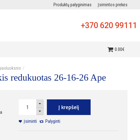
Produktų palyginimas
Įsimintos prekės
+370 620 99111
i
0
.
00
€
iasluoksnis
kis redukuotas 26-16-26 Ape
Į krepšelį
ra
Įsiminti
Palyginti