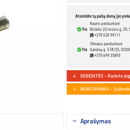
Atsiimkite tą pačią dieną (jei pre
Kauno parduotuvė
Yra
Birželio 23-iosios g. 29
+370 620 99111
Vilniaus parduotuvė
Yra
Gariūnų g. 57A/25, 02300
+370 699 35893
DERĖKITĖS - Radote pig
MONTAVIMAS - Sužinoki
Aprašymas