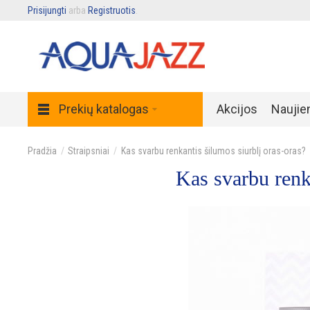
Prisijungti
arba
Registruotis
.
Prekių katalogas
Akcijos
Naujie
Pradžia
Straipsniai
Kas svarbu renkantis šilumos siurblį oras-oras?
Kas svarbu renka