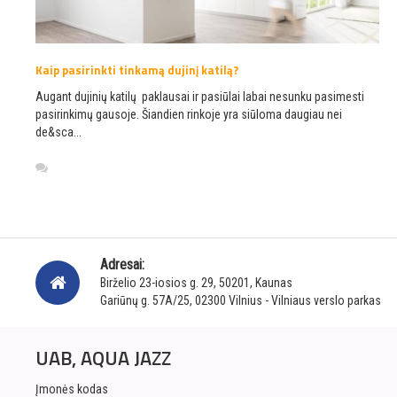
Kaip pasirinkti tinkamą dujinį katilą?
Augant dujinių katilų paklausai ir pasiūlai labai nesunku pasimesti
pasirinkimų gausoje. Šiandien rinkoje yra siūloma daugiau nei
de&sca...
Adresai:
Birželio 23-iosios g. 29, 50201, Kaunas
Gariūnų g. 57A/25, 02300 Vilnius - Vilniaus verslo parkas
UAB, AQUA JAZZ
Įmonės kodas