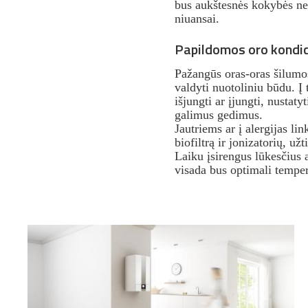
bus aukštesnės kokybės nei 
niuansai.
Papildomos oro kondic
Pažangūs oras-oras šilumos 
valdyti nuotoliniu būdu. Į 
išjungti ar įjungti, nustat
galimus gedimus.
Jautriems ar į alergijas li
biofiltrą ir jonizatorių, už
Laiku įsirengus lūkesčius 
visada bus optimali tempera