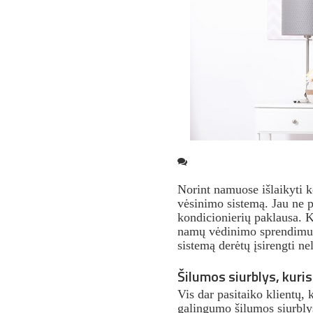
Norint namuose išlaikyti ko
vėsinimo sistemą. Jau ne p
kondicionierių paklausa. K
namų vėdinimo sprendimus,
sistemą derėtų įsirengti n
Šilumos siurblys, kuris
Vis dar pasitaiko klientų, 
galingumo šilumos siurblys 