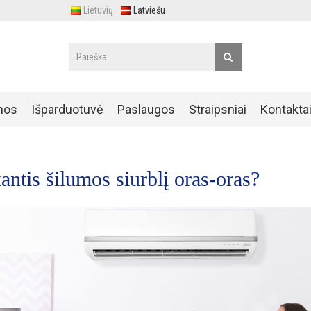
Lietuvių
Latviešu
nos
Išparduotuvė
Paslaugos
Straipsniai
Kontakta
ntis šilumos siurblį oras-oras?