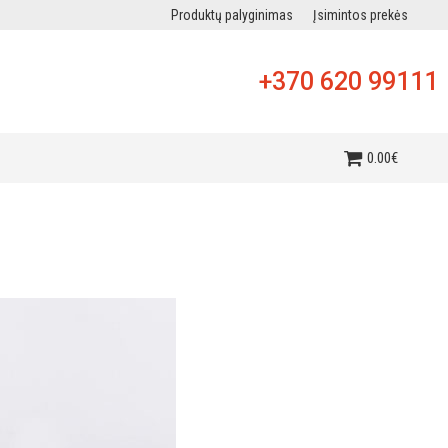
Produktų palyginimas
Įsimintos prekės
+370 620 99111
i
0
.
00
€