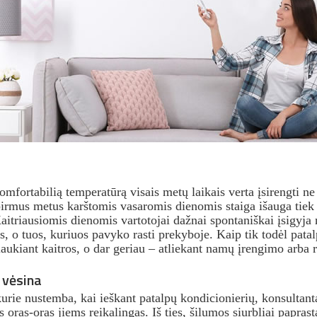
mfortabilią temperatūrą visais metų laikais verta įsirengti ne 
irmus metus karštomis vasaromis dienomis staiga išauga tiek 
aitriausiomis dienomis vartotojai dažnai spontaniškai įsigyja
 o tuos, kuriuos pavyko rasti prekyboje. Kaip tik todėl pat
elaukiant kaitros, o dar geriau – atliekant namų įrengimo arba
 vėsina
kurie nustemba, kai ieškant patalpų kondicionierių, konsultanta
oras-oras jiems reikalingas. Iš ties, šilumos siurbliai paprast