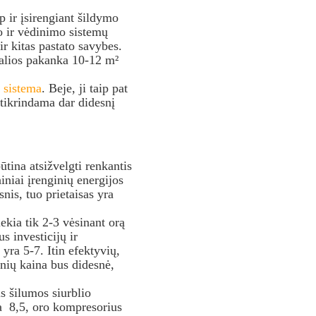
p ir įsirengiant šildymo
o ir vėdinimo sistemų
ir kitas pastato savybes.
galios pakanka 10-12 m²
 sistema
. Beje, ji taip pat
žtikrindama dar didesnį
būtina atsižvelgti renkantis
iniai įrenginių energijos
is, tuo prietaisas yra
kia tik 2-3 vėsinant orą
 investicijų ir
ra 5-7. Itin efektyvių,
inių kaina bus didesnė,
s šilumos siurblio
a 8,5, oro kompresorius