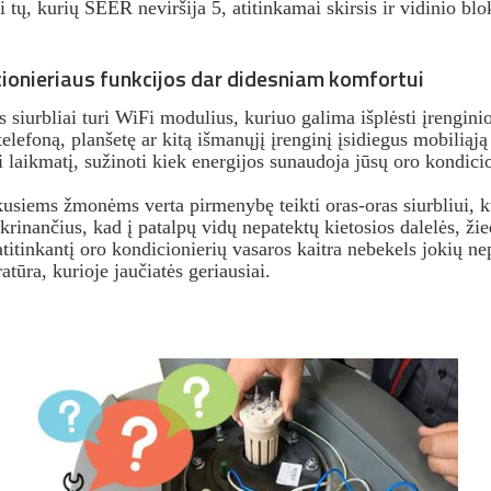
tų, kurių SEER neviršija 5, atitinkamai skirsis ir vidinio blok
ionieriaus funkcijos dar didesniam komfortui
siurbliai turi WiFi modulius, kuriuo galima išplėsti įrenginio 
telefoną, planšetę ar kitą išmanųjį įrenginį įsidiegus mobiliąj
yti laikmatį, sužinoti kiek energijos sunaudoja jūsų oro kondici
nkusiems žmonėms verta pirmenybę teikti oras-oras siurbliui, ku
tikrinančius, kad į patalpų vidų nepatektų kietosios dalelės, ži
atitinkantį oro kondicionierių vasaros kaitra nebekels jokių
tūra, kurioje jaučiatės geriausiai.