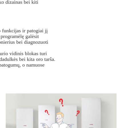
o dizainas bei kiti
funkcijas ir patogiai jį
ą programėlę galėsit
onierius bei diagnozuoti
rio vidinis blokas turi
edadulkės bei kita oro tarša.
 nepatogumų, o namuose