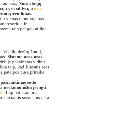
oras-oras.
Nors abiejų
ija yra šildyti, o
oras-
ildymo sprendimas
.
urių vienas montuojamas
ompresoriuje ir
ema taip pat gali atlikti
Vis tik, derėtų žinoti,
imas.
Sistema oras-oras
viršuje pakabintas vidinis
kia taip, kad šiltesnis oras
nę patalpos pusę prireiks
.
o pasirinkimas sodo
yra neekonomiška įrengti
us
. Taip pat oras-oras
ai keičiantis sezonams nėra