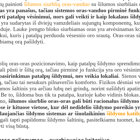
tų painioti
šilumos siurblių oras-vanduo
su šilumos siurbliais 
as yra panašus, tačiau sistemos oras-vanduo pirminė funkc
rti patalpų vėsinimui, nors gali veikti ir kaip lokalaus š
s yra sudarytas iš dviejų vamzdeliais sujungtų komponentų, k
 viduje. Lauke įrengto bloko siurbiamas oras yra atvėsinamas k
i, kuris į patalpą perduoda vėsesnio oro srautą. Oras-oras sist
biamą orą pašildyti.
blių oras-oras pozicionavimo, kaip patalpų šildymo sprendimo. 
li pūsti ir šiltą orą, tačiau pirminė jo funkcija yra oro vėsin
pasirinkimas patalpų šildymui, nes veikia lokaliai
. Sienos 
rą, tačiau tai nesukurs pilnaverčio komforto. Fizikos dėsniai vei
lumos šaltinis yra arčiau lubų nei grindų, norint sušildyti apati
Be to, šildoma bus tik ta patalpa, kurioje kabo vidinis blokas
umo,
šilumos siurblio oras-oras gali būti racionalus šildym
e ir kituose vietose, kur dėl nedidelio šildymo poreikio 
alaujančias šildymo sistemas ar šiuolaikinius
šildymo katil
gali tapti papildomu šildymo šaltinių, pasitelkiamu tuomet, k
ti visą būstą.
oras galingumas – svarbiausias kriterijus