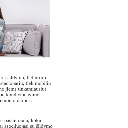
tik šildymo, bet ir oro
stacionarių, tiek mobilių
 ne jiems tinkamiausius
alpų kondicionavimo
 remonto darbus.
i pasiteirauja, kokio
ai asocijuojasi su šildymo