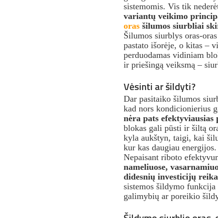
sistemomis. Vis tik nederė
variantų veikimo princip
oras
šilumos siurbliai ski
Šilumos siurblys oras-ora
pastato išorėje, o kitas –
perduodamas vidiniam bloku
ir priešingą veiksmą – siur
Vėsinti ar šildyti?
Dar pasitaiko šilumos siur
kad nors kondicionierius ga
nėra pats efektyviausias 
blokas gali pūsti ir šiltą o
kyla aukštyn, taigi, kai ši
kur kas daugiau energijos. 
Nepaisant riboto efektyv
nameliuose, vasarnamiuos
didesnių investicijų reik
sistemos šildymo funkcija 
galimybių ar poreikio šildy
Šildymo siurblio oras-