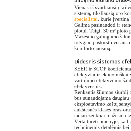
Vienas iš svarbiausių krite
sistemą, tiksliausią oro k
specialistai
, kurie įvertina
Galima pasinaudoti ir sta
plotui. Taigi, 30 m² ploto
Mažesnio galingumo šilumo
tolygiau paskirsto vėsaus 
komforto jausmą.
Didesnis sistemos efe
SEER ir SCOP koeficientai
efektyviai ir ekonomiškai v
vartojimo efektyvumo šalda
efektyvesnis.
Renkantis šilumos siurblį 
bus sunaudojama daugiau en
eksploatavimo kaštų santyk
aukštesnės klasės oras-ora
tačiau ženkliai mažesni ek
Verta turėti omenyje, kad 
techninėmis detalėmis bei