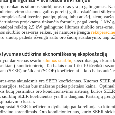
rijų renkantis šilumos siurblį oras-oras yra jo galingumas. Kai
ondicionavimo sistemos galios poreikį gali apskaičiuoti šildym
 kompleksiškai įvertina patalpų plotą, lubų aukštį, sienų varžą 
ndartiniams projektams tinkančia formule, pagal kurią 1 kW 
 patalpai reikėtų 2,5 kW galingumo šilumos siurblio oras-oras.
s siurblio oras-oras reikės, jei namuose įrengta
rekuperacinė
oro srautą, padeda išvengti šalto oro šuorų susidarymo, taip u
ktyvumas užtikrina ekonomiškesnę eksploataciją
 yra dar vienas svarbi
šilumos siurblių
specifikacija, į kurią 
eikiantį kondicionierių. Tai balais nuo 1 iki 10 išreikšti sezon
nt (SEER) ar šildant (SCOP) koeficientai – kuo balas aukštesn
oras-oras aktualesnis yra SEER koeficientas. Kuomet SEER sie
ergijos, tačiau bus mažesnė paties prietaiso kaina. Optimalus
is būtų pasirinkus oro kondicionavimo sistemą, kurios SEER y
s siurblių SEER koeficientas yra 8 ir daugiau. Pastarųjų įreng
sploatavimo kaštai.
paprastai SEER koeficiento dydis taip pat koreliuoja su kitomi
 dizaino sprendimais. Oro kondicionieriaus, kurio SEER sieki