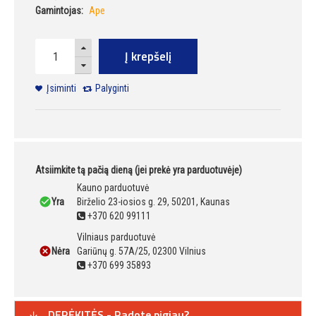
Gamintojas:
Ape
Į krepšelį
Įsiminti
Palyginti
Atsiimkite tą pačią dieną (jei prekė yra parduotuvėje)
Kauno parduotuvė
Yra
Birželio 23-iosios g. 29, 50201, Kaunas
+370 620 99111
Vilniaus parduotuvė
Nėra
Gariūnų g. 57A/25, 02300 Vilnius
+370 699 35893
DERĖKITĖS - Radote pigiau?