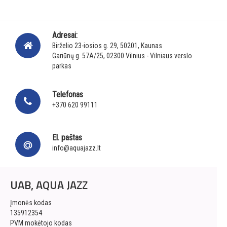
Adresai:
Birželio 23-iosios g. 29, 50201, Kaunas
Gariūnų g. 57A/25, 02300 Vilnius - Vilniaus verslo
parkas
Telefonas
+370 620 99111
El. paštas
info@aquajazz.lt
UAB, AQUA JAZZ
Įmonės kodas
135912354
PVM mokėtojo kodas