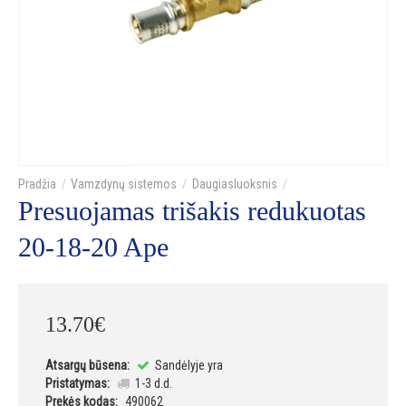
Vamzdynų sistemos
Daugiasluoksnis
Presuojamas trišakis redukuotas
20-18-20 Ape
13
.
70
€
Atsargų būsena:
Sandėlyje yra
Pristatymas:
1-3 d.d.
Prekės kodas:
490062