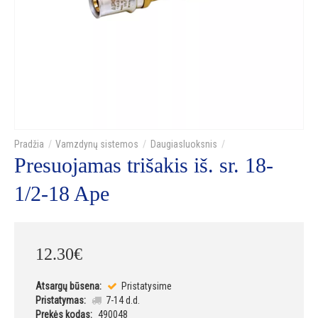
Vamzdynų sistemos
Daugiasluoksnis
Presuojamas trišakis iš. sr. 18-
1/2-18 Ape
12
.
30
€
Atsargų būsena:
Pristatysime
Pristatymas:
7-14 d.d.
Prekės kodas:
490048