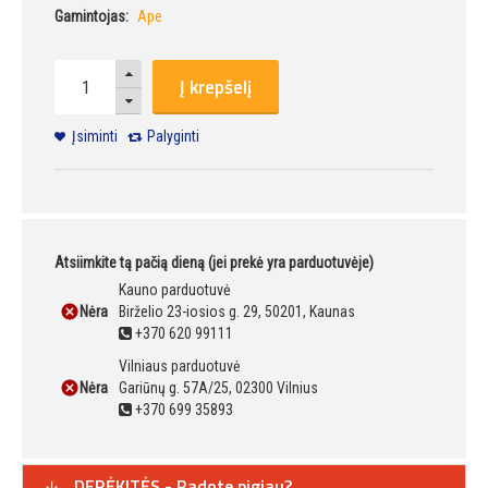
Gamintojas:
Ape
Į krepšelį
Įsiminti
Palyginti
Atsiimkite tą pačią dieną (jei prekė yra parduotuvėje)
Kauno parduotuvė
Nėra
Birželio 23-iosios g. 29, 50201, Kaunas
+370 620 99111
Vilniaus parduotuvė
Nėra
Gariūnų g. 57A/25, 02300 Vilnius
+370 699 35893
DERĖKITĖS - Radote pigiau?