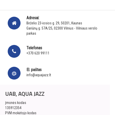
Adresai:
Birželio 23-iosios g. 29, 50201, Kaunas
Gariūnų g. 57A/25, 02300 Vilnius - Vilniaus verslo
parkas
Telefonas
+370 620 99111
El. paštas
info@aquajazz.lt
UAB, AQUA JAZZ
Įmonės kodas
135912354
PVM mokėtojo kodas